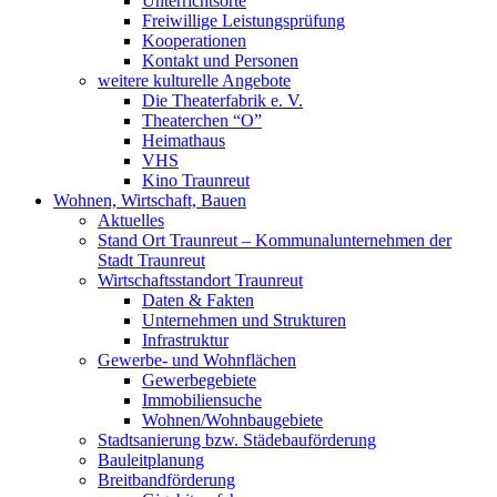
Unterrichtsorte
Freiwillige Leistungsprüfung
Kooperationen
Kontakt und Personen
weitere kulturelle Angebote
Die Theaterfabrik e. V.
Theaterchen “O”
Heimathaus
VHS
Kino Traunreut
Wohnen, Wirtschaft, Bauen
Aktuelles
Stand Ort Traunreut – Kommunalunternehmen der
Stadt Traunreut
Wirtschaftsstandort Traunreut
Daten & Fakten
Unternehmen und Strukturen
Infrastruktur
Gewerbe- und Wohnflächen
Gewerbegebiete
Immobiliensuche
Wohnen/Wohnbaugebiete
Stadtsanierung bzw. Städebauförderung
Bauleitplanung
Breitbandförderung