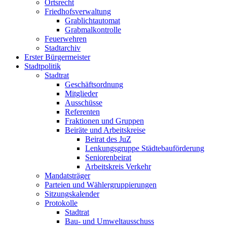
Ortsrecht
Friedhofsverwaltung
Grablichtautomat
Grabmalkontrolle
Feuerwehren
Stadtarchiv
Erster Bürgermeister
Stadtpolitik
Stadtrat
Geschäftsordnung
Mitglieder
Ausschüsse
Referenten
Fraktionen und Gruppen
Beiräte und Arbeitskreise
Beirat des JuZ
Lenkungsgruppe Städtebauförderung
Seniorenbeirat
Arbeitskreis Verkehr
Mandatsträger
Parteien und Wählergruppierungen
Sitzungskalender
Protokolle
Stadtrat
Bau- und Umweltausschuss