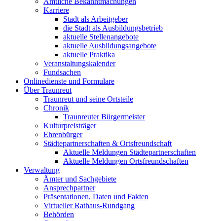
Amtliche Bekanntmachungen
Karriere
Stadt als Arbeitgeber
die Stadt als Ausbildungsbetrieb
aktuelle Stellenangebote
aktuelle Ausbildungsangebote
aktuelle Praktika
Veranstaltungskalender
Fundsachen
Onlinedienste und Formulare
Über Traunreut
Traunreut und seine Ortsteile
Chronik
Traunreuter Bürgermeister
Kulturpreisträger
Ehrenbürger
Städtepartnerschaften & Ortsfreundschaft
Aktuelle Meldungen Städtepartnerschaften
Aktuelle Meldungen Ortsfreundschaften
Verwaltung
Ämter und Sachgebiete
Ansprechpartner
Präsentationen, Daten und Fakten
Virtueller Rathaus-Rundgang
Behörden