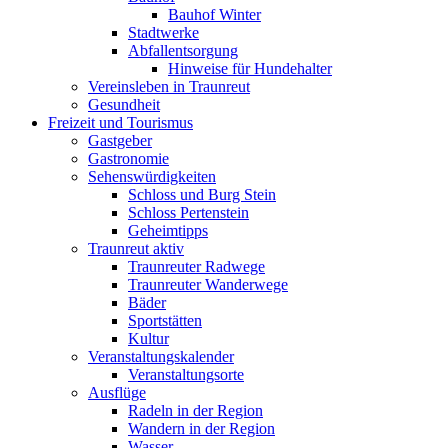
Bauhof Winter
Stadtwerke
Abfallentsorgung
Hinweise für Hundehalter
Vereinsleben in Traunreut
Gesundheit
Freizeit und Tourismus
Gastgeber
Gastronomie
Sehenswürdigkeiten
Schloss und Burg Stein
Schloss Pertenstein
Geheimtipps
Traunreut aktiv
Traunreuter Radwege
Traunreuter Wanderwege
Bäder
Sportstätten
Kultur
Veranstaltungskalender
Veranstaltungsorte
Ausflüge
Radeln in der Region
Wandern in der Region
Wasser