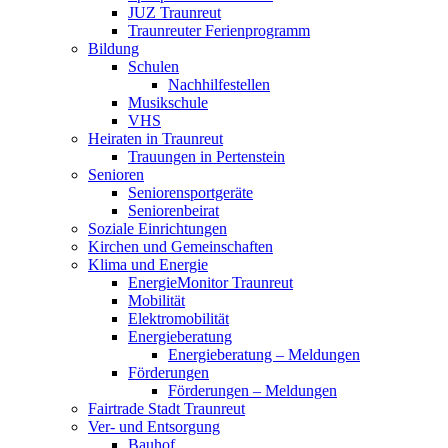
JUZ Traunreut
Traunreuter Ferienprogramm
Bildung
Schulen
Nachhilfestellen
Musikschule
VHS
Heiraten in Traunreut
Trauungen in Pertenstein
Senioren
Seniorensportgeräte
Seniorenbeirat
Soziale Einrichtungen
Kirchen und Gemeinschaften
Klima und Energie
EnergieMonitor Traunreut
Mobilität
Elektromobilität
Energieberatung
Energieberatung – Meldungen
Förderungen
Förderungen – Meldungen
Fairtrade Stadt Traunreut
Ver- und Entsorgung
Bauhof