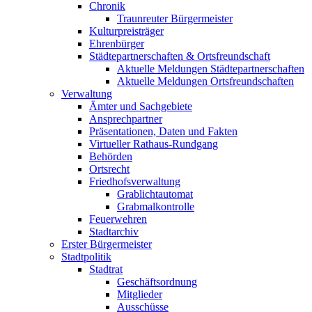
Chronik
Traunreuter Bürgermeister
Kulturpreisträger
Ehrenbürger
Städtepartnerschaften & Ortsfreundschaft
Aktuelle Meldungen Städtepartnerschaften
Aktuelle Meldungen Ortsfreundschaften
Verwaltung
Ämter und Sachgebiete
Ansprechpartner
Präsentationen, Daten und Fakten
Virtueller Rathaus-Rundgang
Behörden
Ortsrecht
Friedhofsverwaltung
Grablichtautomat
Grabmalkontrolle
Feuerwehren
Stadtarchiv
Erster Bürgermeister
Stadtpolitik
Stadtrat
Geschäftsordnung
Mitglieder
Ausschüsse