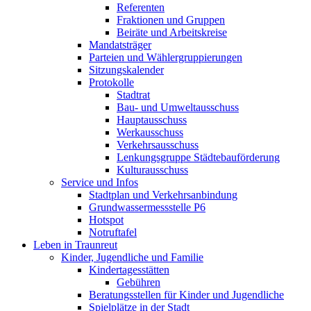
Referenten
Fraktionen und Gruppen
Beiräte und Arbeitskreise
Mandatsträger
Parteien und Wählergruppierungen
Sitzungskalender
Protokolle
Stadtrat
Bau- und Umweltausschuss
Hauptausschuss
Werkausschuss
Verkehrsausschuss
Lenkungsgruppe Städtebauförderung
Kulturausschuss
Service und Infos
Stadtplan und Verkehrsanbindung
Grundwassermessstelle P6
Hotspot
Notruftafel
Leben in Traunreut
Kinder, Jugendliche und Familie
Kindertagesstätten
Gebühren
Beratungsstellen für Kinder und Jugendliche
Spielplätze in der Stadt