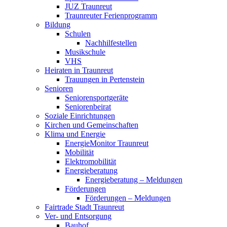
JUZ Traunreut
Traunreuter Ferienprogramm
Bildung
Schulen
Nachhilfestellen
Musikschule
VHS
Heiraten in Traunreut
Trauungen in Pertenstein
Senioren
Seniorensportgeräte
Seniorenbeirat
Soziale Einrichtungen
Kirchen und Gemeinschaften
Klima und Energie
EnergieMonitor Traunreut
Mobilität
Elektromobilität
Energieberatung
Energieberatung – Meldungen
Förderungen
Förderungen – Meldungen
Fairtrade Stadt Traunreut
Ver- und Entsorgung
Bauhof