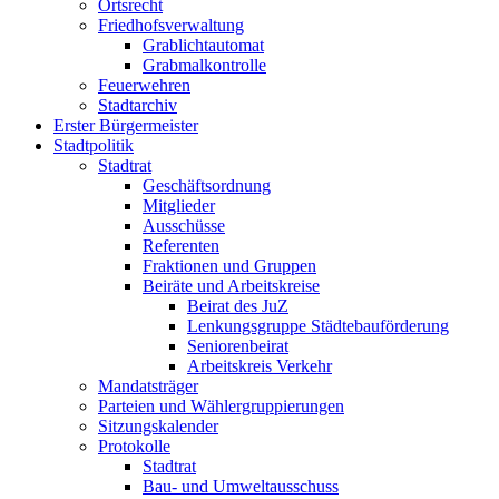
Ortsrecht
Friedhofsverwaltung
Grablichtautomat
Grabmalkontrolle
Feuerwehren
Stadtarchiv
Erster Bürgermeister
Stadtpolitik
Stadtrat
Geschäftsordnung
Mitglieder
Ausschüsse
Referenten
Fraktionen und Gruppen
Beiräte und Arbeitskreise
Beirat des JuZ
Lenkungsgruppe Städtebauförderung
Seniorenbeirat
Arbeitskreis Verkehr
Mandatsträger
Parteien und Wählergruppierungen
Sitzungskalender
Protokolle
Stadtrat
Bau- und Umweltausschuss