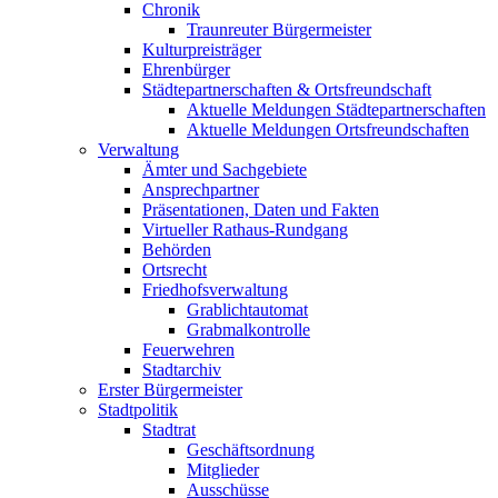
Chronik
Traunreuter Bürgermeister
Kulturpreisträger
Ehrenbürger
Städtepartnerschaften & Ortsfreundschaft
Aktuelle Meldungen Städtepartnerschaften
Aktuelle Meldungen Ortsfreundschaften
Verwaltung
Ämter und Sachgebiete
Ansprechpartner
Präsentationen, Daten und Fakten
Virtueller Rathaus-Rundgang
Behörden
Ortsrecht
Friedhofsverwaltung
Grablichtautomat
Grabmalkontrolle
Feuerwehren
Stadtarchiv
Erster Bürgermeister
Stadtpolitik
Stadtrat
Geschäftsordnung
Mitglieder
Ausschüsse