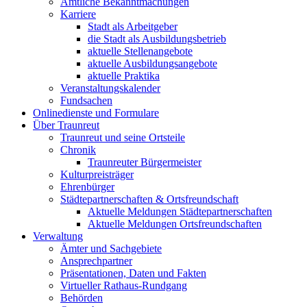
Amtliche Bekanntmachungen
Karriere
Stadt als Arbeitgeber
die Stadt als Ausbildungsbetrieb
aktuelle Stellenangebote
aktuelle Ausbildungsangebote
aktuelle Praktika
Veranstaltungskalender
Fundsachen
Onlinedienste und Formulare
Über Traunreut
Traunreut und seine Ortsteile
Chronik
Traunreuter Bürgermeister
Kulturpreisträger
Ehrenbürger
Städtepartnerschaften & Ortsfreundschaft
Aktuelle Meldungen Städtepartnerschaften
Aktuelle Meldungen Ortsfreundschaften
Verwaltung
Ämter und Sachgebiete
Ansprechpartner
Präsentationen, Daten und Fakten
Virtueller Rathaus-Rundgang
Behörden