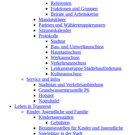
Referenten
Fraktionen und Gruppen
Beiräte und Arbeitskreise
Mandatsträger
Parteien und Wählergruppierungen
Sitzungskalender
Protokolle
Stadtrat
Bau- und Umweltausschuss
Hauptausschuss
Werkausschuss
Verkehrsausschuss
Lenkungsgruppe Städtebauförderung
Kulturausschuss
Service und Infos
Stadtplan und Verkehrsanbindung
Grundwassermessstelle P6
Hotspot
Notruftafel
Leben in Traunreut
Kinder, Jugendliche und Familie
Kindertagesstätten
Gebühren
Beratungsstellen für Kinder und Jugendliche
Spielplätze in der Stadt