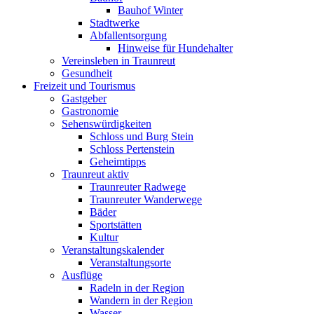
Bauhof Winter
Stadtwerke
Abfallentsorgung
Hinweise für Hundehalter
Vereinsleben in Traunreut
Gesundheit
Freizeit und Tourismus
Gastgeber
Gastronomie
Sehenswürdigkeiten
Schloss und Burg Stein
Schloss Pertenstein
Geheimtipps
Traunreut aktiv
Traunreuter Radwege
Traunreuter Wanderwege
Bäder
Sportstätten
Kultur
Veranstaltungskalender
Veranstaltungsorte
Ausflüge
Radeln in der Region
Wandern in der Region
Wasser