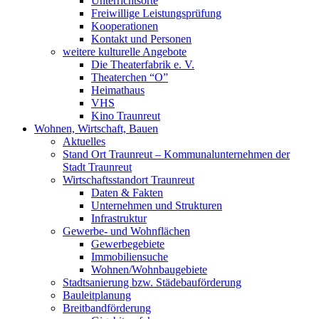
Unterrichtsorte
Freiwillige Leistungsprüfung
Kooperationen
Kontakt und Personen
weitere kulturelle Angebote
Die Theaterfabrik e. V.
Theaterchen “O”
Heimathaus
VHS
Kino Traunreut
Wohnen, Wirtschaft, Bauen
Aktuelles
Stand Ort Traunreut – Kommunalunternehmen der
Stadt Traunreut
Wirtschaftsstandort Traunreut
Daten & Fakten
Unternehmen und Strukturen
Infrastruktur
Gewerbe- und Wohnflächen
Gewerbegebiete
Immobiliensuche
Wohnen/Wohnbaugebiete
Stadtsanierung bzw. Städebauförderung
Bauleitplanung
Breitbandförderung