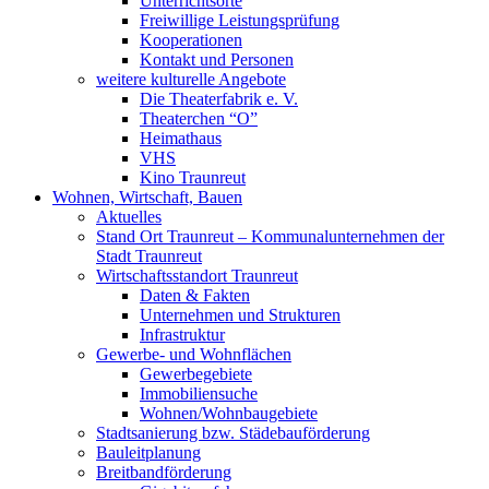
Unterrichtsorte
Freiwillige Leistungsprüfung
Kooperationen
Kontakt und Personen
weitere kulturelle Angebote
Die Theaterfabrik e. V.
Theaterchen “O”
Heimathaus
VHS
Kino Traunreut
Wohnen, Wirtschaft, Bauen
Aktuelles
Stand Ort Traunreut – Kommunalunternehmen der
Stadt Traunreut
Wirtschaftsstandort Traunreut
Daten & Fakten
Unternehmen und Strukturen
Infrastruktur
Gewerbe- und Wohnflächen
Gewerbegebiete
Immobiliensuche
Wohnen/Wohnbaugebiete
Stadtsanierung bzw. Städebauförderung
Bauleitplanung
Breitbandförderung