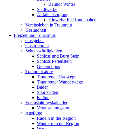
Bauhof Winter
Stadtwerke
Abfallentsorgung
Hinweise für Hundehalter
Vereinsleben in Traunreut
Gesundheit
Freizeit und Tourismus
Gastgeber
Gastronomie
Sehenswürdigkeiten
Schloss und Burg Stein
Schloss Pertenstein
Geheimtipps
Traunreut aktiv
Traunreuter Radwege
Traunreuter Wanderwege
Bäder
Sportstätten
Kultur
Veranstaltungskalender
Veranstaltungsorte
Ausflüge
Radeln in der Region
Wandern in der Region
Wasser