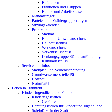
Referenten
Fraktionen und Gruppen
Beiräte und Arbeitskreise
Mandatsträger
Parteien und Wählergruppierungen
Sitzungskalender
Protokolle
Stadtrat
Bau- und Umweltausschuss
Hauptausschuss
Werkausschuss
Verkehrsausschuss
Lenkungsgruppe Städtebauförderung
Kulturausschuss
Service und Infos
Stadtplan und Verkehrsanbindung
Grundwassermessstelle P6
Hotspot
Notruftafel
Leben in Traunreut
Kinder, Jugendliche und Familie
Kindertagesstätten
Gebühren
Beratungsstellen für Kinder und Jugendliche
Spielplätze in der Stadt