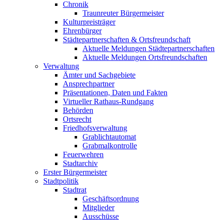
Chronik
Traunreuter Bürgermeister
Kulturpreisträger
Ehrenbürger
Städtepartnerschaften & Ortsfreundschaft
Aktuelle Meldungen Städtepartnerschaften
Aktuelle Meldungen Ortsfreundschaften
Verwaltung
Ämter und Sachgebiete
Ansprechpartner
Präsentationen, Daten und Fakten
Virtueller Rathaus-Rundgang
Behörden
Ortsrecht
Friedhofsverwaltung
Grablichtautomat
Grabmalkontrolle
Feuerwehren
Stadtarchiv
Erster Bürgermeister
Stadtpolitik
Stadtrat
Geschäftsordnung
Mitglieder
Ausschüsse