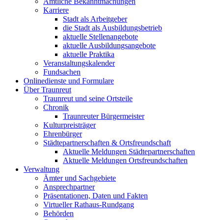
Amtliche Bekanntmachungen
Karriere
Stadt als Arbeitgeber
die Stadt als Ausbildungsbetrieb
aktuelle Stellenangebote
aktuelle Ausbildungsangebote
aktuelle Praktika
Veranstaltungskalender
Fundsachen
Onlinedienste und Formulare
Über Traunreut
Traunreut und seine Ortsteile
Chronik
Traunreuter Bürgermeister
Kulturpreisträger
Ehrenbürger
Städtepartnerschaften & Ortsfreundschaft
Aktuelle Meldungen Städtepartnerschaften
Aktuelle Meldungen Ortsfreundschaften
Verwaltung
Ämter und Sachgebiete
Ansprechpartner
Präsentationen, Daten und Fakten
Virtueller Rathaus-Rundgang
Behörden