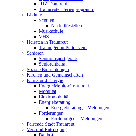
JUZ Traunreut
Traunreuter Ferienprogramm
Bildung
Schulen
Nachhilfestellen
Musikschule
VHS
Heiraten in Traunreut
Trauungen in Pertenstein
Senioren
Seniorensportgeräte
Seniorenbeirat
Soziale Einrichtungen
Kirchen und Gemeinschaften
Klima und Energie
EnergieMonitor Traunreut
Mobilität
Elektromobilität
Energieberatung
Energieberatung – Meldungen
Förderungen
Förderungen – Meldungen
Fairtrade Stadt Traunreut
Ver- und Entsorgung
Bauhof