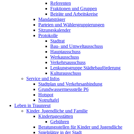
Referenten
Fraktionen und Gruppen
Beiräte und Arbeitskreise
Mandatsträger
Parteien und Wählergruppierungen
Sitzungskalender
Protokolle
Stadtrat
Bau- und Umweltausschuss
Hauptausschuss
Werkausschuss
Verkehrsausschuss
Lenkungsgruppe Städtebauförderung
Kulturausschuss
Service und Infos
Stadtplan und Verkehrsanbindung
Grundwassermessstelle P6
Hotspot
Notruftafel
Leben in Traunreut
Kinder, Jugendliche und Familie
Kindertagesstätten
Gebühren
Beratungsstellen für Kinder und Jugendliche
Spielplätze in der Stadt