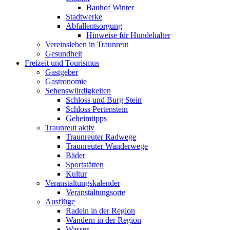
Bauhof Winter
Stadtwerke
Abfallentsorgung
Hinweise für Hundehalter
Vereinsleben in Traunreut
Gesundheit
Freizeit und Tourismus
Gastgeber
Gastronomie
Sehenswürdigkeiten
Schloss und Burg Stein
Schloss Pertenstein
Geheimtipps
Traunreut aktiv
Traunreuter Radwege
Traunreuter Wanderwege
Bäder
Sportstätten
Kultur
Veranstaltungskalender
Veranstaltungsorte
Ausflüge
Radeln in der Region
Wandern in der Region
Wasser