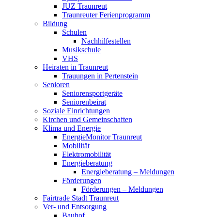
JUZ Traunreut
Traunreuter Ferienprogramm
Bildung
Schulen
Nachhilfestellen
Musikschule
VHS
Heiraten in Traunreut
Trauungen in Pertenstein
Senioren
Seniorensportgeräte
Seniorenbeirat
Soziale Einrichtungen
Kirchen und Gemeinschaften
Klima und Energie
EnergieMonitor Traunreut
Mobilität
Elektromobilität
Energieberatung
Energieberatung – Meldungen
Förderungen
Förderungen – Meldungen
Fairtrade Stadt Traunreut
Ver- und Entsorgung
Bauhof