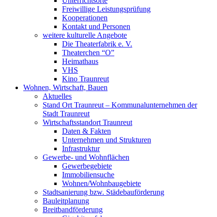
Unterrichtsorte
Freiwillige Leistungsprüfung
Kooperationen
Kontakt und Personen
weitere kulturelle Angebote
Die Theaterfabrik e. V.
Theaterchen “O”
Heimathaus
VHS
Kino Traunreut
Wohnen, Wirtschaft, Bauen
Aktuelles
Stand Ort Traunreut – Kommunalunternehmen der
Stadt Traunreut
Wirtschaftsstandort Traunreut
Daten & Fakten
Unternehmen und Strukturen
Infrastruktur
Gewerbe- und Wohnflächen
Gewerbegebiete
Immobiliensuche
Wohnen/Wohnbaugebiete
Stadtsanierung bzw. Städebauförderung
Bauleitplanung
Breitbandförderung