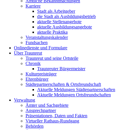
Amtliche Bekanntmachungen
Karriere
Stadt als Arbeitgeber
die Stadt als Ausbildungsbetrieb
aktuelle Stellenangebote
aktuelle Ausbildungsangebote
aktuelle Praktika
Veranstaltungskalender
Fundsachen
Onlinedienste und Formulare
Über Traunreut
Traunreut und seine Ortsteile
Chronik
Traunreuter Bürgermeister
Kulturpreisträger
Ehrenbürger
Städtepartnerschaften & Ortsfreundschaft
Aktuelle Meldungen Städtepartnerschaften
Aktuelle Meldungen Ortsfreundschaften
Verwaltung
Ämter und Sachgebiete
Ansprechpartner
Präsentationen, Daten und Fakten
Virtueller Rathaus-Rundgang
Behörden