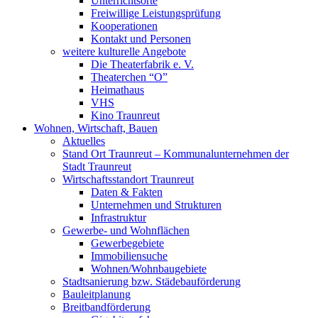
Unterrichtsorte
Freiwillige Leistungsprüfung
Kooperationen
Kontakt und Personen
weitere kulturelle Angebote
Die Theaterfabrik e. V.
Theaterchen “O”
Heimathaus
VHS
Kino Traunreut
Wohnen, Wirtschaft, Bauen
Aktuelles
Stand Ort Traunreut – Kommunalunternehmen der
Stadt Traunreut
Wirtschaftsstandort Traunreut
Daten & Fakten
Unternehmen und Strukturen
Infrastruktur
Gewerbe- und Wohnflächen
Gewerbegebiete
Immobiliensuche
Wohnen/Wohnbaugebiete
Stadtsanierung bzw. Städebauförderung
Bauleitplanung
Breitbandförderung