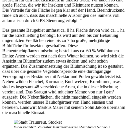
große Fläche, die wir für Insekten und Kleintiere nutzen können.
Die Vorteile für die Fläche liegen klar auf der Hand. Beeindruckend
finde ich auch, dass das maschinelle Ausbringen des Samens voll
automatisch durch GPS-Steuerung erfolgt. “
Das gesamte Baugebiet umfasst ca. 8 ha Fläche davon wird ca. 1 ha
für die Erschließung benötigt. Es wird auf den bis zur Bebauung
ungenutzten Freiflächen eine bis zu 7 ha große, mehrjährige
Blühfläche für Insekten geschaffen. Diese
Bienentrachtpflanzenmischung besteht aus ca. 60 % Wildblumen.
Einige Arten werden erst nach dem Winter keimen, so wird sich die
Ansicht im Blütenflor zudem etwas ändern und sehr schön
ergänzen. Die Zusammensetzung der Blühmischung ist so gestaltet,
dass über die gesamte Vegetationsperiode eine durchgängige
Versorgung der Bestäuber mit Nektar und Pollen gewährleistet ist.
Neben wilden Fenchel, Kornrade, Buchweizen, Kornblume, usw.
sind es insgesamt 48 verschiedene Arten, die in dieser Mischung
vereint sind. Das Saatgut wird mit einer Menge von nur 1g/m²
ausgesät. Die Nebenflächen, die nicht maschinell eingesät werden
können, werden unsere Bauhofgärtner von Hand einsäen und
betreuen. Landwirt Markus Maier mit seinem Sohn Jakob übernahm
die maschinelle Einsaat.
(von rechts:) Zweiter Bürgermeister Reinhold Schroll