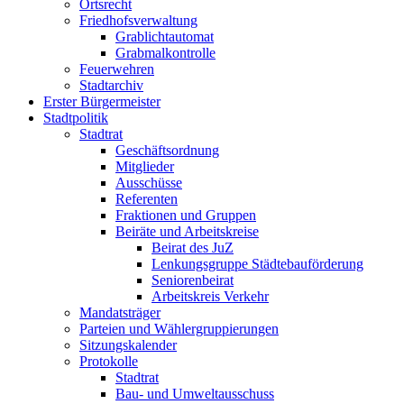
Ortsrecht
Friedhofsverwaltung
Grablichtautomat
Grabmalkontrolle
Feuerwehren
Stadtarchiv
Erster Bürgermeister
Stadtpolitik
Stadtrat
Geschäftsordnung
Mitglieder
Ausschüsse
Referenten
Fraktionen und Gruppen
Beiräte und Arbeitskreise
Beirat des JuZ
Lenkungsgruppe Städtebauförderung
Seniorenbeirat
Arbeitskreis Verkehr
Mandatsträger
Parteien und Wählergruppierungen
Sitzungskalender
Protokolle
Stadtrat
Bau- und Umweltausschuss