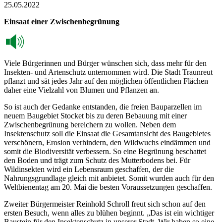
25.05.2022
Einsaat einer Zwischenbegrünung
Viele Bürgerinnen und Bürger wünschen sich, dass mehr für den
Insekten- und Artenschutz unternommen wird. Die Stadt Traunreut
pflanzt und sät jedes Jahr auf den möglichen öffentlichen Flächen
daher eine Vielzahl von Blumen und Pflanzen an.
So ist auch der Gedanke entstanden, die freien Bauparzellen im
neuem Baugebiet Stocket bis zu deren Bebauung mit einer
Zwischenbegrünung bereichern zu wollen. Neben dem
Insektenschutz soll die Einsaat die Gesamtansicht des Baugebietes
verschönern, Erosion verhindern, den Wildwuchs eindämmen und
somit die Biodiversität verbessern. So eine Begrünung beschattet
den Boden und trägt zum Schutz des Mutterbodens bei. Für
Wildinsekten wird ein Lebensraum geschaffen, der die
Nahrungsgrundlage gleich mit anbietet. Somit wurden auch für den
Weltbienentag am 20. Mai die besten Voraussetzungen geschaffen.
Zweiter Bürgermeister Reinhold Schroll freut sich schon auf den
ersten Besuch, wenn alles zu blühen beginnt. „Das ist ein wichtiger
Baustein für den Insektenschutz in unserer Stadt. Wir haben so eine