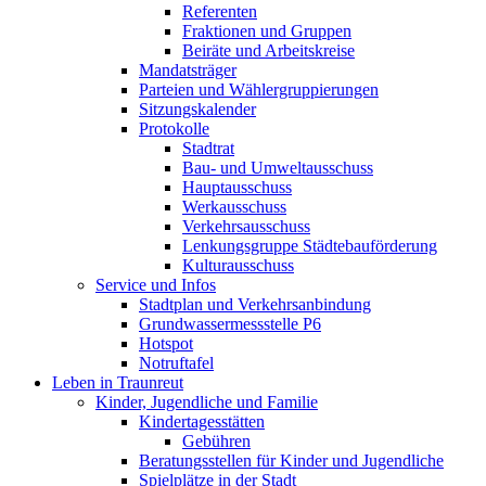
Referenten
Fraktionen und Gruppen
Beiräte und Arbeitskreise
Mandatsträger
Parteien und Wählergruppierungen
Sitzungskalender
Protokolle
Stadtrat
Bau- und Umweltausschuss
Hauptausschuss
Werkausschuss
Verkehrsausschuss
Lenkungsgruppe Städtebauförderung
Kulturausschuss
Service und Infos
Stadtplan und Verkehrsanbindung
Grundwassermessstelle P6
Hotspot
Notruftafel
Leben in Traunreut
Kinder, Jugendliche und Familie
Kindertagesstätten
Gebühren
Beratungsstellen für Kinder und Jugendliche
Spielplätze in der Stadt