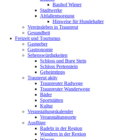
Bauhof Winter
Stadtwerke
Abfallentsorgung
Hinweise für Hundehalter
Vereinsleben in Traunreut
Gesundheit
Freizeit und Tourismus
Gastgeber
Gastronomie
Sehenswürdigkeiten
Schloss und Burg Stein
Schloss Pertenstein
Geheimtipps
Traunreut aktiv
Traunreuter Radwege
Traunreuter Wanderwege
Bäder
Sportstätten
Kultur
Veranstaltungskalender
Veranstaltungsorte
Ausflüge
Radeln in der Region
Wandern in der Region
Wasser