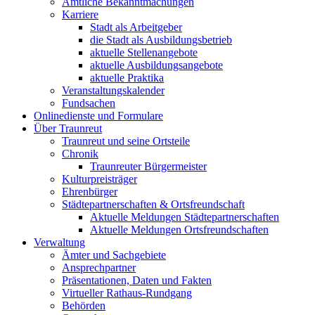
Amtliche Bekanntmachungen
Karriere
Stadt als Arbeitgeber
die Stadt als Ausbildungsbetrieb
aktuelle Stellenangebote
aktuelle Ausbildungsangebote
aktuelle Praktika
Veranstaltungskalender
Fundsachen
Onlinedienste und Formulare
Über Traunreut
Traunreut und seine Ortsteile
Chronik
Traunreuter Bürgermeister
Kulturpreisträger
Ehrenbürger
Städtepartnerschaften & Ortsfreundschaft
Aktuelle Meldungen Städtepartnerschaften
Aktuelle Meldungen Ortsfreundschaften
Verwaltung
Ämter und Sachgebiete
Ansprechpartner
Präsentationen, Daten und Fakten
Virtueller Rathaus-Rundgang
Behörden