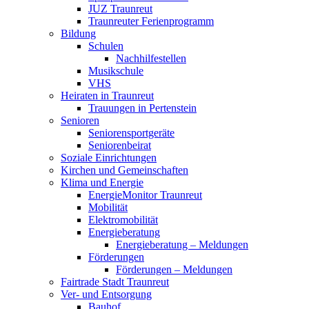
JUZ Traunreut
Traunreuter Ferienprogramm
Bildung
Schulen
Nachhilfestellen
Musikschule
VHS
Heiraten in Traunreut
Trauungen in Pertenstein
Senioren
Seniorensportgeräte
Seniorenbeirat
Soziale Einrichtungen
Kirchen und Gemeinschaften
Klima und Energie
EnergieMonitor Traunreut
Mobilität
Elektromobilität
Energieberatung
Energieberatung – Meldungen
Förderungen
Förderungen – Meldungen
Fairtrade Stadt Traunreut
Ver- und Entsorgung
Bauhof