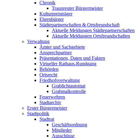
Chronik
Traunreuter Bürgermeister
Kulturpreisträger
Ehrenbürger
Städtepartnerschaften & Ortsfreundschaft
Aktuelle Meldungen Städtepartnerschaften
Aktuelle Meldungen Ortsfreundschaften
Verwaltung
Ämter und Sachgebiete
Ansprechpartner
Präsentationen, Daten und Fakten
Virtueller Rathaus-Rundgang
Behörden
Ortsrecht
Friedhofsverwaltung
Grablichtautomat
Grabmalkontrolle
Feuerwehren
Stadtarchiv
Erster Bürgermeister
Stadtpolitik
Stadtrat
Geschäftsordnung
Mitglieder
Ausschüsse