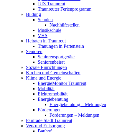
JUZ Traunreut
Traunreuter Ferienprogramm
Bildung
Schulen
Nachhilfestellen
Musikschule
VHS
Heiraten in Traunreut
Trauungen in Pertenstein
Senioren
Seniorensportgeräte
Seniorenbeirat
Soziale Einrichtungen
Kirchen und Gemeinschaften
Klima und Energie
EnergieMonitor Traunreut
Mobilität
Elektromobilität
Energieberatung
Energieberatung – Meldungen
Förderungen
Förderungen – Meldungen
Fairtrade Stadt Traunreut
Ver- und Entsorgung
Bauhof