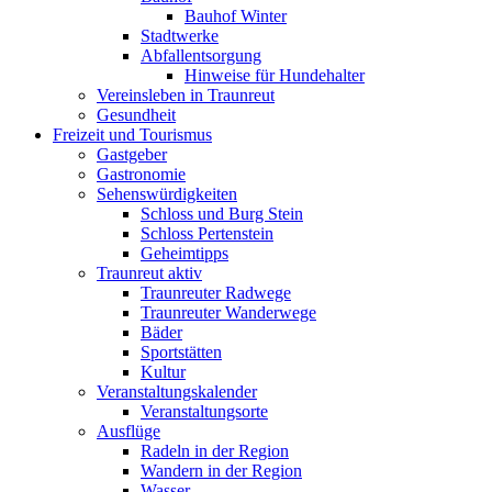
Bauhof Winter
Stadtwerke
Abfallentsorgung
Hinweise für Hundehalter
Vereinsleben in Traunreut
Gesundheit
Freizeit und Tourismus
Gastgeber
Gastronomie
Sehenswürdigkeiten
Schloss und Burg Stein
Schloss Pertenstein
Geheimtipps
Traunreut aktiv
Traunreuter Radwege
Traunreuter Wanderwege
Bäder
Sportstätten
Kultur
Veranstaltungskalender
Veranstaltungsorte
Ausflüge
Radeln in der Region
Wandern in der Region
Wasser