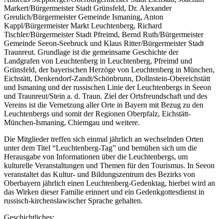
Markert/Bürgermeister Stadt Grünsfeld, Dr. Alexander
Greulich/Bürgermeister Gemeinde Ismaning, Anton
Kappl/Bürgermeister Markt Leuchtenberg, Richard
Tischler/Bürgermeister Stadt Pfreimd, Bernd Ruth/Bürgermeister
Gemeinde Seeon-Seebruck und Klaus Ritter/Bürgermeister Stadt
Traunreut. Grundlage ist die gemeinsame Geschichte der
Landgrafen von Leuchtenberg in Leuchtenberg, Pfreimd und
Grünsfeld, der bayerischen Herzöge von Leuchtenberg in München,
Eichstätt, Denkendorf-Zandt/Schönbrunn, Dollnstein-Obereichstätt
und Ismaning und der russischen Linie der Leuchtenbergs in Seeon
und Traunreut/Stein a. d. Traun. Ziel der Ortsfreundschaft und des
Vereins ist die Vernetzung aller Orte in Bayern mit Bezug zu den
Leuchtenbergs und somit der Regionen Oberpfalz, Eichstätt-
München-Ismaning, Chiemgau und weitere.
Die Mitglieder treffen sich einmal jährlich an wechselnden Orten
unter dem Titel “Leuchtenberg-Tag” und bemühen sich um die
Herausgabe von Informationen über die Leuchtenbergs, um
kulturelle Veranstaltungen und Themen für den Tourismus. In Seeon
veranstaltet das Kultur- und Bildungszentrum des Bezirks von
Oberbayern jährlich einen Leuchtenberg-Gedenktag, hierbei wird an
das Wirken dieser Familie erinnert und ein Gedenkgottesdienst in
russisch-kirchenslawischer Sprache gehalten.
Geschichtliches: