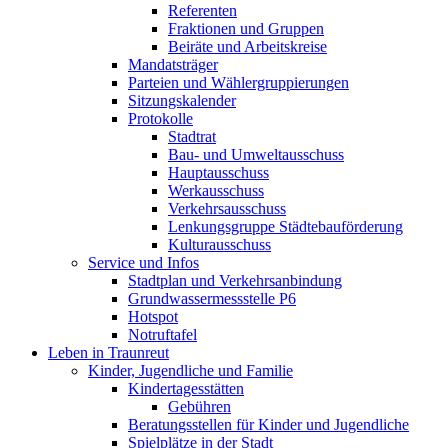
Referenten
Fraktionen und Gruppen
Beiräte und Arbeitskreise
Mandatsträger
Parteien und Wählergruppierungen
Sitzungskalender
Protokolle
Stadtrat
Bau- und Umweltausschuss
Hauptausschuss
Werkausschuss
Verkehrsausschuss
Lenkungsgruppe Städtebauförderung
Kulturausschuss
Service und Infos
Stadtplan und Verkehrsanbindung
Grundwassermessstelle P6
Hotspot
Notruftafel
Leben in Traunreut
Kinder, Jugendliche und Familie
Kindertagesstätten
Gebühren
Beratungsstellen für Kinder und Jugendliche
Spielplätze in der Stadt