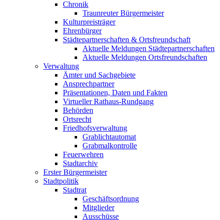
Chronik
Traunreuter Bürgermeister
Kulturpreisträger
Ehrenbürger
Städtepartnerschaften & Ortsfreundschaft
Aktuelle Meldungen Städtepartnerschaften
Aktuelle Meldungen Ortsfreundschaften
Verwaltung
Ämter und Sachgebiete
Ansprechpartner
Präsentationen, Daten und Fakten
Virtueller Rathaus-Rundgang
Behörden
Ortsrecht
Friedhofsverwaltung
Grablichtautomat
Grabmalkontrolle
Feuerwehren
Stadtarchiv
Erster Bürgermeister
Stadtpolitik
Stadtrat
Geschäftsordnung
Mitglieder
Ausschüsse