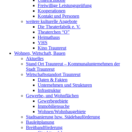
Unterrichtsorte
Freiwillige Leistungsprüfung
Kooperationen
Kontakt und Personen
weitere kulturelle Angebote
Die Theaterfabrik e. V.
Theaterchen “O”
Heimathaus
VHS
Kino Traunreut
Wohnen, Wirtschaft, Bauen
Aktuelles
Stand Ort Traunreut – Kommunalunternehmen der
Stadt Traunreut
Wirtschaftsstandort Traunreut
Daten & Fakten
Unternehmen und Strukturen
Infrastruktur
Gewerbe- und Wohnflächen
Gewerbegebiete
Immobiliensuche
Wohnen/Wohnbaugebiete
Stadtsanierung bzw. Städebauförderung
Bauleitplanung
Breitbandförderung