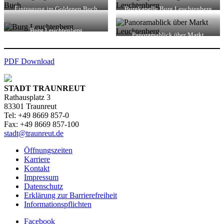
Leuchtenberg de Beauharnais
Eintragung im Goldenen Buch
Burgkapelle Burg Leuchtenberg
anlässlich des Festakts zur
Gründung des Freundeskreises
Burg Leuchtenberg
Leuchtenberg e.V
Panoramablick über Markt
Leuchtenberg (Kreis Neustadt a. d.
Waldnaab)
PDF Download
STADT TRAUNREUT
Rathausplatz 3
83301 Traunreut
Tel: +49 8669 857-0
Fax: +49 8669 857-100
stadt@traunreut.de
Öffnungszeiten
Karriere
Kontakt
Impressum
Datenschutz
Erklärung zur Barrierefreiheit
Informationspflichten
Facebook