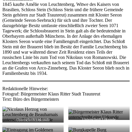
1845 kaufte Amélie von Leuchtenberg, Witwe des Kaisers von
Brasilien, Schloss Stein (Schloss Stein und die frühere Gemeinde
Stein gehören zur Stadt Traunreut) zusammen mit Kloster Seeon
(Gemeinde Seeon-Seebruck) für sich und ihre Tochter. Der
dazugehörige Besitz umfasste einschließlich zweier Seen 1071
Tagewerk; die Schlossbrauerei in Stein galt als die bedeutendste in
Oberbayern außerhalb Münchens. In der Anlage des ehemaligen
Klosters Seeon wurde eine Familiengruft eingerichtet. Das Schloß
Stein mit der Brauerei blieb im Besitz der Familie Leuchtenberg bis
1890 und war während dieser Zeit Residenz eines Teils der
russischen Linie bis zum Tod von Nikolaus von Romanowski. Die
Leuchtenbergs verkauften nach seinem Tod das Schloß mit Brauerei
an die Grafen von Arco-Zinneberg. Das Kloster Seeon blieb noch in
Familienbesitz bis 1934.
Redaktionelle Hinweise:
Fotograf: Bürgermeister Klaus Ritter Stadt Traunreut
Text: Büro des Bürgermeisters
Unterschrift Urkunde
Unterschrift Urkunde
Ortsfreundschaft Bürgermeister
Ortsfreundschaft seiner
Klaus Ritter
Durchlaucht Nicolaus Herzog von