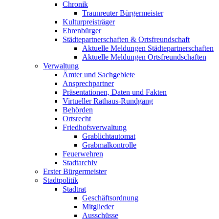
Chronik
Traunreuter Bürgermeister
Kulturpreisträger
Ehrenbürger
Städtepartnerschaften & Ortsfreundschaft
Aktuelle Meldungen Städtepartnerschaften
Aktuelle Meldungen Ortsfreundschaften
Verwaltung
Ämter und Sachgebiete
Ansprechpartner
Präsentationen, Daten und Fakten
Virtueller Rathaus-Rundgang
Behörden
Ortsrecht
Friedhofsverwaltung
Grablichtautomat
Grabmalkontrolle
Feuerwehren
Stadtarchiv
Erster Bürgermeister
Stadtpolitik
Stadtrat
Geschäftsordnung
Mitglieder
Ausschüsse