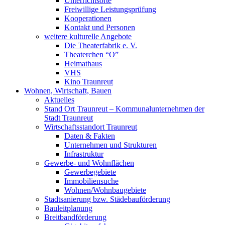
Unterrichtsorte
Freiwillige Leistungsprüfung
Kooperationen
Kontakt und Personen
weitere kulturelle Angebote
Die Theaterfabrik e. V.
Theaterchen “O”
Heimathaus
VHS
Kino Traunreut
Wohnen, Wirtschaft, Bauen
Aktuelles
Stand Ort Traunreut – Kommunalunternehmen der
Stadt Traunreut
Wirtschaftsstandort Traunreut
Daten & Fakten
Unternehmen und Strukturen
Infrastruktur
Gewerbe- und Wohnflächen
Gewerbegebiete
Immobiliensuche
Wohnen/Wohnbaugebiete
Stadtsanierung bzw. Städebauförderung
Bauleitplanung
Breitbandförderung