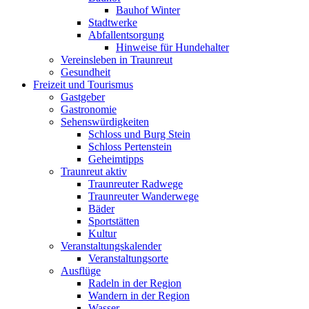
Bauhof Winter
Stadtwerke
Abfallentsorgung
Hinweise für Hundehalter
Vereinsleben in Traunreut
Gesundheit
Freizeit und Tourismus
Gastgeber
Gastronomie
Sehenswürdigkeiten
Schloss und Burg Stein
Schloss Pertenstein
Geheimtipps
Traunreut aktiv
Traunreuter Radwege
Traunreuter Wanderwege
Bäder
Sportstätten
Kultur
Veranstaltungskalender
Veranstaltungsorte
Ausflüge
Radeln in der Region
Wandern in der Region
Wasser