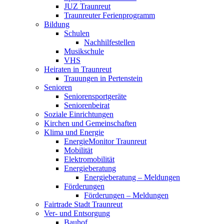
JUZ Traunreut
Traunreuter Ferienprogramm
Bildung
Schulen
Nachhilfestellen
Musikschule
VHS
Heiraten in Traunreut
Trauungen in Pertenstein
Senioren
Seniorensportgeräte
Seniorenbeirat
Soziale Einrichtungen
Kirchen und Gemeinschaften
Klima und Energie
EnergieMonitor Traunreut
Mobilität
Elektromobilität
Energieberatung
Energieberatung – Meldungen
Förderungen
Förderungen – Meldungen
Fairtrade Stadt Traunreut
Ver- und Entsorgung
Bauhof