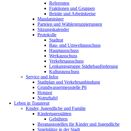
Referenten
Fraktionen und Gruppen
Beiräte und Arbeitskreise
Mandatsträger
Parteien und Wählergruppierungen
Sitzungskalender
Protokolle
Stadtrat
Bau- und Umweltausschuss
Hauptausschuss
Werkausschuss
Verkehrsausschuss
Lenkungsgruppe Städtebauförderung
Kulturausschuss
Service und Infos
Stadtplan und Verkehrsanbindung
Grundwassermessstelle P6
Hotspot
Notruftafel
Leben in Traunreut
Kinder, Jugendliche und Familie
Kindertagesstätten
Gebühren
Beratungsstellen für Kinder und Jugendliche
Spielplätze in der Stadt