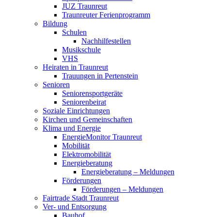
JUZ Traunreut
Traunreuter Ferienprogramm
Bildung
Schulen
Nachhilfestellen
Musikschule
VHS
Heiraten in Traunreut
Trauungen in Pertenstein
Senioren
Seniorensportgeräte
Seniorenbeirat
Soziale Einrichtungen
Kirchen und Gemeinschaften
Klima und Energie
EnergieMonitor Traunreut
Mobilität
Elektromobilität
Energieberatung
Energieberatung – Meldungen
Förderungen
Förderungen – Meldungen
Fairtrade Stadt Traunreut
Ver- und Entsorgung
Bauhof