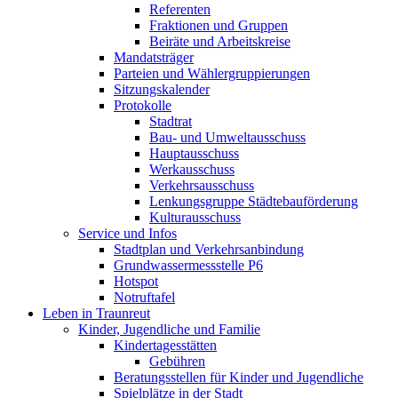
Referenten
Fraktionen und Gruppen
Beiräte und Arbeitskreise
Mandatsträger
Parteien und Wählergruppierungen
Sitzungskalender
Protokolle
Stadtrat
Bau- und Umweltausschuss
Hauptausschuss
Werkausschuss
Verkehrsausschuss
Lenkungsgruppe Städtebauförderung
Kulturausschuss
Service und Infos
Stadtplan und Verkehrsanbindung
Grundwassermessstelle P6
Hotspot
Notruftafel
Leben in Traunreut
Kinder, Jugendliche und Familie
Kindertagesstätten
Gebühren
Beratungsstellen für Kinder und Jugendliche
Spielplätze in der Stadt