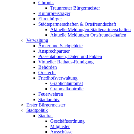
Chronik
Traunreuter Bürgermeister
Kulturpreisträger
Ehrenbürger
Städtepartnerschaften & Ortsfreundschaft
Aktuelle Meldungen Städtepartnerschaften
Aktuelle Meldungen Ortsfreundschaften
Verwaltung
Ämter und Sachgebiete
Ansprechpartner
Präsentationen, Daten und Fakten
Virtueller Rathaus-Rundgang
Behörden
Ortsrecht
Friedhofsverwaltung
Grablichtautomat
Grabmalkontrolle
Feuerwehren
Stadtarchiv
Erster Bürgermeister
Stadtpolitik
Stadtrat
Geschäftsordnung
Mitglieder
Ausschüsse