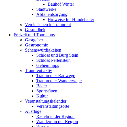
Bauhof Winter
Stadtwerke
Abfallentsorgung
Hinweise für Hundehalter
Vereinsleben in Traunreut
Gesundheit
Freizeit und Tourismus
Gastgeber
Gastronomie
Sehenswürdigkeiten
Schloss und Burg Stein
Schloss Pertenstein
Geheimtipps
Traunreut aktiv
Traunreuter Radwege
Traunreuter Wanderwege
Bäder
Sportstätten
Kultur
Veranstaltungskalender
Veranstaltungsorte
Ausflüge
Radeln in der Region
Wandern in der Region
Wasser