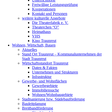
Unterrichtsorte
Freiwillige Leistungsprüfung
Kooperationen
Kontakt und Personen
weitere kulturelle Angebote
Die Theaterfabrik e. V.
Theaterchen “O”
Heimathaus
VHS
Kino Traunreut
Wohnen, Wirtschaft, Bauen
Aktuelles
Stand Ort Traunreut – Kommunalunternehmen der
Stadt Traunreut
Wirtschaftsstandort Traunreut
Daten & Fakten
Unternehmen und Strukturen
Infrastruktur
Gewerbe- und Wohnflächen
Gewerbegebiete
Immobiliensuche
Wohnen/Wohnbaugebiete
Stadtsanierung bzw. Städebauförderung
Bauleitplanung
Breitbandförderung