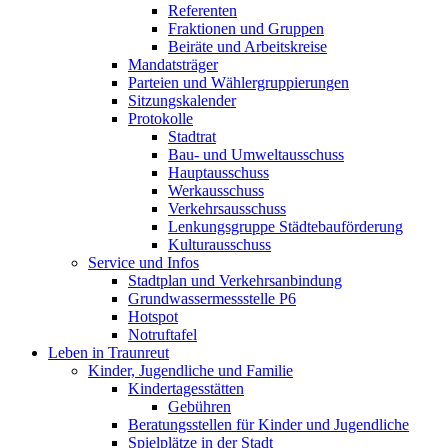
Referenten
Fraktionen und Gruppen
Beiräte und Arbeitskreise
Mandatsträger
Parteien und Wählergruppierungen
Sitzungskalender
Protokolle
Stadtrat
Bau- und Umweltausschuss
Hauptausschuss
Werkausschuss
Verkehrsausschuss
Lenkungsgruppe Städtebauförderung
Kulturausschuss
Service und Infos
Stadtplan und Verkehrsanbindung
Grundwassermessstelle P6
Hotspot
Notruftafel
Leben in Traunreut
Kinder, Jugendliche und Familie
Kindertagesstätten
Gebühren
Beratungsstellen für Kinder und Jugendliche
Spielplätze in der Stadt