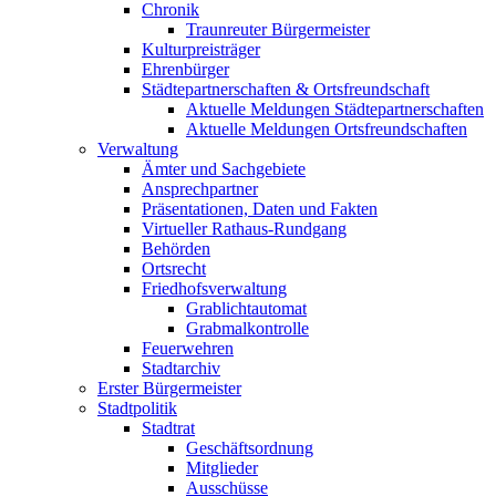
Chronik
Traunreuter Bürgermeister
Kulturpreisträger
Ehrenbürger
Städtepartnerschaften & Ortsfreundschaft
Aktuelle Meldungen Städtepartnerschaften
Aktuelle Meldungen Ortsfreundschaften
Verwaltung
Ämter und Sachgebiete
Ansprechpartner
Präsentationen, Daten und Fakten
Virtueller Rathaus-Rundgang
Behörden
Ortsrecht
Friedhofsverwaltung
Grablichtautomat
Grabmalkontrolle
Feuerwehren
Stadtarchiv
Erster Bürgermeister
Stadtpolitik
Stadtrat
Geschäftsordnung
Mitglieder
Ausschüsse