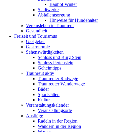
Bauhof Winter
Stadtwerke
Abfallentsorgung
Hinweise für Hundehalter
Vereinsleben in Traunreut
Gesundheit
Freizeit und Tourismus
Gastgeber
Gastronomie
Sehenswürdigkeiten
Schloss und Burg Stein
Schloss Pertenstein
Geheimtipps
Traunreut aktiv
Traunreuter Radwege
Traunreuter Wanderwege
Bäder
Sportstätten
Kultur
Veranstaltungskalender
Veranstaltungsorte
Ausflüge
Radeln in der Region
Wandern in der Region
Wasser