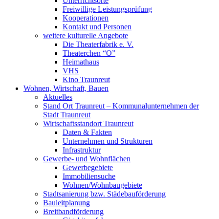
Unterrichtsorte
Freiwillige Leistungsprüfung
Kooperationen
Kontakt und Personen
weitere kulturelle Angebote
Die Theaterfabrik e. V.
Theaterchen “O”
Heimathaus
VHS
Kino Traunreut
Wohnen, Wirtschaft, Bauen
Aktuelles
Stand Ort Traunreut – Kommunalunternehmen der
Stadt Traunreut
Wirtschaftsstandort Traunreut
Daten & Fakten
Unternehmen und Strukturen
Infrastruktur
Gewerbe- und Wohnflächen
Gewerbegebiete
Immobiliensuche
Wohnen/Wohnbaugebiete
Stadtsanierung bzw. Städebauförderung
Bauleitplanung
Breitbandförderung