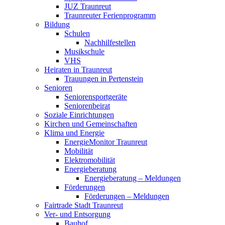
JUZ Traunreut
Traunreuter Ferienprogramm
Bildung
Schulen
Nachhilfestellen
Musikschule
VHS
Heiraten in Traunreut
Trauungen in Pertenstein
Senioren
Seniorensportgeräte
Seniorenbeirat
Soziale Einrichtungen
Kirchen und Gemeinschaften
Klima und Energie
EnergieMonitor Traunreut
Mobilität
Elektromobilität
Energieberatung
Energieberatung – Meldungen
Förderungen
Förderungen – Meldungen
Fairtrade Stadt Traunreut
Ver- und Entsorgung
Bauhof