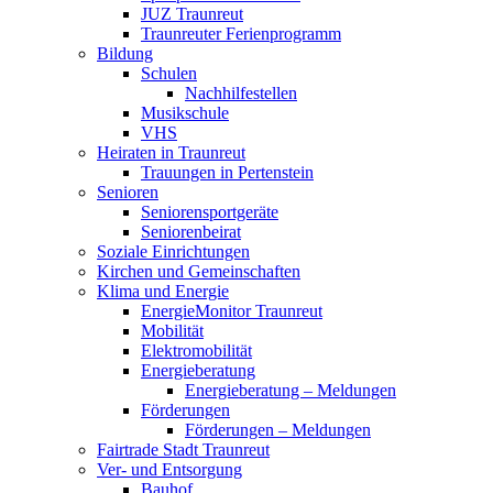
JUZ Traunreut
Traunreuter Ferienprogramm
Bildung
Schulen
Nachhilfestellen
Musikschule
VHS
Heiraten in Traunreut
Trauungen in Pertenstein
Senioren
Seniorensportgeräte
Seniorenbeirat
Soziale Einrichtungen
Kirchen und Gemeinschaften
Klima und Energie
EnergieMonitor Traunreut
Mobilität
Elektromobilität
Energieberatung
Energieberatung – Meldungen
Förderungen
Förderungen – Meldungen
Fairtrade Stadt Traunreut
Ver- und Entsorgung
Bauhof