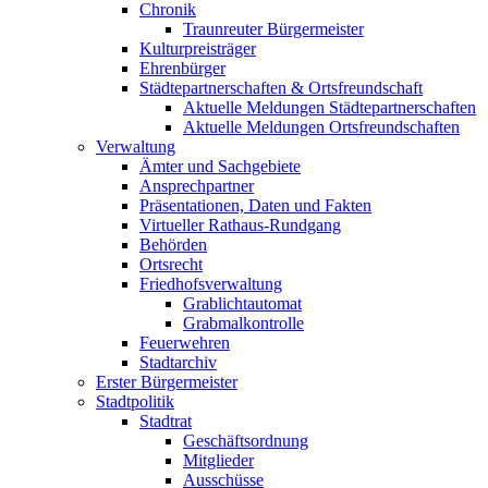
Chronik
Traunreuter Bürgermeister
Kulturpreisträger
Ehrenbürger
Städtepartnerschaften & Ortsfreundschaft
Aktuelle Meldungen Städtepartnerschaften
Aktuelle Meldungen Ortsfreundschaften
Verwaltung
Ämter und Sachgebiete
Ansprechpartner
Präsentationen, Daten und Fakten
Virtueller Rathaus-Rundgang
Behörden
Ortsrecht
Friedhofsverwaltung
Grablichtautomat
Grabmalkontrolle
Feuerwehren
Stadtarchiv
Erster Bürgermeister
Stadtpolitik
Stadtrat
Geschäftsordnung
Mitglieder
Ausschüsse