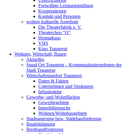
Unterrichtsorte
Freiwillige Leistungsprüfung
Kooperationen
Kontakt und Personen
weitere kulturelle Angebote
Die Theaterfabrik e. V.
Theaterchen “O”
Heimathaus
VHS
Kino Traunreut
Wohnen, Wirtschaft, Bauen
Aktuelles
Stand Ort Traunreut – Kommunalunternehmen der
Stadt Traunreut
Wirtschaftsstandort Traunreut
Daten & Fakten
Unternehmen und Strukturen
Infrastruktur
Gewerbe- und Wohnflächen
Gewerbegebiete
Immobiliensuche
Wohnen/Wohnbaugebiete
Stadtsanierung bzw. Städebauförderung
Bauleitplanung
Breitbandförderung