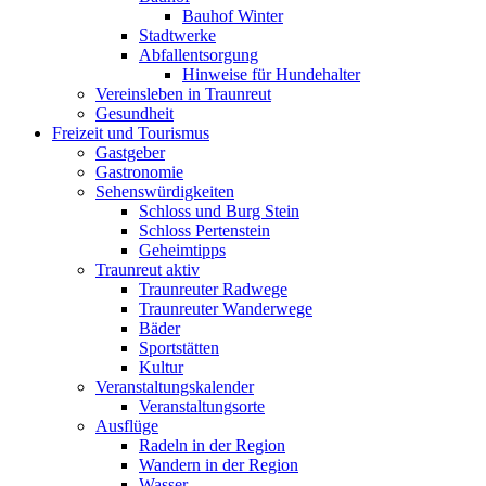
Bauhof Winter
Stadtwerke
Abfallentsorgung
Hinweise für Hundehalter
Vereinsleben in Traunreut
Gesundheit
Freizeit und Tourismus
Gastgeber
Gastronomie
Sehenswürdigkeiten
Schloss und Burg Stein
Schloss Pertenstein
Geheimtipps
Traunreut aktiv
Traunreuter Radwege
Traunreuter Wanderwege
Bäder
Sportstätten
Kultur
Veranstaltungskalender
Veranstaltungsorte
Ausflüge
Radeln in der Region
Wandern in der Region
Wasser