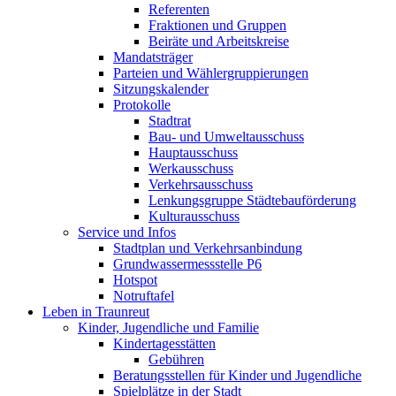
Referenten
Fraktionen und Gruppen
Beiräte und Arbeitskreise
Mandatsträger
Parteien und Wählergruppierungen
Sitzungskalender
Protokolle
Stadtrat
Bau- und Umweltausschuss
Hauptausschuss
Werkausschuss
Verkehrsausschuss
Lenkungsgruppe Städtebauförderung
Kulturausschuss
Service und Infos
Stadtplan und Verkehrsanbindung
Grundwassermessstelle P6
Hotspot
Notruftafel
Leben in Traunreut
Kinder, Jugendliche und Familie
Kindertagesstätten
Gebühren
Beratungsstellen für Kinder und Jugendliche
Spielplätze in der Stadt