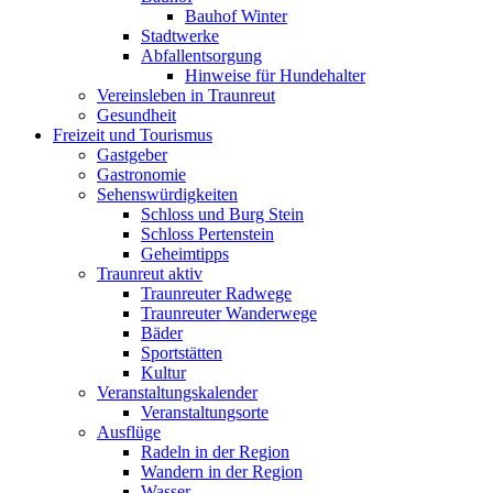
Bauhof Winter
Stadtwerke
Abfallentsorgung
Hinweise für Hundehalter
Vereinsleben in Traunreut
Gesundheit
Freizeit und Tourismus
Gastgeber
Gastronomie
Sehenswürdigkeiten
Schloss und Burg Stein
Schloss Pertenstein
Geheimtipps
Traunreut aktiv
Traunreuter Radwege
Traunreuter Wanderwege
Bäder
Sportstätten
Kultur
Veranstaltungskalender
Veranstaltungsorte
Ausflüge
Radeln in der Region
Wandern in der Region
Wasser