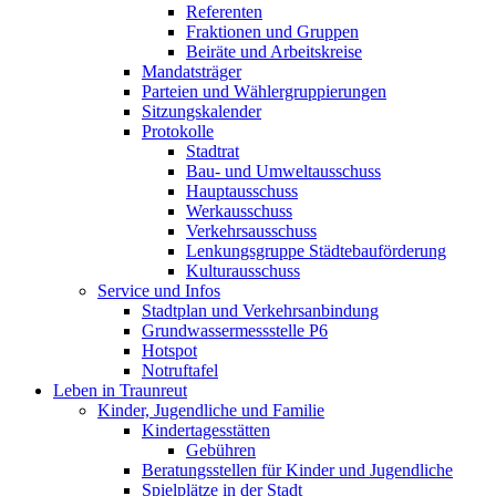
Referenten
Fraktionen und Gruppen
Beiräte und Arbeitskreise
Mandatsträger
Parteien und Wählergruppierungen
Sitzungskalender
Protokolle
Stadtrat
Bau- und Umweltausschuss
Hauptausschuss
Werkausschuss
Verkehrsausschuss
Lenkungsgruppe Städtebauförderung
Kulturausschuss
Service und Infos
Stadtplan und Verkehrsanbindung
Grundwassermessstelle P6
Hotspot
Notruftafel
Leben in Traunreut
Kinder, Jugendliche und Familie
Kindertagesstätten
Gebühren
Beratungsstellen für Kinder und Jugendliche
Spielplätze in der Stadt