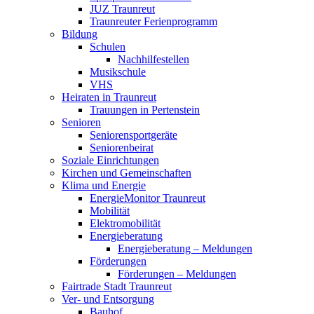
JUZ Traunreut
Traunreuter Ferienprogramm
Bildung
Schulen
Nachhilfestellen
Musikschule
VHS
Heiraten in Traunreut
Trauungen in Pertenstein
Senioren
Seniorensportgeräte
Seniorenbeirat
Soziale Einrichtungen
Kirchen und Gemeinschaften
Klima und Energie
EnergieMonitor Traunreut
Mobilität
Elektromobilität
Energieberatung
Energieberatung – Meldungen
Förderungen
Förderungen – Meldungen
Fairtrade Stadt Traunreut
Ver- und Entsorgung
Bauhof