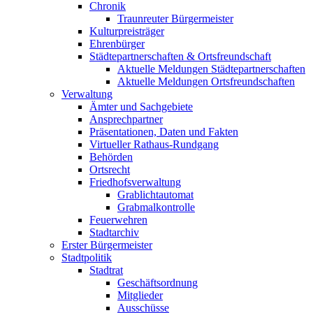
Chronik
Traunreuter Bürgermeister
Kulturpreisträger
Ehrenbürger
Städtepartnerschaften & Ortsfreundschaft
Aktuelle Meldungen Städtepartnerschaften
Aktuelle Meldungen Ortsfreundschaften
Verwaltung
Ämter und Sachgebiete
Ansprechpartner
Präsentationen, Daten und Fakten
Virtueller Rathaus-Rundgang
Behörden
Ortsrecht
Friedhofsverwaltung
Grablichtautomat
Grabmalkontrolle
Feuerwehren
Stadtarchiv
Erster Bürgermeister
Stadtpolitik
Stadtrat
Geschäftsordnung
Mitglieder
Ausschüsse