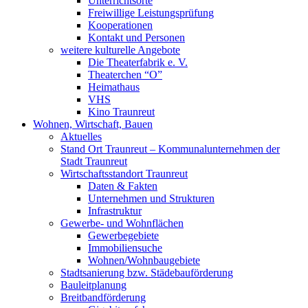
Unterrichtsorte
Freiwillige Leistungsprüfung
Kooperationen
Kontakt und Personen
weitere kulturelle Angebote
Die Theaterfabrik e. V.
Theaterchen “O”
Heimathaus
VHS
Kino Traunreut
Wohnen, Wirtschaft, Bauen
Aktuelles
Stand Ort Traunreut – Kommunalunternehmen der
Stadt Traunreut
Wirtschaftsstandort Traunreut
Daten & Fakten
Unternehmen und Strukturen
Infrastruktur
Gewerbe- und Wohnflächen
Gewerbegebiete
Immobiliensuche
Wohnen/Wohnbaugebiete
Stadtsanierung bzw. Städebauförderung
Bauleitplanung
Breitbandförderung