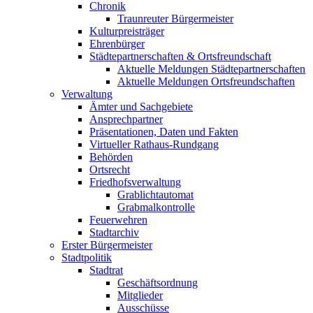
Chronik
Traunreuter Bürgermeister
Kulturpreisträger
Ehrenbürger
Städtepartnerschaften & Ortsfreundschaft
Aktuelle Meldungen Städtepartnerschaften
Aktuelle Meldungen Ortsfreundschaften
Verwaltung
Ämter und Sachgebiete
Ansprechpartner
Präsentationen, Daten und Fakten
Virtueller Rathaus-Rundgang
Behörden
Ortsrecht
Friedhofsverwaltung
Grablichtautomat
Grabmalkontrolle
Feuerwehren
Stadtarchiv
Erster Bürgermeister
Stadtpolitik
Stadtrat
Geschäftsordnung
Mitglieder
Ausschüsse