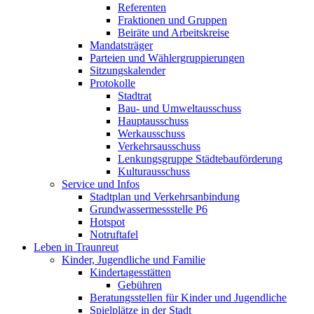
Referenten
Fraktionen und Gruppen
Beiräte und Arbeitskreise
Mandatsträger
Parteien und Wählergruppierungen
Sitzungskalender
Protokolle
Stadtrat
Bau- und Umweltausschuss
Hauptausschuss
Werkausschuss
Verkehrsausschuss
Lenkungsgruppe Städtebauförderung
Kulturausschuss
Service und Infos
Stadtplan und Verkehrsanbindung
Grundwassermessstelle P6
Hotspot
Notruftafel
Leben in Traunreut
Kinder, Jugendliche und Familie
Kindertagesstätten
Gebühren
Beratungsstellen für Kinder und Jugendliche
Spielplätze in der Stadt