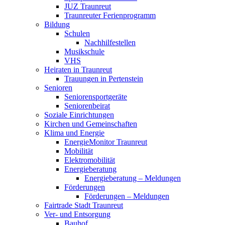
JUZ Traunreut
Traunreuter Ferienprogramm
Bildung
Schulen
Nachhilfestellen
Musikschule
VHS
Heiraten in Traunreut
Trauungen in Pertenstein
Senioren
Seniorensportgeräte
Seniorenbeirat
Soziale Einrichtungen
Kirchen und Gemeinschaften
Klima und Energie
EnergieMonitor Traunreut
Mobilität
Elektromobilität
Energieberatung
Energieberatung – Meldungen
Förderungen
Förderungen – Meldungen
Fairtrade Stadt Traunreut
Ver- und Entsorgung
Bauhof