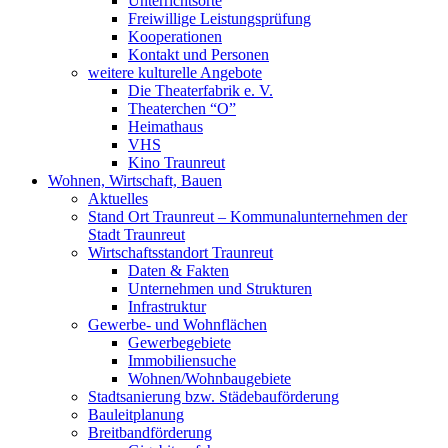
Unterrichtsorte
Freiwillige Leistungsprüfung
Kooperationen
Kontakt und Personen
weitere kulturelle Angebote
Die Theaterfabrik e. V.
Theaterchen “O”
Heimathaus
VHS
Kino Traunreut
Wohnen, Wirtschaft, Bauen
Aktuelles
Stand Ort Traunreut – Kommunalunternehmen der
Stadt Traunreut
Wirtschaftsstandort Traunreut
Daten & Fakten
Unternehmen und Strukturen
Infrastruktur
Gewerbe- und Wohnflächen
Gewerbegebiete
Immobiliensuche
Wohnen/Wohnbaugebiete
Stadtsanierung bzw. Städebauförderung
Bauleitplanung
Breitbandförderung