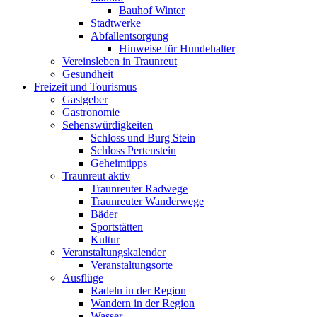
Bauhof Winter
Stadtwerke
Abfallentsorgung
Hinweise für Hundehalter
Vereinsleben in Traunreut
Gesundheit
Freizeit und Tourismus
Gastgeber
Gastronomie
Sehenswürdigkeiten
Schloss und Burg Stein
Schloss Pertenstein
Geheimtipps
Traunreut aktiv
Traunreuter Radwege
Traunreuter Wanderwege
Bäder
Sportstätten
Kultur
Veranstaltungskalender
Veranstaltungsorte
Ausflüge
Radeln in der Region
Wandern in der Region
Wasser