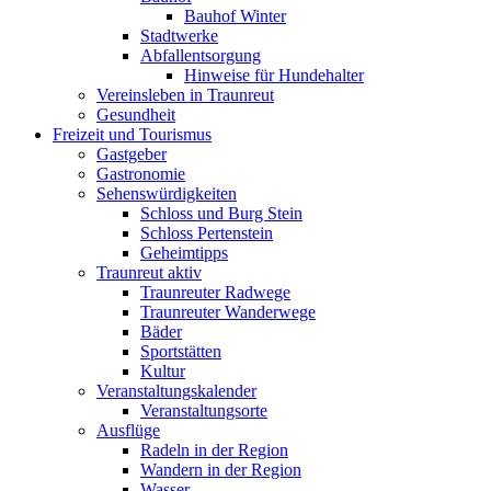
Bauhof Winter
Stadtwerke
Abfallentsorgung
Hinweise für Hundehalter
Vereinsleben in Traunreut
Gesundheit
Freizeit und Tourismus
Gastgeber
Gastronomie
Sehenswürdigkeiten
Schloss und Burg Stein
Schloss Pertenstein
Geheimtipps
Traunreut aktiv
Traunreuter Radwege
Traunreuter Wanderwege
Bäder
Sportstätten
Kultur
Veranstaltungskalender
Veranstaltungsorte
Ausflüge
Radeln in der Region
Wandern in der Region
Wasser