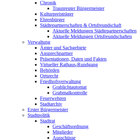
Chronik
Traunreuter Bürgermeister
Kulturpreisträger
Ehrenbürger
Städtepartnerschaften & Ortsfreundschaft
Aktuelle Meldungen Städtepartnerschaften
Aktuelle Meldungen Ortsfreundschaften
Verwaltung
Ämter und Sachgebiete
Ansprechpartner
Präsentationen, Daten und Fakten
Virtueller Rathaus-Rundgang
Behörden
Ortsrecht
Friedhofsverwaltung
Grablichtautomat
Grabmalkontrolle
Feuerwehren
Stadtarchiv
Erster Bürgermeister
Stadtpolitik
Stadtrat
Geschäftsordnung
Mitglieder
Ausschüsse