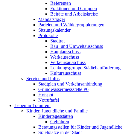
Referenten
Fraktionen und Gruppen
Beiräte und Arbeitskreise
Mandatsträger
Parteien und Wählergruppierungen
Sitzungskalender
Protokolle
Stadtrat
Bau- und Umweltausschuss
Hauptausschuss
Werkausschuss
Verkehrsausschuss
Lenkungsgruppe Städtebauförderung
Kulturausschuss
Service und Infos
Stadtplan und Verkehrsanbindung
Grundwassermessstelle P6
Hotspot
Notruftafel
Leben in Traunreut
Kinder, Jugendliche und Familie
Kindertagesstätten
Gebühren
Beratungsstellen für Kinder und Jugendliche
Spielplätze in der Stadt