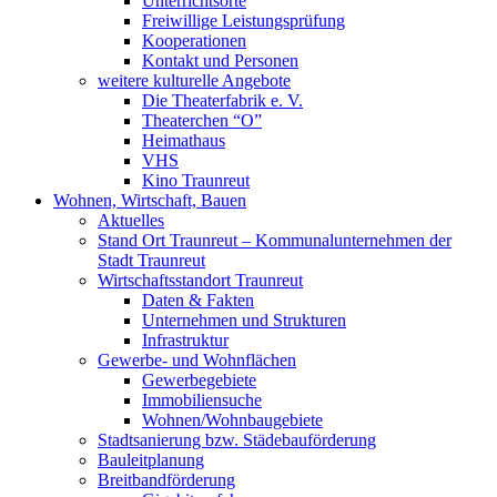
Unterrichtsorte
Freiwillige Leistungsprüfung
Kooperationen
Kontakt und Personen
weitere kulturelle Angebote
Die Theaterfabrik e. V.
Theaterchen “O”
Heimathaus
VHS
Kino Traunreut
Wohnen, Wirtschaft, Bauen
Aktuelles
Stand Ort Traunreut – Kommunalunternehmen der
Stadt Traunreut
Wirtschaftsstandort Traunreut
Daten & Fakten
Unternehmen und Strukturen
Infrastruktur
Gewerbe- und Wohnflächen
Gewerbegebiete
Immobiliensuche
Wohnen/Wohnbaugebiete
Stadtsanierung bzw. Städebauförderung
Bauleitplanung
Breitbandförderung