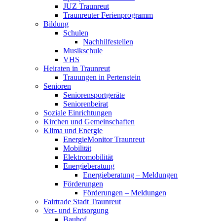
JUZ Traunreut
Traunreuter Ferienprogramm
Bildung
Schulen
Nachhilfestellen
Musikschule
VHS
Heiraten in Traunreut
Trauungen in Pertenstein
Senioren
Seniorensportgeräte
Seniorenbeirat
Soziale Einrichtungen
Kirchen und Gemeinschaften
Klima und Energie
EnergieMonitor Traunreut
Mobilität
Elektromobilität
Energieberatung
Energieberatung – Meldungen
Förderungen
Förderungen – Meldungen
Fairtrade Stadt Traunreut
Ver- und Entsorgung
Bauhof