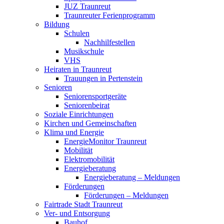
JUZ Traunreut
Traunreuter Ferienprogramm
Bildung
Schulen
Nachhilfestellen
Musikschule
VHS
Heiraten in Traunreut
Trauungen in Pertenstein
Senioren
Seniorensportgeräte
Seniorenbeirat
Soziale Einrichtungen
Kirchen und Gemeinschaften
Klima und Energie
EnergieMonitor Traunreut
Mobilität
Elektromobilität
Energieberatung
Energieberatung – Meldungen
Förderungen
Förderungen – Meldungen
Fairtrade Stadt Traunreut
Ver- und Entsorgung
Bauhof