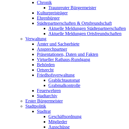
Chronik
Traunreuter Bürgermeister
Kulturpreisträger
Ehrenbürger
Städtepartnerschaften & Ortsfreundschaft
Aktuelle Meldungen Städtepartnerschaften
Aktuelle Meldungen Ortsfreundschaften
Verwaltung
Ämter und Sachgebiete
Ansprechpartner
Präsentationen, Daten und Fakten
Virtueller Rathaus-Rundgang
Behörden
Ortsrecht
Friedhofsverwaltung
Grablichtautomat
Grabmalkontrolle
Feuerwehren
Stadtarchiv
Erster Bürgermeister
Stadtpolitik
Stadtrat
Geschäftsordnung
Mitglieder
Ausschüsse