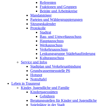
Referenten
Fraktionen und Gruppen
Beiräte und Arbeitskreise
Mandatsträger
Parteien und Wählergruppierungen
Sitzungskalender
Protokolle
Stadtrat
Bau- und Umweltausschuss
Hauptausschuss
Werkausschuss
Verkehrsausschuss
Lenkungsgruppe Städtebauförderung
Kulturausschuss
Service und Infos
Stadtplan und Verkehrsanbindung
Grundwassermessstelle P6
Hotspot
Notruftafel
Leben in Traunreut
Kinder, Jugendliche und Familie
Kindertagesstätten
Gebühren
Beratungsstellen für Kinder und Jugendliche
Spielplätze in der Stadt