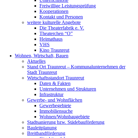
Unterrichtsorte
Freiwillige Leistungsprüfung
Kooperationen
Kontakt und Personen
weitere kulturelle Angebote
Die Theaterfabrik e. V.
Theaterchen “O”
Heimathaus
VHS
Kino Traunreut
Wohnen, Wirtschaft, Bauen
Aktuelles
Stand Ort Traunreut – Kommunalunternehmen der
Stadt Traunreut
Wirtschaftsstandort Traunreut
Daten & Fakten
Unternehmen und Strukturen
Infrastruktur
Gewerbe- und Wohnflächen
Gewerbegebiete
Immobiliensuche
Wohnen/Wohnbaugebiete
Stadtsanierung bzw. Städebauförderung
Bauleitplanung
Breitbandförderung