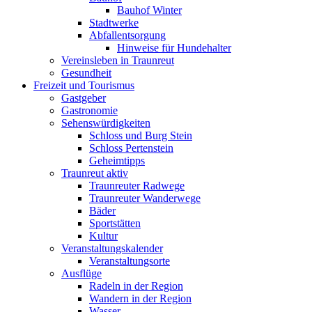
Bauhof Winter
Stadtwerke
Abfallentsorgung
Hinweise für Hundehalter
Vereinsleben in Traunreut
Gesundheit
Freizeit und Tourismus
Gastgeber
Gastronomie
Sehenswürdigkeiten
Schloss und Burg Stein
Schloss Pertenstein
Geheimtipps
Traunreut aktiv
Traunreuter Radwege
Traunreuter Wanderwege
Bäder
Sportstätten
Kultur
Veranstaltungskalender
Veranstaltungsorte
Ausflüge
Radeln in der Region
Wandern in der Region
Wasser