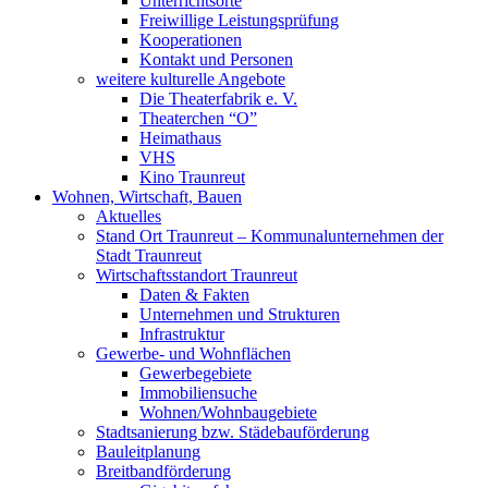
Unterrichtsorte
Freiwillige Leistungsprüfung
Kooperationen
Kontakt und Personen
weitere kulturelle Angebote
Die Theaterfabrik e. V.
Theaterchen “O”
Heimathaus
VHS
Kino Traunreut
Wohnen, Wirtschaft, Bauen
Aktuelles
Stand Ort Traunreut – Kommunalunternehmen der
Stadt Traunreut
Wirtschaftsstandort Traunreut
Daten & Fakten
Unternehmen und Strukturen
Infrastruktur
Gewerbe- und Wohnflächen
Gewerbegebiete
Immobiliensuche
Wohnen/Wohnbaugebiete
Stadtsanierung bzw. Städebauförderung
Bauleitplanung
Breitbandförderung