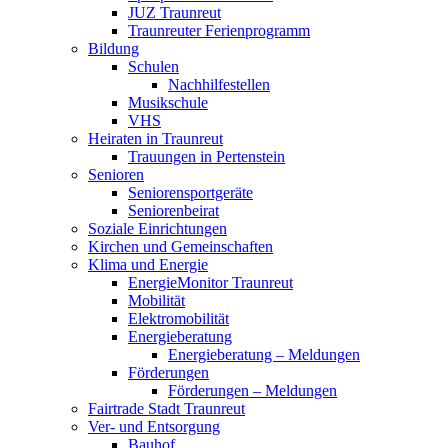
JUZ Traunreut
Traunreuter Ferienprogramm
Bildung
Schulen
Nachhilfestellen
Musikschule
VHS
Heiraten in Traunreut
Trauungen in Pertenstein
Senioren
Seniorensportgeräte
Seniorenbeirat
Soziale Einrichtungen
Kirchen und Gemeinschaften
Klima und Energie
EnergieMonitor Traunreut
Mobilität
Elektromobilität
Energieberatung
Energieberatung – Meldungen
Förderungen
Förderungen – Meldungen
Fairtrade Stadt Traunreut
Ver- und Entsorgung
Bauhof