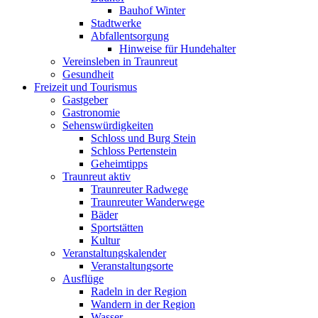
Bauhof Winter
Stadtwerke
Abfallentsorgung
Hinweise für Hundehalter
Vereinsleben in Traunreut
Gesundheit
Freizeit und Tourismus
Gastgeber
Gastronomie
Sehenswürdigkeiten
Schloss und Burg Stein
Schloss Pertenstein
Geheimtipps
Traunreut aktiv
Traunreuter Radwege
Traunreuter Wanderwege
Bäder
Sportstätten
Kultur
Veranstaltungskalender
Veranstaltungsorte
Ausflüge
Radeln in der Region
Wandern in der Region
Wasser