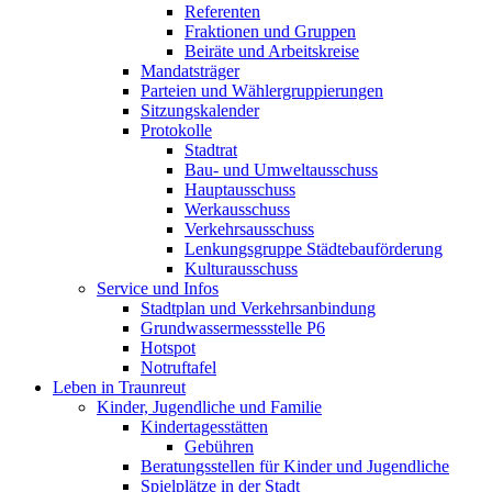
Referenten
Fraktionen und Gruppen
Beiräte und Arbeitskreise
Mandatsträger
Parteien und Wählergruppierungen
Sitzungskalender
Protokolle
Stadtrat
Bau- und Umweltausschuss
Hauptausschuss
Werkausschuss
Verkehrsausschuss
Lenkungsgruppe Städtebauförderung
Kulturausschuss
Service und Infos
Stadtplan und Verkehrsanbindung
Grundwassermessstelle P6
Hotspot
Notruftafel
Leben in Traunreut
Kinder, Jugendliche und Familie
Kindertagesstätten
Gebühren
Beratungsstellen für Kinder und Jugendliche
Spielplätze in der Stadt