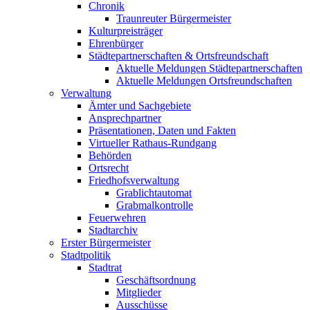
Chronik
Traunreuter Bürgermeister
Kulturpreisträger
Ehrenbürger
Städtepartnerschaften & Ortsfreundschaft
Aktuelle Meldungen Städtepartnerschaften
Aktuelle Meldungen Ortsfreundschaften
Verwaltung
Ämter und Sachgebiete
Ansprechpartner
Präsentationen, Daten und Fakten
Virtueller Rathaus-Rundgang
Behörden
Ortsrecht
Friedhofsverwaltung
Grablichtautomat
Grabmalkontrolle
Feuerwehren
Stadtarchiv
Erster Bürgermeister
Stadtpolitik
Stadtrat
Geschäftsordnung
Mitglieder
Ausschüsse