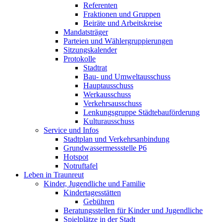
Referenten
Fraktionen und Gruppen
Beiräte und Arbeitskreise
Mandatsträger
Parteien und Wählergruppierungen
Sitzungskalender
Protokolle
Stadtrat
Bau- und Umweltausschuss
Hauptausschuss
Werkausschuss
Verkehrsausschuss
Lenkungsgruppe Städtebauförderung
Kulturausschuss
Service und Infos
Stadtplan und Verkehrsanbindung
Grundwassermessstelle P6
Hotspot
Notruftafel
Leben in Traunreut
Kinder, Jugendliche und Familie
Kindertagesstätten
Gebühren
Beratungsstellen für Kinder und Jugendliche
Spielplätze in der Stadt