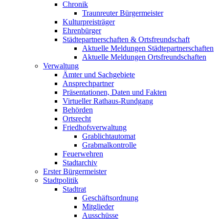
Chronik
Traunreuter Bürgermeister
Kulturpreisträger
Ehrenbürger
Städtepartnerschaften & Ortsfreundschaft
Aktuelle Meldungen Städtepartnerschaften
Aktuelle Meldungen Ortsfreundschaften
Verwaltung
Ämter und Sachgebiete
Ansprechpartner
Präsentationen, Daten und Fakten
Virtueller Rathaus-Rundgang
Behörden
Ortsrecht
Friedhofsverwaltung
Grablichtautomat
Grabmalkontrolle
Feuerwehren
Stadtarchiv
Erster Bürgermeister
Stadtpolitik
Stadtrat
Geschäftsordnung
Mitglieder
Ausschüsse