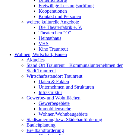
Unterrichtsorte
Freiwillige Leistungsprüfung
Kooperationen
Kontakt und Personen
weitere kulturelle Angebote
Die Theaterfabrik e. V.
Theaterchen “O”
Heimathaus
VHS
Kino Traunreut
Wohnen, Wirtschaft, Bauen
Aktuelles
Stand Ort Traunreut – Kommunalunternehmen der
Stadt Traunreut
Wirtschaftsstandort Traunreut
Daten & Fakten
Unternehmen und Strukturen
Infrastruktur
Gewerbe- und Wohnflächen
Gewerbegebiete
Immobiliensuche
Wohnen/Wohnbaugebiete
Stadtsanierung bzw. Städebauförderung
Bauleitplanung
Breitbandförderung