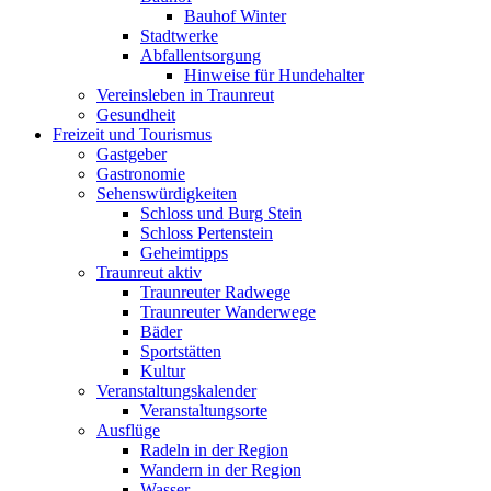
Bauhof Winter
Stadtwerke
Abfallentsorgung
Hinweise für Hundehalter
Vereinsleben in Traunreut
Gesundheit
Freizeit und Tourismus
Gastgeber
Gastronomie
Sehenswürdigkeiten
Schloss und Burg Stein
Schloss Pertenstein
Geheimtipps
Traunreut aktiv
Traunreuter Radwege
Traunreuter Wanderwege
Bäder
Sportstätten
Kultur
Veranstaltungskalender
Veranstaltungsorte
Ausflüge
Radeln in der Region
Wandern in der Region
Wasser