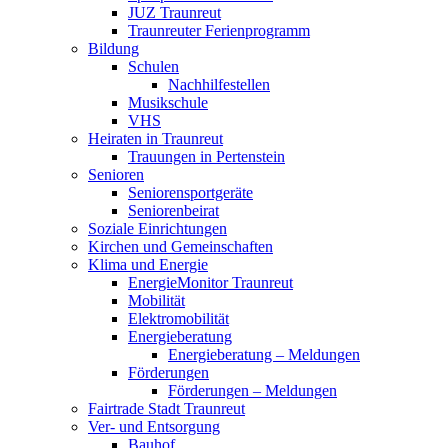
JUZ Traunreut
Traunreuter Ferienprogramm
Bildung
Schulen
Nachhilfestellen
Musikschule
VHS
Heiraten in Traunreut
Trauungen in Pertenstein
Senioren
Seniorensportgeräte
Seniorenbeirat
Soziale Einrichtungen
Kirchen und Gemeinschaften
Klima und Energie
EnergieMonitor Traunreut
Mobilität
Elektromobilität
Energieberatung
Energieberatung – Meldungen
Förderungen
Förderungen – Meldungen
Fairtrade Stadt Traunreut
Ver- und Entsorgung
Bauhof