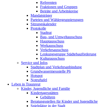
Referenten
Fraktionen und Gruppen
Beiräte und Arbeitskreise
Mandatsträger
Parteien und Wählergruppierungen
Sitzungskalender
Protokolle
Stadtrat
Bau- und Umweltausschuss
Hauptausschuss
Werkausschuss
Verkehrsausschuss
Lenkungsgruppe Städtebauförderung
Kulturausschuss
Service und Infos
Stadtplan und Verkehrsanbindung
Grundwassermessstelle P6
Hotspot
Notruftafel
Leben in Traunreut
Kinder, Jugendliche und Familie
Kindertagesstätten
Gebühren
Beratungsstellen für Kinder und Jugendliche
Spielplätze in der Stadt