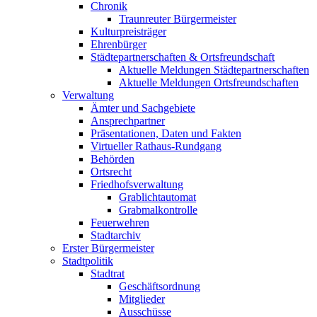
Chronik
Traunreuter Bürgermeister
Kulturpreisträger
Ehrenbürger
Städtepartnerschaften & Ortsfreundschaft
Aktuelle Meldungen Städtepartnerschaften
Aktuelle Meldungen Ortsfreundschaften
Verwaltung
Ämter und Sachgebiete
Ansprechpartner
Präsentationen, Daten und Fakten
Virtueller Rathaus-Rundgang
Behörden
Ortsrecht
Friedhofsverwaltung
Grablichtautomat
Grabmalkontrolle
Feuerwehren
Stadtarchiv
Erster Bürgermeister
Stadtpolitik
Stadtrat
Geschäftsordnung
Mitglieder
Ausschüsse