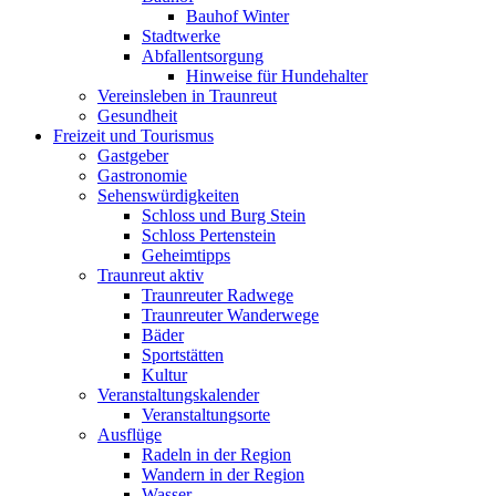
Bauhof Winter
Stadtwerke
Abfallentsorgung
Hinweise für Hundehalter
Vereinsleben in Traunreut
Gesundheit
Freizeit und Tourismus
Gastgeber
Gastronomie
Sehenswürdigkeiten
Schloss und Burg Stein
Schloss Pertenstein
Geheimtipps
Traunreut aktiv
Traunreuter Radwege
Traunreuter Wanderwege
Bäder
Sportstätten
Kultur
Veranstaltungskalender
Veranstaltungsorte
Ausflüge
Radeln in der Region
Wandern in der Region
Wasser