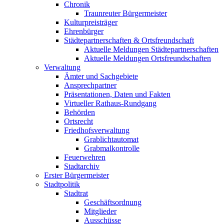
Chronik
Traunreuter Bürgermeister
Kulturpreisträger
Ehrenbürger
Städtepartnerschaften & Ortsfreundschaft
Aktuelle Meldungen Städtepartnerschaften
Aktuelle Meldungen Ortsfreundschaften
Verwaltung
Ämter und Sachgebiete
Ansprechpartner
Präsentationen, Daten und Fakten
Virtueller Rathaus-Rundgang
Behörden
Ortsrecht
Friedhofsverwaltung
Grablichtautomat
Grabmalkontrolle
Feuerwehren
Stadtarchiv
Erster Bürgermeister
Stadtpolitik
Stadtrat
Geschäftsordnung
Mitglieder
Ausschüsse