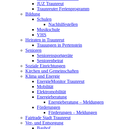
JUZ Traunreut
Traunreuter Ferienprogramm
Bildung
Schulen
Nachhilfestellen
Musikschule
VHS
Heiraten in Traunreut
Trauungen in Pertenstein
Senioren
Seniorensportgeräte
Seniorenbeirat
Soziale Einrichtungen
Kirchen und Gemeinschaften
Klima und Energie
EnergieMonitor Traunreut
Mobilität
Elektromobilität
Energieberatung
Energieberatung – Meldungen
Förderungen
Förderungen – Meldungen
Fairtrade Stadt Traunreut
Ver- und Entsorgung
Bauhof