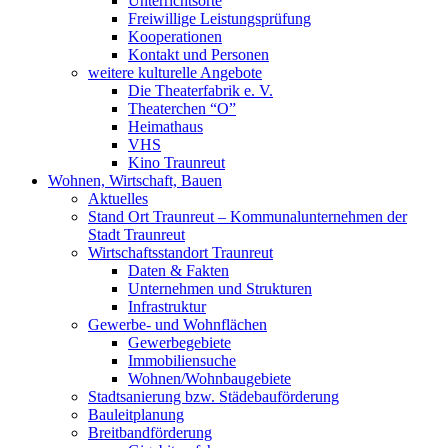
Unterrichtsorte
Freiwillige Leistungsprüfung
Kooperationen
Kontakt und Personen
weitere kulturelle Angebote
Die Theaterfabrik e. V.
Theaterchen “O”
Heimathaus
VHS
Kino Traunreut
Wohnen, Wirtschaft, Bauen
Aktuelles
Stand Ort Traunreut – Kommunalunternehmen der
Stadt Traunreut
Wirtschaftsstandort Traunreut
Daten & Fakten
Unternehmen und Strukturen
Infrastruktur
Gewerbe- und Wohnflächen
Gewerbegebiete
Immobiliensuche
Wohnen/Wohnbaugebiete
Stadtsanierung bzw. Städebauförderung
Bauleitplanung
Breitbandförderung