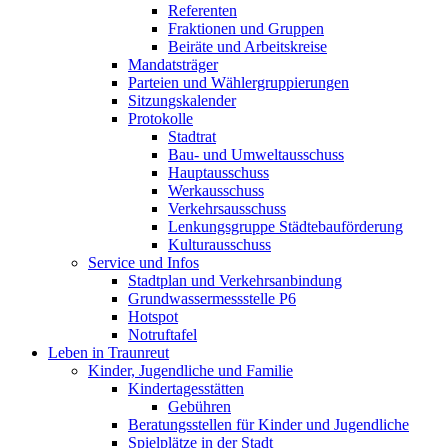
Referenten
Fraktionen und Gruppen
Beiräte und Arbeitskreise
Mandatsträger
Parteien und Wählergruppierungen
Sitzungskalender
Protokolle
Stadtrat
Bau- und Umweltausschuss
Hauptausschuss
Werkausschuss
Verkehrsausschuss
Lenkungsgruppe Städtebauförderung
Kulturausschuss
Service und Infos
Stadtplan und Verkehrsanbindung
Grundwassermessstelle P6
Hotspot
Notruftafel
Leben in Traunreut
Kinder, Jugendliche und Familie
Kindertagesstätten
Gebühren
Beratungsstellen für Kinder und Jugendliche
Spielplätze in der Stadt