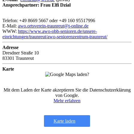
Ansprechpartner: Frau Elfi Dzial
Telefon: +49 8669 5667 oder +49 160 95517996
E-Mail:
awo.ortsverein-traunreut@t-online.de
WWW:
https://www.awo-obb-senioren.de/unsere-
einrichtungen/traunreut/awo-seniorenzentrum-traunreut/
Adresse
Dresdner Straße 10
83301 Traunreut
Karte
Mit dem Laden der Karte akzeptieren Sie die Datenschutzerklärung
von Google.
Mehr erfahren
Karte laden