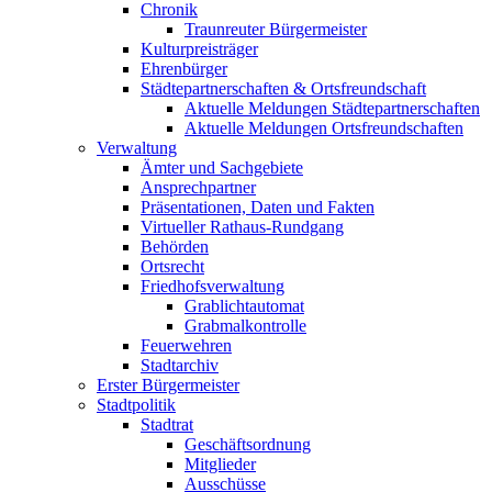
Chronik
Traunreuter Bürgermeister
Kulturpreisträger
Ehrenbürger
Städtepartnerschaften & Ortsfreundschaft
Aktuelle Meldungen Städtepartnerschaften
Aktuelle Meldungen Ortsfreundschaften
Verwaltung
Ämter und Sachgebiete
Ansprechpartner
Präsentationen, Daten und Fakten
Virtueller Rathaus-Rundgang
Behörden
Ortsrecht
Friedhofsverwaltung
Grablichtautomat
Grabmalkontrolle
Feuerwehren
Stadtarchiv
Erster Bürgermeister
Stadtpolitik
Stadtrat
Geschäftsordnung
Mitglieder
Ausschüsse