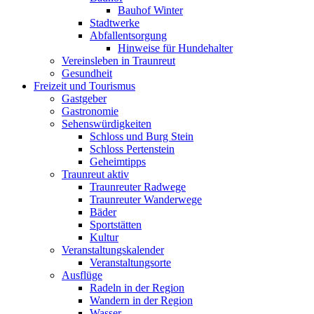
Bauhof Winter
Stadtwerke
Abfallentsorgung
Hinweise für Hundehalter
Vereinsleben in Traunreut
Gesundheit
Freizeit und Tourismus
Gastgeber
Gastronomie
Sehenswürdigkeiten
Schloss und Burg Stein
Schloss Pertenstein
Geheimtipps
Traunreut aktiv
Traunreuter Radwege
Traunreuter Wanderwege
Bäder
Sportstätten
Kultur
Veranstaltungskalender
Veranstaltungsorte
Ausflüge
Radeln in der Region
Wandern in der Region
Wasser