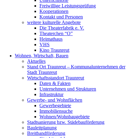
Unterrichtsorte
Freiwillige Leistungsprüfung
Kooperationen
Kontakt und Personen
weitere kulturelle Angebote
Die Theaterfabrik e. V.
Theaterchen “O”
Heimathaus
VHS
Kino Traunreut
Wohnen, Wirtschaft, Bauen
Aktuelles
Stand Ort Traunreut – Kommunalunternehmen der
Stadt Traunreut
Wirtschaftsstandort Traunreut
Daten & Fakten
Unternehmen und Strukturen
Infrastruktur
Gewerbe- und Wohnflächen
Gewerbegebiete
Immobiliensuche
Wohnen/Wohnbaugebiete
Stadtsanierung bzw. Städebauförderung
Bauleitplanung
Breitbandförderung