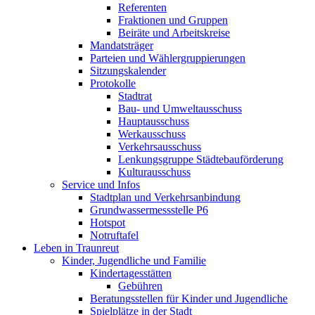
Referenten
Fraktionen und Gruppen
Beiräte und Arbeitskreise
Mandatsträger
Parteien und Wählergruppierungen
Sitzungskalender
Protokolle
Stadtrat
Bau- und Umweltausschuss
Hauptausschuss
Werkausschuss
Verkehrsausschuss
Lenkungsgruppe Städtebauförderung
Kulturausschuss
Service und Infos
Stadtplan und Verkehrsanbindung
Grundwassermessstelle P6
Hotspot
Notruftafel
Leben in Traunreut
Kinder, Jugendliche und Familie
Kindertagesstätten
Gebühren
Beratungsstellen für Kinder und Jugendliche
Spielplätze in der Stadt