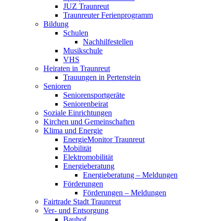
JUZ Traunreut
Traunreuter Ferienprogramm
Bildung
Schulen
Nachhilfestellen
Musikschule
VHS
Heiraten in Traunreut
Trauungen in Pertenstein
Senioren
Seniorensportgeräte
Seniorenbeirat
Soziale Einrichtungen
Kirchen und Gemeinschaften
Klima und Energie
EnergieMonitor Traunreut
Mobilität
Elektromobilität
Energieberatung
Energieberatung – Meldungen
Förderungen
Förderungen – Meldungen
Fairtrade Stadt Traunreut
Ver- und Entsorgung
Bauhof