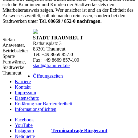
sich die Kundinnen und Kunden der Stadtwerke stets den
Mitarbeiterausweis zeigen. Wer unsicher ist und an der Echtheit des
Ausweises zweifelt, soll niemanden reinlassen, sondern bei den
Stadtwerken unter
Tel. 08669 / 852-0 nachfragen.
STADT TRAUNREUT
Stefan
Rathausplatz 3
Anawenter,
83301 Traunreut
Betriebsleiter
Tel: +49 8669 857-0
Sparte
Fax: +49 8669 857-100
Fernwärme,
stadt@traunreut.de
Stadtwerke
Traunreut
Öffnungszeiten
Karriere
Kontakt
Impressum
Datenschutz
Erklärung zur Barrierefreiheit
Informationspflichten
Facebook
YouTube
Terminanfrage Bürgeramt
Instagram
Netiquette