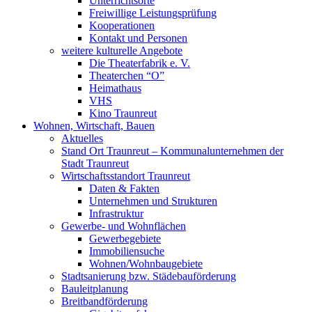
Unterrichtsorte
Freiwillige Leistungsprüfung
Kooperationen
Kontakt und Personen
weitere kulturelle Angebote
Die Theaterfabrik e. V.
Theaterchen “O”
Heimathaus
VHS
Kino Traunreut
Wohnen, Wirtschaft, Bauen
Aktuelles
Stand Ort Traunreut – Kommunalunternehmen der
Stadt Traunreut
Wirtschaftsstandort Traunreut
Daten & Fakten
Unternehmen und Strukturen
Infrastruktur
Gewerbe- und Wohnflächen
Gewerbegebiete
Immobiliensuche
Wohnen/Wohnbaugebiete
Stadtsanierung bzw. Städebauförderung
Bauleitplanung
Breitbandförderung