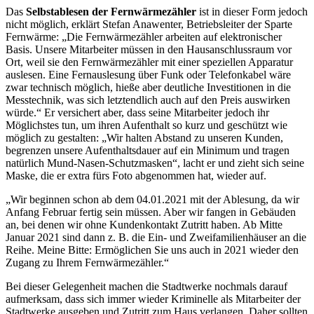
Das
Selbstablesen der Fernwärmezähler
ist in dieser Form jedoch
nicht möglich, erklärt Stefan Anawenter, Betriebsleiter der Sparte
Fernwärme: „Die Fernwärmezähler arbeiten auf elektronischer
Basis. Unsere Mitarbeiter müssen in den Hausanschlussraum vor
Ort, weil sie den Fernwärmezähler mit einer speziellen Apparatur
auslesen. Eine Fernauslesung über Funk oder Telefonkabel wäre
zwar technisch möglich, hieße aber deutliche Investitionen in die
Messtechnik, was sich letztendlich auch auf den Preis auswirken
würde.“ Er versichert aber, dass seine Mitarbeiter jedoch ihr
Möglichstes tun, um ihren Aufenthalt so kurz und geschützt wie
möglich zu gestalten: „Wir halten Abstand zu unseren Kunden,
begrenzen unsere Aufenthaltsdauer auf ein Minimum und tragen
natürlich Mund-Nasen-Schutzmasken“, lacht er und zieht sich seine
Maske, die er extra fürs Foto abgenommen hat, wieder auf.
„Wir beginnen schon ab dem 04.01.2021 mit der Ablesung, da wir
Anfang Februar fertig sein müssen. Aber wir fangen in Gebäuden
an, bei denen wir ohne Kundenkontakt Zutritt haben. Ab Mitte
Januar 2021 sind dann z. B. die Ein- und Zweifamilienhäuser an die
Reihe. Meine Bitte: Ermöglichen Sie uns auch in 2021 wieder den
Zugang zu Ihrem Fernwärmezähler.“
Bei dieser Gelegenheit machen die Stadtwerke nochmals darauf
aufmerksam, dass sich immer wieder Kriminelle als Mitarbeiter der
Stadtwerke ausgeben und Zutritt zum Haus verlangen. Daher sollten