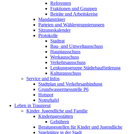
Referenten
Fraktionen und Gruppen
Beiräte und Arbeitskreise
Mandatsträger
Parteien und Wählergruppierungen
Sitzungskalender
Protokolle
Stadtrat
Bau- und Umweltausschuss
Hauptausschuss
Werkausschuss
Verkehrsausschuss
Lenkungsgruppe Städtebauförderung
Kulturausschuss
Service und Infos
Stadtplan und Verkehrsanbindung
Grundwassermessstelle P6
Hotspot
Notruftafel
Leben in Traunreut
Kinder, Jugendliche und Familie
Kindertagesstätten
Gebühren
Beratungsstellen für Kinder und Jugendliche
Spielplätze in der Stadt