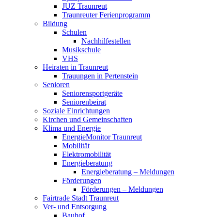
JUZ Traunreut
Traunreuter Ferienprogramm
Bildung
Schulen
Nachhilfestellen
Musikschule
VHS
Heiraten in Traunreut
Trauungen in Pertenstein
Senioren
Seniorensportgeräte
Seniorenbeirat
Soziale Einrichtungen
Kirchen und Gemeinschaften
Klima und Energie
EnergieMonitor Traunreut
Mobilität
Elektromobilität
Energieberatung
Energieberatung – Meldungen
Förderungen
Förderungen – Meldungen
Fairtrade Stadt Traunreut
Ver- und Entsorgung
Bauhof