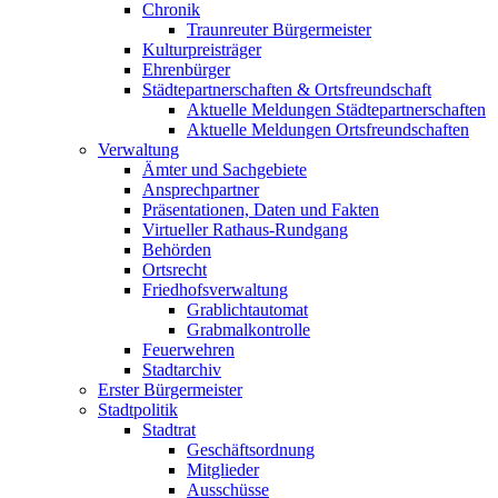
Chronik
Traunreuter Bürgermeister
Kulturpreisträger
Ehrenbürger
Städtepartnerschaften & Ortsfreundschaft
Aktuelle Meldungen Städtepartnerschaften
Aktuelle Meldungen Ortsfreundschaften
Verwaltung
Ämter und Sachgebiete
Ansprechpartner
Präsentationen, Daten und Fakten
Virtueller Rathaus-Rundgang
Behörden
Ortsrecht
Friedhofsverwaltung
Grablichtautomat
Grabmalkontrolle
Feuerwehren
Stadtarchiv
Erster Bürgermeister
Stadtpolitik
Stadtrat
Geschäftsordnung
Mitglieder
Ausschüsse