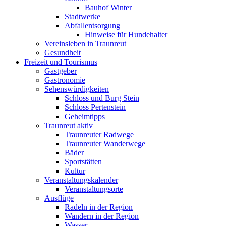
Bauhof Winter
Stadtwerke
Abfallentsorgung
Hinweise für Hundehalter
Vereinsleben in Traunreut
Gesundheit
Freizeit und Tourismus
Gastgeber
Gastronomie
Sehenswürdigkeiten
Schloss und Burg Stein
Schloss Pertenstein
Geheimtipps
Traunreut aktiv
Traunreuter Radwege
Traunreuter Wanderwege
Bäder
Sportstätten
Kultur
Veranstaltungskalender
Veranstaltungsorte
Ausflüge
Radeln in der Region
Wandern in der Region
Wasser