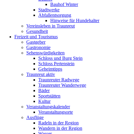
Bauhof Winter
Stadtwerke
Abfallentsorgung
Hinweise für Hundehalter
Vereinsleben in Traunreut
Gesundheit
Freizeit und Tourismus
Gastgeber
Gastronomie
Sehenswürdigkeiten
Schloss und Burg Stein
Schloss Pertenstein
Geheimtipps
Traunreut aktiv
Traunreuter Radwege
Traunreuter Wanderwege
Bäder
Sportstätten
Kultur
Veranstaltungskalender
Veranstaltungsorte
Ausflüge
Radeln in der Region
Wandern in der Region
Wasser