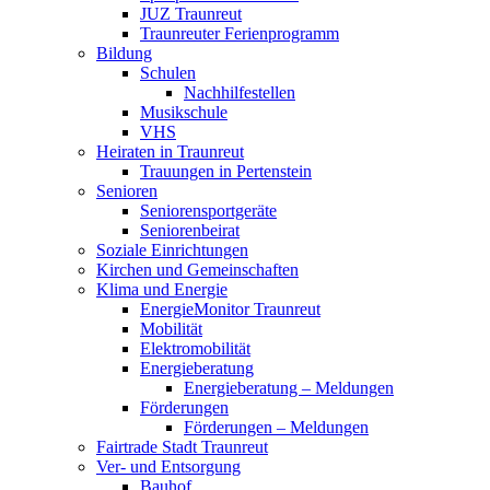
JUZ Traunreut
Traunreuter Ferienprogramm
Bildung
Schulen
Nachhilfestellen
Musikschule
VHS
Heiraten in Traunreut
Trauungen in Pertenstein
Senioren
Seniorensportgeräte
Seniorenbeirat
Soziale Einrichtungen
Kirchen und Gemeinschaften
Klima und Energie
EnergieMonitor Traunreut
Mobilität
Elektromobilität
Energieberatung
Energieberatung – Meldungen
Förderungen
Förderungen – Meldungen
Fairtrade Stadt Traunreut
Ver- und Entsorgung
Bauhof