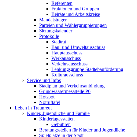
Referenten
Fraktionen und Gruppen
Beiräte und Arbeitskreise
Mandatsträger
Parteien und Wählergruppierungen
Sitzungskalender
Protokolle
Stadtrat
Bau- und Umweltausschuss
Hauptausschuss
Werkausschuss
Verkehrsausschuss
Lenkungsgruppe Städtebauförderung
Kulturausschuss
Service und Infos
Stadtplan und Verkehrsanbindung
Grundwassermessstelle P6
Hotspot
Notruftafel
Leben in Traunreut
Kinder, Jugendliche und Familie
Kindertagesstätten
Gebühren
Beratungsstellen für Kinder und Jugendliche
Spielplätze in der Stadt