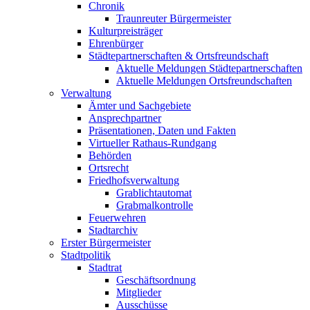
Chronik
Traunreuter Bürgermeister
Kulturpreisträger
Ehrenbürger
Städtepartnerschaften & Ortsfreundschaft
Aktuelle Meldungen Städtepartnerschaften
Aktuelle Meldungen Ortsfreundschaften
Verwaltung
Ämter und Sachgebiete
Ansprechpartner
Präsentationen, Daten und Fakten
Virtueller Rathaus-Rundgang
Behörden
Ortsrecht
Friedhofsverwaltung
Grablichtautomat
Grabmalkontrolle
Feuerwehren
Stadtarchiv
Erster Bürgermeister
Stadtpolitik
Stadtrat
Geschäftsordnung
Mitglieder
Ausschüsse