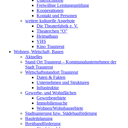
Unterrichtsorte
Freiwillige Leistungsprüfung
Kooperationen
Kontakt und Personen
weitere kulturelle Angebote
Die Theaterfabrik e. V.
Theaterchen “O”
Heimathaus
VHS
Kino Traunreut
Wohnen, Wirtschaft, Bauen
Aktuelles
Stand Ort Traunreut – Kommunalunternehmen der
Stadt Traunreut
Wirtschaftsstandort Traunreut
Daten & Fakten
Unternehmen und Strukturen
Infrastruktur
Gewerbe- und Wohnflächen
Gewerbegebiete
Immobiliensuche
Wohnen/Wohnbaugebiete
Stadtsanierung bzw. Städebauförderung
Bauleitplanung
Breitbandförderung