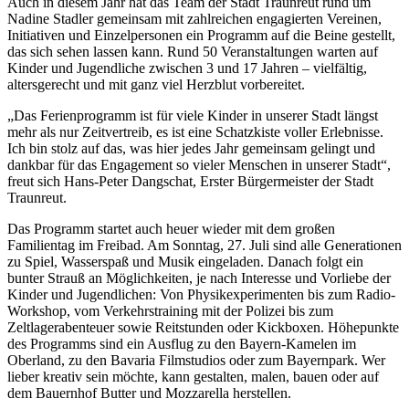
Auch in diesem Jahr hat das Team der Stadt Traunreut rund um
Nadine Stadler gemeinsam mit zahlreichen engagierten Vereinen,
Initiativen und Einzelpersonen ein Programm auf die Beine gestellt,
das sich sehen lassen kann. Rund 50 Veranstaltungen warten auf
Kinder und Jugendliche zwischen 3 und 17 Jahren – vielfältig,
altersgerecht und mit ganz viel Herzblut vorbereitet.
„Das Ferienprogramm ist für viele Kinder in unserer Stadt längst
mehr als nur Zeitvertreib, es ist eine Schatzkiste voller Erlebnisse.
Ich bin stolz auf das, was hier jedes Jahr gemeinsam gelingt und
dankbar für das Engagement so vieler Menschen in unserer Stadt“,
freut sich Hans-Peter Dangschat, Erster Bürgermeister der Stadt
Traunreut.
Das Programm startet auch heuer wieder mit dem großen
Familientag im Freibad. Am Sonntag, 27. Juli sind alle Generationen
zu Spiel, Wasserspaß und Musik eingeladen. Danach folgt ein
bunter Strauß an Möglichkeiten, je nach Interesse und Vorliebe der
Kinder und Jugendlichen: Von Physikexperimenten bis zum Radio-
Workshop, vom Verkehrstraining mit der Polizei bis zum
Zeltlagerabenteuer sowie Reitstunden oder Kickboxen. Höhepunkte
des Programms sind ein Ausflug zu den Bayern-Kamelen im
Oberland, zu den Bavaria Filmstudios oder zum Bayernpark. Wer
lieber kreativ sein möchte, kann gestalten, malen, bauen oder auf
dem Bauernhof Butter und Mozzarella herstellen.