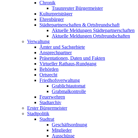
Chronik
Traunreuter Bürgermeister
Kulturpreisträger
Ehrenbürger
Städtepartnerschaften & Ortsfreundschaft
Aktuelle Meldungen Städtepartnerschaften
Aktuelle Meldungen Ortsfreundschaften
Verwaltung
Ämter und Sachgebiete
Ansprechpartner
Präsentationen, Daten und Fakten
Virtueller Rathaus-Rundgang
Behörden
Ortsrecht
Friedhofsverwaltung
Grablichtautomat
Grabmalkontrolle
Feuerwehren
Stadtarchiv
Erster Bürgermeister
Stadtpolitik
Stadtrat
Geschäftsordnung
Mitglieder
Ausschüsse