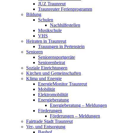
JUZ Traunreut
Traunreuter Ferienprogramm
Bildung
Schulen
Nachhilfestellen
Musikschule
VHS
Heiraten in Traunreut
Trauungen in Pertenstein
Senioren
Seniorensportgeräte
Seniorenbeirat
Soziale Einrichtungen
Kirchen und Gemeinschaften
Klima und Energie
EnergieMonitor Traunreut
Mobilität
Elektromobilität
Energieberatung
Energieberatung – Meldungen
Förderungen
Förderungen – Meldungen
Fairtrade Stadt Traunreut
Ver- und Entsorgung
Bauhof