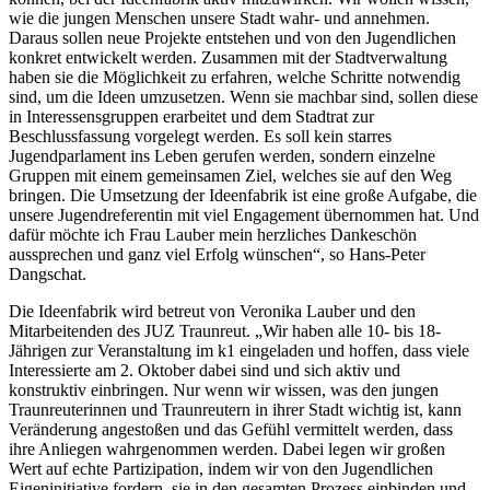
wie die jungen Menschen unsere Stadt wahr- und annehmen.
Daraus sollen neue Projekte entstehen und von den Jugendlichen
konkret entwickelt werden. Zusammen mit der Stadtverwaltung
haben sie die Möglichkeit zu erfahren, welche Schritte notwendig
sind, um die Ideen umzusetzen. Wenn sie machbar sind, sollen diese
in Interessensgruppen erarbeitet und dem Stadtrat zur
Beschlussfassung vorgelegt werden. Es soll kein starres
Jugendparlament ins Leben gerufen werden, sondern einzelne
Gruppen mit einem gemeinsamen Ziel, welches sie auf den Weg
bringen. Die Umsetzung der Ideenfabrik ist eine große Aufgabe, die
unsere Jugendreferentin mit viel Engagement übernommen hat. Und
dafür möchte ich Frau Lauber mein herzliches Dankeschön
aussprechen und ganz viel Erfolg wünschen“, so Hans-Peter
Dangschat.
Die Ideenfabrik wird betreut von Veronika Lauber und den
Mitarbeitenden des JUZ Traunreut. „Wir haben alle 10- bis 18-
Jährigen zur Veranstaltung im k1 eingeladen und hoffen, dass viele
Interessierte am 2. Oktober dabei sind und sich aktiv und
konstruktiv einbringen. Nur wenn wir wissen, was den jungen
Traunreuterinnen und Traunreutern in ihrer Stadt wichtig ist, kann
Veränderung angestoßen und das Gefühl vermittelt werden, dass
ihre Anliegen wahrgenommen werden. Dabei legen wir großen
Wert auf echte Partizipation, indem wir von den Jugendlichen
Eigeninitiative fordern, sie in den gesamten Prozess einbinden und