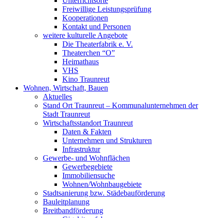
Unterrichtsorte
Freiwillige Leistungsprüfung
Kooperationen
Kontakt und Personen
weitere kulturelle Angebote
Die Theaterfabrik e. V.
Theaterchen “O”
Heimathaus
VHS
Kino Traunreut
Wohnen, Wirtschaft, Bauen
Aktuelles
Stand Ort Traunreut – Kommunalunternehmen der
Stadt Traunreut
Wirtschaftsstandort Traunreut
Daten & Fakten
Unternehmen und Strukturen
Infrastruktur
Gewerbe- und Wohnflächen
Gewerbegebiete
Immobiliensuche
Wohnen/Wohnbaugebiete
Stadtsanierung bzw. Städebauförderung
Bauleitplanung
Breitbandförderung