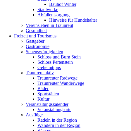
Bauhof Winter
Stadtwerke
Abfallentsorgung
Hinweise für Hundehalter
Vereinsleben in Traunreut
Gesundheit
Freizeit und Tourismus
Gastgeber
Gastronomie
Sehenswürdigkeiten
Schloss und Burg Stein
Schloss Pertenstein
Geheimtipps
Traunreut aktiv
Traunreuter Radwege
Traunreuter Wanderwege
Bäder
Sportstätten
Kultur
Veranstaltungskalender
Veranstaltungsorte
Ausflüge
Radeln in der Region
Wandern in der Region
Wasser