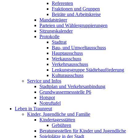
Referenten
Fraktionen und Gruppen
Beiräte und Arbeitskreise
Mandatsträger
Parteien und Wählergruppierungen
Sitzungskalender
Protokolle
Stadtrat
Bau- und Umweltausschuss
Hauptausschuss
Werkausschuss
Verkehrsausschuss
Lenkungsgruppe Städtebauförderung
Kulturausschuss
Service und Infos
Stadtplan und Verkehrsanbindung
Grundwassermessstelle P6
Hotspot
Notruftafel
Leben in Traunreut
Kinder, Jugendliche und Familie
Kindertagesstätten
Gebühren
Beratungsstellen für Kinder und Jugendliche
Spielplätze in der Stadt