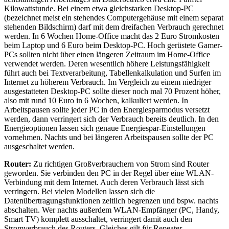
Kilowattstunde. Bei einem etwa gleichstarken Desktop-PC
(bezeichnet meist ein stehendes Computergehäuse mit einem separat
stehenden Bildschirm) darf mit dem dreifachen Verbrauch gerechnet
werden. In 6 Wochen Home-Office macht das 2 Euro Stromkosten
beim Laptop und 6 Euro beim Desktop-PC. Hoch gerüstete Gamer-
PCs sollten nicht über einen längeren Zeitraum im Home-Office
verwendet werden. Deren wesentlich höhere Leistungsfähigkeit
führt auch bei Textverarbeitung, Tabellenkalkulation und Surfen im
Internet zu höherem Verbrauch. Im Vergleich zu einem niedriger
ausgestatteten Desktop-PC sollte dieser noch mal 70 Prozent höher,
also mit rund 10 Euro in 6 Wochen, kalkuliert werden. In
Arbeitspausen sollte jeder PC in den Energiesparmodus versetzt
werden, dann verringert sich der Verbrauch bereits deutlich. In den
Energieoptionen lassen sich genaue Energiespar-Einstellungen
vornehmen. Nachts und bei längeren Arbeitspausen sollte der PC
ausgeschaltet werden.
Router:
Zu richtigen Großverbrauchern von Strom sind Router
geworden. Sie verbinden den PC in der Regel über eine WLAN-
Verbindung mit dem Internet. Auch deren Verbrauch lässt sich
verringern. Bei vielen Modellen lassen sich die
Datenübertragungsfunktionen zeitlich begrenzen und bspw. nachts
abschalten. Wer nachts außerdem WLAN-Empfänger (PC, Handy,
Smart TV) komplett ausschaltet, verringert damit auch den
Stromverbrauch des Routers. Gleiches gilt für Repeater.