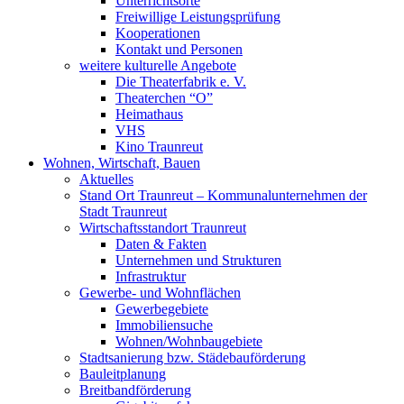
Unterrichtsorte
Freiwillige Leistungsprüfung
Kooperationen
Kontakt und Personen
weitere kulturelle Angebote
Die Theaterfabrik e. V.
Theaterchen “O”
Heimathaus
VHS
Kino Traunreut
Wohnen, Wirtschaft, Bauen
Aktuelles
Stand Ort Traunreut – Kommunalunternehmen der
Stadt Traunreut
Wirtschaftsstandort Traunreut
Daten & Fakten
Unternehmen und Strukturen
Infrastruktur
Gewerbe- und Wohnflächen
Gewerbegebiete
Immobiliensuche
Wohnen/Wohnbaugebiete
Stadtsanierung bzw. Städebauförderung
Bauleitplanung
Breitbandförderung