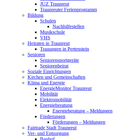
JUZ Traunreut
Traunreuter Ferienprogramm
Bildung
Schulen
Nachhilfestellen
Musikschule
VHS
Heiraten in Traunreut
Trauungen in Pertenstein
Senioren
Seniorensportgeräte
Seniorenbeirat
Soziale Einrichtungen
Kirchen und Gemeinschaften
Klima und Energie
EnergieMonitor Traunreut
Mobilität
Elektromobilität
Energieberatung
Energieberatung – Meldungen
Förderungen
Förderungen – Meldungen
Fairtrade Stadt Traunreut
Ver- und Entsorgung
Bauhof