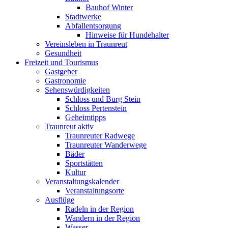
Bauhof Winter
Stadtwerke
Abfallentsorgung
Hinweise für Hundehalter
Vereinsleben in Traunreut
Gesundheit
Freizeit und Tourismus
Gastgeber
Gastronomie
Sehenswürdigkeiten
Schloss und Burg Stein
Schloss Pertenstein
Geheimtipps
Traunreut aktiv
Traunreuter Radwege
Traunreuter Wanderwege
Bäder
Sportstätten
Kultur
Veranstaltungskalender
Veranstaltungsorte
Ausflüge
Radeln in der Region
Wandern in der Region
Wasser