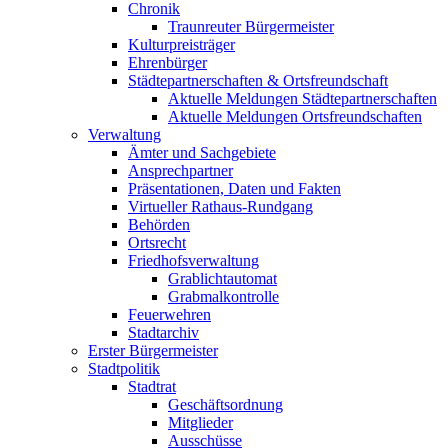
Chronik
Traunreuter Bürgermeister
Kulturpreisträger
Ehrenbürger
Städtepartnerschaften & Ortsfreundschaft
Aktuelle Meldungen Städtepartnerschaften
Aktuelle Meldungen Ortsfreundschaften
Verwaltung
Ämter und Sachgebiete
Ansprechpartner
Präsentationen, Daten und Fakten
Virtueller Rathaus-Rundgang
Behörden
Ortsrecht
Friedhofsverwaltung
Grablichtautomat
Grabmalkontrolle
Feuerwehren
Stadtarchiv
Erster Bürgermeister
Stadtpolitik
Stadtrat
Geschäftsordnung
Mitglieder
Ausschüsse