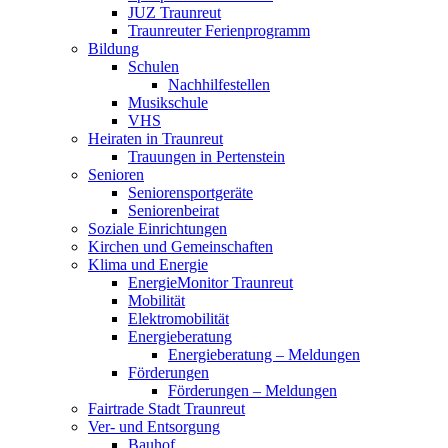
JUZ Traunreut
Traunreuter Ferienprogramm
Bildung
Schulen
Nachhilfestellen
Musikschule
VHS
Heiraten in Traunreut
Trauungen in Pertenstein
Senioren
Seniorensportgeräte
Seniorenbeirat
Soziale Einrichtungen
Kirchen und Gemeinschaften
Klima und Energie
EnergieMonitor Traunreut
Mobilität
Elektromobilität
Energieberatung
Energieberatung – Meldungen
Förderungen
Förderungen – Meldungen
Fairtrade Stadt Traunreut
Ver- und Entsorgung
Bauhof