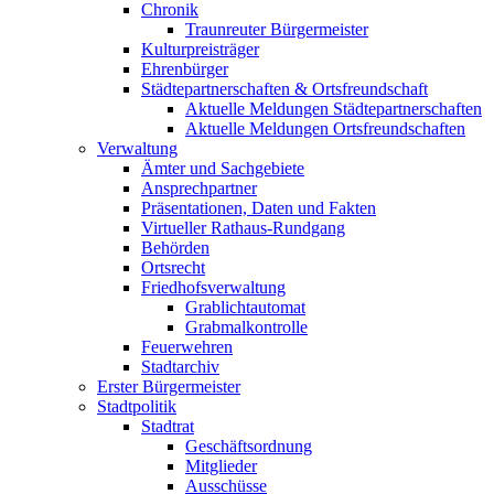
Chronik
Traunreuter Bürgermeister
Kulturpreisträger
Ehrenbürger
Städtepartnerschaften & Ortsfreundschaft
Aktuelle Meldungen Städtepartnerschaften
Aktuelle Meldungen Ortsfreundschaften
Verwaltung
Ämter und Sachgebiete
Ansprechpartner
Präsentationen, Daten und Fakten
Virtueller Rathaus-Rundgang
Behörden
Ortsrecht
Friedhofsverwaltung
Grablichtautomat
Grabmalkontrolle
Feuerwehren
Stadtarchiv
Erster Bürgermeister
Stadtpolitik
Stadtrat
Geschäftsordnung
Mitglieder
Ausschüsse