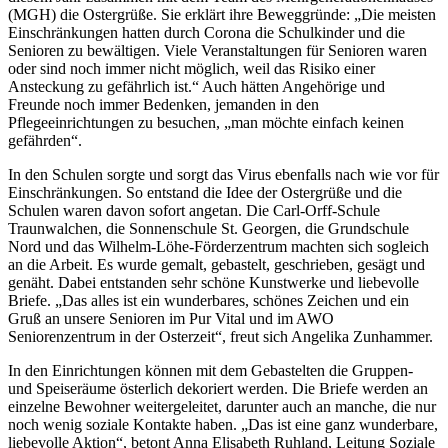
(MGH) die Ostergrüße. Sie erklärt ihre Beweggründe: „Die meisten
Einschränkungen hatten durch Corona die Schulkinder und die
Senioren zu bewältigen. Viele Veranstaltungen für Senioren waren
oder sind noch immer nicht möglich, weil das Risiko einer
Ansteckung zu gefährlich ist.“ Auch hätten Angehörige und
Freunde noch immer Bedenken, jemanden in den
Pflegeeinrichtungen zu besuchen, „man möchte einfach keinen
gefährden“.
In den Schulen sorgte und sorgt das Virus ebenfalls nach wie vor für
Einschränkungen. So entstand die Idee der Ostergrüße und die
Schulen waren davon sofort angetan. Die Carl-Orff-Schule
Traunwalchen, die Sonnenschule St. Georgen, die Grundschule
Nord und das Wilhelm-Löhe-Förderzentrum machten sich sogleich
an die Arbeit. Es wurde gemalt, gebastelt, geschrieben, gesägt und
genäht. Dabei entstanden sehr schöne Kunstwerke und liebevolle
Briefe. „Das alles ist ein wunderbares, schönes Zeichen und ein
Gruß an unsere Senioren im Pur Vital und im AWO
Seniorenzentrum in der Osterzeit“, freut sich Angelika Zunhammer.
In den Einrichtungen können mit dem Gebastelten die Gruppen-
und Speiseräume österlich dekoriert werden. Die Briefe werden an
einzelne Bewohner weitergeleitet, darunter auch an manche, die nur
noch wenig soziale Kontakte haben. „Das ist eine ganz wunderbare,
liebevolle Aktion“, betont Anna Elisabeth Ruhland, Leitung Soziale