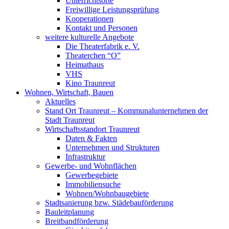
Unterrichtsorte
Freiwillige Leistungsprüfung
Kooperationen
Kontakt und Personen
weitere kulturelle Angebote
Die Theaterfabrik e. V.
Theaterchen “O”
Heimathaus
VHS
Kino Traunreut
Wohnen, Wirtschaft, Bauen
Aktuelles
Stand Ort Traunreut – Kommunalunternehmen der
Stadt Traunreut
Wirtschaftsstandort Traunreut
Daten & Fakten
Unternehmen und Strukturen
Infrastruktur
Gewerbe- und Wohnflächen
Gewerbegebiete
Immobiliensuche
Wohnen/Wohnbaugebiete
Stadtsanierung bzw. Städebauförderung
Bauleitplanung
Breitbandförderung