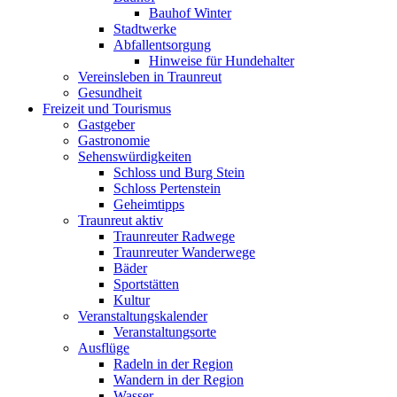
Bauhof Winter
Stadtwerke
Abfallentsorgung
Hinweise für Hundehalter
Vereinsleben in Traunreut
Gesundheit
Freizeit und Tourismus
Gastgeber
Gastronomie
Sehenswürdigkeiten
Schloss und Burg Stein
Schloss Pertenstein
Geheimtipps
Traunreut aktiv
Traunreuter Radwege
Traunreuter Wanderwege
Bäder
Sportstätten
Kultur
Veranstaltungskalender
Veranstaltungsorte
Ausflüge
Radeln in der Region
Wandern in der Region
Wasser