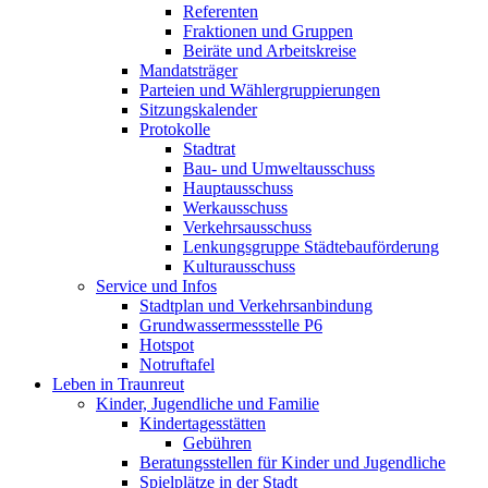
Referenten
Fraktionen und Gruppen
Beiräte und Arbeitskreise
Mandatsträger
Parteien und Wählergruppierungen
Sitzungskalender
Protokolle
Stadtrat
Bau- und Umweltausschuss
Hauptausschuss
Werkausschuss
Verkehrsausschuss
Lenkungsgruppe Städtebauförderung
Kulturausschuss
Service und Infos
Stadtplan und Verkehrsanbindung
Grundwassermessstelle P6
Hotspot
Notruftafel
Leben in Traunreut
Kinder, Jugendliche und Familie
Kindertagesstätten
Gebühren
Beratungsstellen für Kinder und Jugendliche
Spielplätze in der Stadt