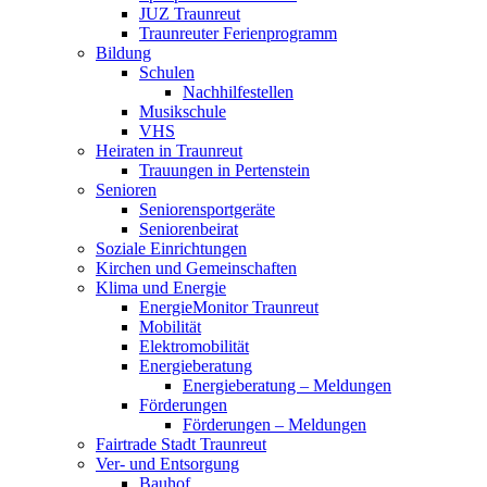
JUZ Traunreut
Traunreuter Ferienprogramm
Bildung
Schulen
Nachhilfestellen
Musikschule
VHS
Heiraten in Traunreut
Trauungen in Pertenstein
Senioren
Seniorensportgeräte
Seniorenbeirat
Soziale Einrichtungen
Kirchen und Gemeinschaften
Klima und Energie
EnergieMonitor Traunreut
Mobilität
Elektromobilität
Energieberatung
Energieberatung – Meldungen
Förderungen
Förderungen – Meldungen
Fairtrade Stadt Traunreut
Ver- und Entsorgung
Bauhof