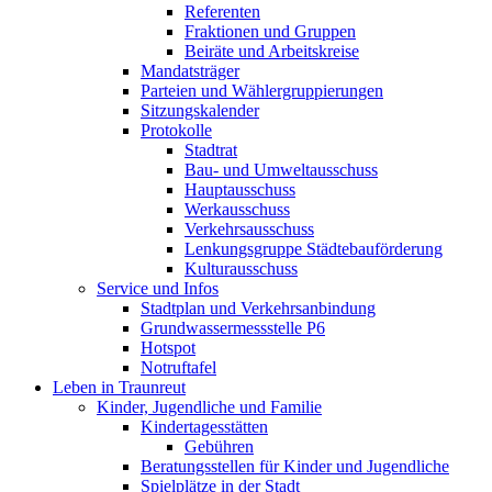
Referenten
Fraktionen und Gruppen
Beiräte und Arbeitskreise
Mandatsträger
Parteien und Wählergruppierungen
Sitzungskalender
Protokolle
Stadtrat
Bau- und Umweltausschuss
Hauptausschuss
Werkausschuss
Verkehrsausschuss
Lenkungsgruppe Städtebauförderung
Kulturausschuss
Service und Infos
Stadtplan und Verkehrsanbindung
Grundwassermessstelle P6
Hotspot
Notruftafel
Leben in Traunreut
Kinder, Jugendliche und Familie
Kindertagesstätten
Gebühren
Beratungsstellen für Kinder und Jugendliche
Spielplätze in der Stadt