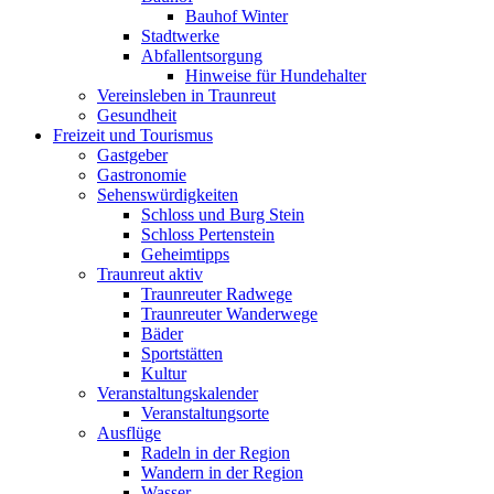
Bauhof Winter
Stadtwerke
Abfallentsorgung
Hinweise für Hundehalter
Vereinsleben in Traunreut
Gesundheit
Freizeit und Tourismus
Gastgeber
Gastronomie
Sehenswürdigkeiten
Schloss und Burg Stein
Schloss Pertenstein
Geheimtipps
Traunreut aktiv
Traunreuter Radwege
Traunreuter Wanderwege
Bäder
Sportstätten
Kultur
Veranstaltungskalender
Veranstaltungsorte
Ausflüge
Radeln in der Region
Wandern in der Region
Wasser