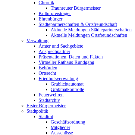
Chronik
Traunreuter Bürgermeister
Kulturpreisträger
Ehrenbürger
Städtepartnerschaften & Ortsfreundschaft
Aktuelle Meldungen Städtepartnerschaften
Aktuelle Meldungen Ortsfreundschaften
Verwaltung
Ämter und Sachgebiete
Ansprechpartner
Präsentationen, Daten und Fakten
Virtueller Rathaus-Rundgang
Behörden
Ortsrecht
Friedhofsverwaltung
Grablichtautomat
Grabmalkontrolle
Feuerwehren
Stadtarchiv
Erster Bürgermeister
Stadtpolitik
Stadtrat
Geschäftsordnung
Mitglieder
Ausschüsse