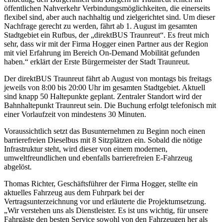
öffentlichen Nahverkehr Verbindungsmöglichkeiten, die einerseits
flexibel sind, aber auch nachhaltig und zielgerichtet sind. Um dieser
Nachfrage gerecht zu werden, fährt ab 1. August im gesamten
Stadtgebiet ein Rufbus, der „direktBUS Traunreut“. Es freut mich
sehr, dass wir mit der Firma Hogger einen Partner aus der Region
mit viel Erfahrung im Bereich On-Demand Mobilität gefunden
haben.“ erklärt der Erste Bürgermeister der Stadt Traunreut.
Der direktBUS Traunreut fährt ab August von montags bis freitags
jeweils von 8:00 bis 20:00 Uhr im gesamten Stadtgebiet. Aktuell
sind knapp 50 Haltepunkte geplant. Zentraler Standort wird der
Bahnhaltepunkt Traunreut sein. Die Buchung erfolgt telefonisch mit
einer Vorlaufzeit von mindestens 30 Minuten.
Voraussichtlich setzt das Busunternehmen zu Beginn noch einen
barrierefreien Dieselbus mit 8 Sitzplätzen ein. Sobald die nötige
Infrastruktur steht, wird dieser von einem modernen,
umweltfreundlichen und ebenfalls barrierefreien E-Fahrzeug
abgelöst.
Thomas Richter, Geschäftsführer der Firma Hogger, stellte ein
aktuelles Fahrzeug aus dem Fuhrpark bei der
Vertragsunterzeichnung vor und erläuterte die Projektumsetzung.
„Wir verstehen uns als Dienstleister. Es ist uns wichtig, für unsere
Fahrgäste den besten Service sowohl von den Fahrzeugen her als