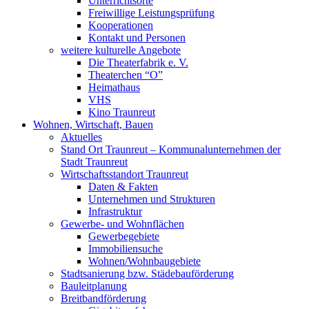
Unterrichtsorte
Freiwillige Leistungsprüfung
Kooperationen
Kontakt und Personen
weitere kulturelle Angebote
Die Theaterfabrik e. V.
Theaterchen “O”
Heimathaus
VHS
Kino Traunreut
Wohnen, Wirtschaft, Bauen
Aktuelles
Stand Ort Traunreut – Kommunalunternehmen der
Stadt Traunreut
Wirtschaftsstandort Traunreut
Daten & Fakten
Unternehmen und Strukturen
Infrastruktur
Gewerbe- und Wohnflächen
Gewerbegebiete
Immobiliensuche
Wohnen/Wohnbaugebiete
Stadtsanierung bzw. Städebauförderung
Bauleitplanung
Breitbandförderung