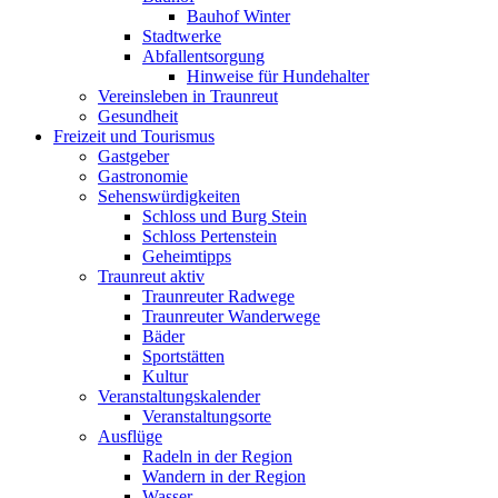
Bauhof Winter
Stadtwerke
Abfallentsorgung
Hinweise für Hundehalter
Vereinsleben in Traunreut
Gesundheit
Freizeit und Tourismus
Gastgeber
Gastronomie
Sehenswürdigkeiten
Schloss und Burg Stein
Schloss Pertenstein
Geheimtipps
Traunreut aktiv
Traunreuter Radwege
Traunreuter Wanderwege
Bäder
Sportstätten
Kultur
Veranstaltungskalender
Veranstaltungsorte
Ausflüge
Radeln in der Region
Wandern in der Region
Wasser