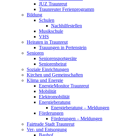
JUZ Traunreut
Traunreuter Ferienprogramm
Bildung
Schulen
Nachhilfestellen
Musikschule
VHS
Heiraten in Traunreut
Trauungen in Pertenstein
Senioren
Seniorensportgeräte
Seniorenbeirat
Soziale Einrichtungen
Kirchen und Gemeinschaften
Klima und Energie
EnergieMonitor Traunreut
Mobilität
Elektromobilität
Energieberatung
Energieberatung – Meldungen
Förderungen
Förderungen – Meldungen
Fairtrade Stadt Traunreut
Ver- und Entsorgung
Bauhof