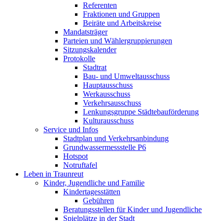
Referenten
Fraktionen und Gruppen
Beiräte und Arbeitskreise
Mandatsträger
Parteien und Wählergruppierungen
Sitzungskalender
Protokolle
Stadtrat
Bau- und Umweltausschuss
Hauptausschuss
Werkausschuss
Verkehrsausschuss
Lenkungsgruppe Städtebauförderung
Kulturausschuss
Service und Infos
Stadtplan und Verkehrsanbindung
Grundwassermessstelle P6
Hotspot
Notruftafel
Leben in Traunreut
Kinder, Jugendliche und Familie
Kindertagesstätten
Gebühren
Beratungsstellen für Kinder und Jugendliche
Spielplätze in der Stadt