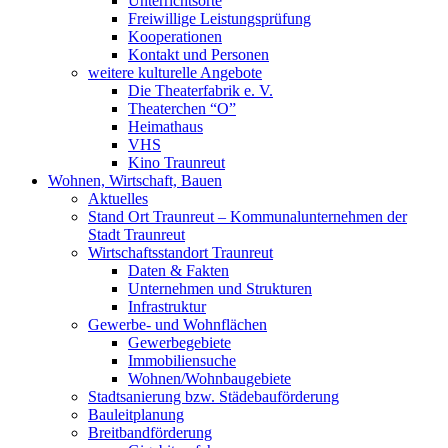
Unterrichtsorte
Freiwillige Leistungsprüfung
Kooperationen
Kontakt und Personen
weitere kulturelle Angebote
Die Theaterfabrik e. V.
Theaterchen “O”
Heimathaus
VHS
Kino Traunreut
Wohnen, Wirtschaft, Bauen
Aktuelles
Stand Ort Traunreut – Kommunalunternehmen der
Stadt Traunreut
Wirtschaftsstandort Traunreut
Daten & Fakten
Unternehmen und Strukturen
Infrastruktur
Gewerbe- und Wohnflächen
Gewerbegebiete
Immobiliensuche
Wohnen/Wohnbaugebiete
Stadtsanierung bzw. Städebauförderung
Bauleitplanung
Breitbandförderung