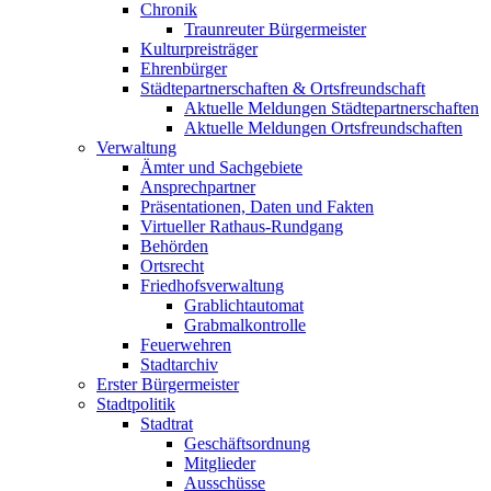
Chronik
Traunreuter Bürgermeister
Kulturpreisträger
Ehrenbürger
Städtepartnerschaften & Ortsfreundschaft
Aktuelle Meldungen Städtepartnerschaften
Aktuelle Meldungen Ortsfreundschaften
Verwaltung
Ämter und Sachgebiete
Ansprechpartner
Präsentationen, Daten und Fakten
Virtueller Rathaus-Rundgang
Behörden
Ortsrecht
Friedhofsverwaltung
Grablichtautomat
Grabmalkontrolle
Feuerwehren
Stadtarchiv
Erster Bürgermeister
Stadtpolitik
Stadtrat
Geschäftsordnung
Mitglieder
Ausschüsse