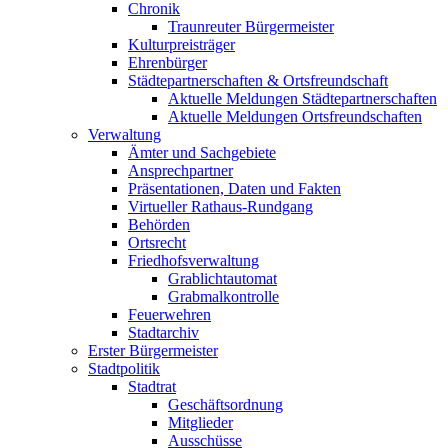
Chronik
Traunreuter Bürgermeister
Kulturpreisträger
Ehrenbürger
Städtepartnerschaften & Ortsfreundschaft
Aktuelle Meldungen Städtepartnerschaften
Aktuelle Meldungen Ortsfreundschaften
Verwaltung
Ämter und Sachgebiete
Ansprechpartner
Präsentationen, Daten und Fakten
Virtueller Rathaus-Rundgang
Behörden
Ortsrecht
Friedhofsverwaltung
Grablichtautomat
Grabmalkontrolle
Feuerwehren
Stadtarchiv
Erster Bürgermeister
Stadtpolitik
Stadtrat
Geschäftsordnung
Mitglieder
Ausschüsse