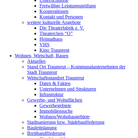
Unterrichtsorte
Freiwillige Leistungsprüfung
Kooperationen
Kontakt und Personen
weitere kulturelle Angebote
Die Theaterfabrik e. V.
Theaterchen “O”
Heimathaus
VHS
Kino Traunreut
Wohnen, Wirtschaft, Bauen
Aktuelles
Stand Ort Traunreut – Kommunalunternehmen der
Stadt Traunreut
Wirtschaftsstandort Traunreut
Daten & Fakten
Unternehmen und Strukturen
Infrastruktur
Gewerbe- und Wohnflächen
Gewerbegebiete
Immobiliensuche
Wohnen/Wohnbaugebiete
Stadtsanierung bzw. Städebauförderung
Bauleitplanung
Breitbandförderung