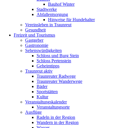
Bauhof Winter
Stadtwerke
Abfallentsorgung
Hinweise für Hundehalter
Vereinsleben in Traunreut
Gesundheit
Freizeit und Tourismus
Gastgeber
Gastronomie
Sehenswürdigkeiten
Schloss und Burg Stein
Schloss Pertenstein
Geheimtipps
Traunreut aktiv
Traunreuter Radwege
Traunreuter Wanderwege
Bäder
Sportstätten
Kultur
Veranstaltungskalender
Veranstaltungsorte
Ausflüge
Radeln in der Region
Wandern in der Region
Wasser