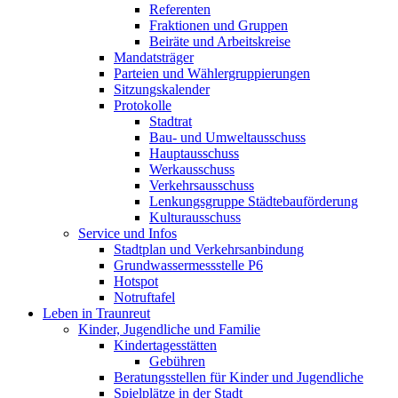
Referenten
Fraktionen und Gruppen
Beiräte und Arbeitskreise
Mandatsträger
Parteien und Wählergruppierungen
Sitzungskalender
Protokolle
Stadtrat
Bau- und Umweltausschuss
Hauptausschuss
Werkausschuss
Verkehrsausschuss
Lenkungsgruppe Städtebauförderung
Kulturausschuss
Service und Infos
Stadtplan und Verkehrsanbindung
Grundwassermessstelle P6
Hotspot
Notruftafel
Leben in Traunreut
Kinder, Jugendliche und Familie
Kindertagesstätten
Gebühren
Beratungsstellen für Kinder und Jugendliche
Spielplätze in der Stadt