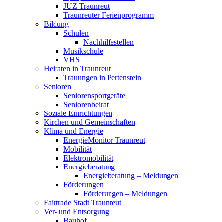
JUZ Traunreut
Traunreuter Ferienprogramm
Bildung
Schulen
Nachhilfestellen
Musikschule
VHS
Heiraten in Traunreut
Trauungen in Pertenstein
Senioren
Seniorensportgeräte
Seniorenbeirat
Soziale Einrichtungen
Kirchen und Gemeinschaften
Klima und Energie
EnergieMonitor Traunreut
Mobilität
Elektromobilität
Energieberatung
Energieberatung – Meldungen
Förderungen
Förderungen – Meldungen
Fairtrade Stadt Traunreut
Ver- und Entsorgung
Bauhof