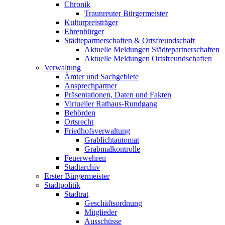
Chronik
Traunreuter Bürgermeister
Kulturpreisträger
Ehrenbürger
Städtepartnerschaften & Ortsfreundschaft
Aktuelle Meldungen Städtepartnerschaften
Aktuelle Meldungen Ortsfreundschaften
Verwaltung
Ämter und Sachgebiete
Ansprechpartner
Präsentationen, Daten und Fakten
Virtueller Rathaus-Rundgang
Behörden
Ortsrecht
Friedhofsverwaltung
Grablichtautomat
Grabmalkontrolle
Feuerwehren
Stadtarchiv
Erster Bürgermeister
Stadtpolitik
Stadtrat
Geschäftsordnung
Mitglieder
Ausschüsse