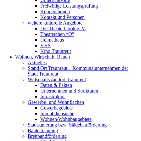
Unterrichtsorte
Freiwillige Leistungsprüfung
Kooperationen
Kontakt und Personen
weitere kulturelle Angebote
Die Theaterfabrik e. V.
Theaterchen “O”
Heimathaus
VHS
Kino Traunreut
Wohnen, Wirtschaft, Bauen
Aktuelles
Stand Ort Traunreut – Kommunalunternehmen der
Stadt Traunreut
Wirtschaftsstandort Traunreut
Daten & Fakten
Unternehmen und Strukturen
Infrastruktur
Gewerbe- und Wohnflächen
Gewerbegebiete
Immobiliensuche
Wohnen/Wohnbaugebiete
Stadtsanierung bzw. Städebauförderung
Bauleitplanung
Breitbandförderung