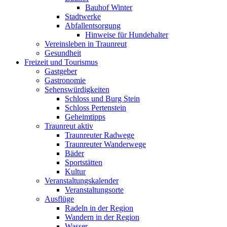
Bauhof Winter
Stadtwerke
Abfallentsorgung
Hinweise für Hundehalter
Vereinsleben in Traunreut
Gesundheit
Freizeit und Tourismus
Gastgeber
Gastronomie
Sehenswürdigkeiten
Schloss und Burg Stein
Schloss Pertenstein
Geheimtipps
Traunreut aktiv
Traunreuter Radwege
Traunreuter Wanderwege
Bäder
Sportstätten
Kultur
Veranstaltungskalender
Veranstaltungsorte
Ausflüge
Radeln in der Region
Wandern in der Region
Wasser