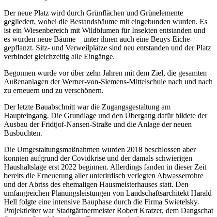
Der neue Platz wird durch Grünflächen und Grünelemente
gegliedert, wobei die Bestandsbäume mit eingebunden wurden. Es
ist ein Wiesenbereich mit Wildblumen für Insekten entstanden und
es wurden neue Bäume – unter ihnen auch eine Beuys-Eiche-
gepflanzt. Sitz- und Verweilplätze sind neu entstanden und der Platz
verbindet gleichzeitig alle Eingänge.
Begonnen wurde vor über zehn Jahren mit dem Ziel, die gesamten
Außenanlagen der Werner-von-Siemens-Mittelschule nach und nach
zu erneuern und zu verschönern.
Der letzte Bauabschnitt war die Zugangsgestaltung am
Haupteingang. Die Grundlage und den Übergang dafür bildete der
Ausbau der Fridtjof-Nansen-Straße und die Anlage der neuen
Busbuchten.
Die Umgestaltungsmaßnahmen wurden 2018 beschlossen aber
konnten aufgrund der Covidkrise und der damals schwierigen
Haushaltslage erst 2022 beginnen. Allerdings fanden in dieser Zeit
bereits die Erneuerung aller unterirdisch verlegten Abwasserrohre
und der Abriss des ehemaligen Hausmeisterhauses statt. Den
umfangreichen Planungsleistungen von Landschaftsarchitekt Harald
Hell folgte eine intensive Bauphase durch die Firma Swietelsky.
Projektleiter war Stadtgärtnermeister Robert Kratzer, dem Dangschat