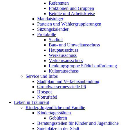
Referenten
Fraktionen und Gruppen
Beiräte und Arbeitskreise
Mandatsträger
Parteien und Wählergruppierungen
Sitzungskalender
Protokolle
Stadtrat
Bau- und Umweltausschuss
Hauptausschuss
Werkausschuss
Verkehrsausschuss
Lenkungsgruppe Städtebauförderung
Kulturausschuss
Service und Infos
Stadtplan und Verkehrsanbindung
Grundwassermessstelle P6
Hotspot
Notruftafel
Leben in Traunreut
Kinder, Jugendliche und Familie
Kindertagesstätten
Gebühren
Beratungsstellen für Kinder und Jugendliche
Spielplätze in der Stadt