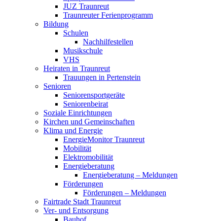
JUZ Traunreut
Traunreuter Ferienprogramm
Bildung
Schulen
Nachhilfestellen
Musikschule
VHS
Heiraten in Traunreut
Trauungen in Pertenstein
Senioren
Seniorensportgeräte
Seniorenbeirat
Soziale Einrichtungen
Kirchen und Gemeinschaften
Klima und Energie
EnergieMonitor Traunreut
Mobilität
Elektromobilität
Energieberatung
Energieberatung – Meldungen
Förderungen
Förderungen – Meldungen
Fairtrade Stadt Traunreut
Ver- und Entsorgung
Bauhof