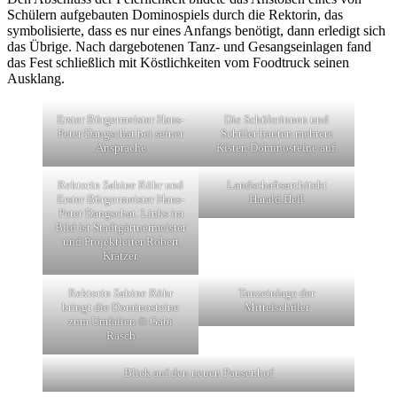
Schülern aufgebauten Dominospiels durch die Rektorin, das
symbolisierte, dass es nur eines Anfangs benötigt, dann erledigt sich
das Übrige. Nach dargebotenen Tanz- und Gesangseinlagen fand
das Fest schließlich mit Köstlichkeiten vom Foodtruck seinen
Ausklang.
Erster Bürgermeister Hans-
Die Schülerinnen und
Peter Dangschat bei seiner
Schüler bauten mehrere
Ansprache
Kisten Dominosteine auf.
Rektorin Sabine Röhr und
Landschaftsarchitekt
Erster Bürgermeister Hans-
Harald Hell
Peter Dangschat. Links im
Bild ist Stadtgärtnermeister
und Projektleiter Robert
Kratzer.
Rektorin Sabine Röhr
Tanzeinlage der
bringt die Dominosteine
Mittelschüler
zum Umfallen © Gabi
Rasch
Blick auf den neuen Pausenhof