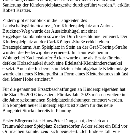
Sanierung der Kinderspielplatzgeräte durchgeführt werden.“, erklärt
Robert Kratzer.
Zudem gibt er Einblick in die Tätigkeiten des
Landschaftsgärtnerteams: „Am Kinderspielplatz am Anton-
Bruckner-Weg wurde der Aussichtshügel mit einer
Hügelspielkombination sowie der Durchkriechtunnel erneuert. Der
Kinderspielplatz an der Carl-Köttgen-Straße erhielt einen
Ersatzspielturm. Am Spielplatz in Stein an der Graf-Törring-Straße
wurden die Federwipptiere erneuert. In Traunwalchen im
Wohngebiet Zachersdorfer Äcker wurde eine als Ersatz für eine
defekte Holzschaukel durch eine Edelstahl-Kleinkinderschaukel
ersetzt. Auch die für bereits im letzten Jahr abgebaute Kletteranlage
wurde ein neues Klettergerüst in Form eines Kletterbaumes mit fast
drei Meter Höhe errichtet.“
Für die genannten Ersatzbeschaffungen an Kinderspielgeräten hat
die Stadt 36.200 € investiert. Für das Jahr 2023 müssen weitere in
die Jahre gekommenen Spielplatzeinrichtungen erneuert werden.
Ein komplett neuer Kinderspielplatz ist zudem für das neue
Baugebiet Stocket bereits in Planung.
Erster Bürgermeister Hans-Peter Dangschat, der sich am
Traunwalchener Spielplatz Zachersdorfer Äcker selbst ein Bild vor
Ort machen konnte, zeigt sich begeistert: „Ich finde es toll, wie