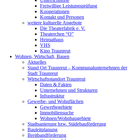
Unterrichtsorte
Freiwillige Leistungsprüfung
Kooperationen
Kontakt und Personen
weitere kulturelle Angebote
Die Theaterfabrik e. V.
Theaterchen “O”
Heimathaus
VHS
Kino Traunreut
Wohnen, Wirtschaft, Bauen
Aktuelles
Stand Ort Traunreut – Kommunalunternehmen der
Stadt Traunreut
Wirtschaftsstandort Traunreut
Daten & Fakten
Unternehmen und Strukturen
Infrastruktur
Gewerbe- und Wohnflächen
Gewerbegebiete
Immobiliensuche
Wohnen/Wohnbaugebiete
Stadtsanierung bzw. Städebauförderung
Bauleitplanung
Breitbandförderung