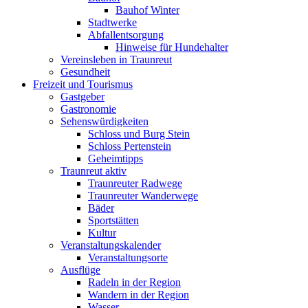
Bauhof Winter
Stadtwerke
Abfallentsorgung
Hinweise für Hundehalter
Vereinsleben in Traunreut
Gesundheit
Freizeit und Tourismus
Gastgeber
Gastronomie
Sehenswürdigkeiten
Schloss und Burg Stein
Schloss Pertenstein
Geheimtipps
Traunreut aktiv
Traunreuter Radwege
Traunreuter Wanderwege
Bäder
Sportstätten
Kultur
Veranstaltungskalender
Veranstaltungsorte
Ausflüge
Radeln in der Region
Wandern in der Region
Wasser