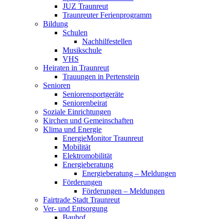
JUZ Traunreut
Traunreuter Ferienprogramm
Bildung
Schulen
Nachhilfestellen
Musikschule
VHS
Heiraten in Traunreut
Trauungen in Pertenstein
Senioren
Seniorensportgeräte
Seniorenbeirat
Soziale Einrichtungen
Kirchen und Gemeinschaften
Klima und Energie
EnergieMonitor Traunreut
Mobilität
Elektromobilität
Energieberatung
Energieberatung – Meldungen
Förderungen
Förderungen – Meldungen
Fairtrade Stadt Traunreut
Ver- und Entsorgung
Bauhof