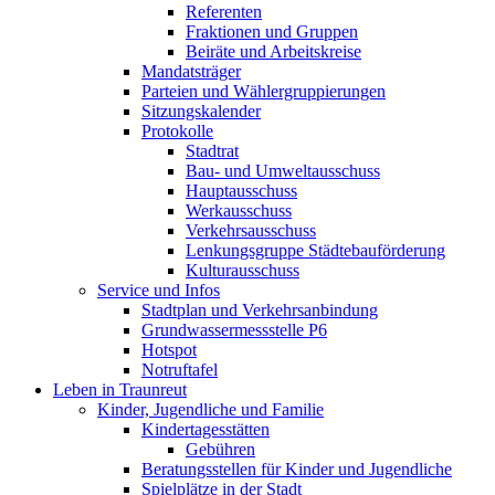
Referenten
Fraktionen und Gruppen
Beiräte und Arbeitskreise
Mandatsträger
Parteien und Wählergruppierungen
Sitzungskalender
Protokolle
Stadtrat
Bau- und Umweltausschuss
Hauptausschuss
Werkausschuss
Verkehrsausschuss
Lenkungsgruppe Städtebauförderung
Kulturausschuss
Service und Infos
Stadtplan und Verkehrsanbindung
Grundwassermessstelle P6
Hotspot
Notruftafel
Leben in Traunreut
Kinder, Jugendliche und Familie
Kindertagesstätten
Gebühren
Beratungsstellen für Kinder und Jugendliche
Spielplätze in der Stadt