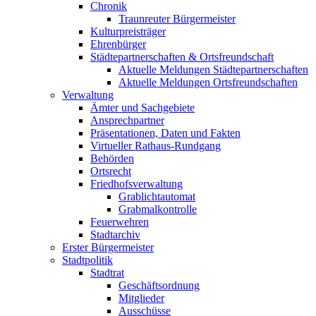
Chronik
Traunreuter Bürgermeister
Kulturpreisträger
Ehrenbürger
Städtepartnerschaften & Ortsfreundschaft
Aktuelle Meldungen Städtepartnerschaften
Aktuelle Meldungen Ortsfreundschaften
Verwaltung
Ämter und Sachgebiete
Ansprechpartner
Präsentationen, Daten und Fakten
Virtueller Rathaus-Rundgang
Behörden
Ortsrecht
Friedhofsverwaltung
Grablichtautomat
Grabmalkontrolle
Feuerwehren
Stadtarchiv
Erster Bürgermeister
Stadtpolitik
Stadtrat
Geschäftsordnung
Mitglieder
Ausschüsse