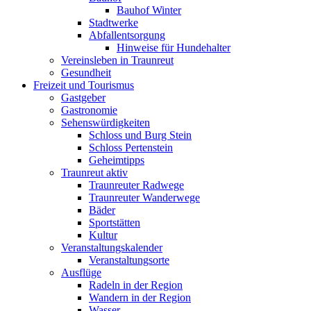
Bauhof Winter
Stadtwerke
Abfallentsorgung
Hinweise für Hundehalter
Vereinsleben in Traunreut
Gesundheit
Freizeit und Tourismus
Gastgeber
Gastronomie
Sehenswürdigkeiten
Schloss und Burg Stein
Schloss Pertenstein
Geheimtipps
Traunreut aktiv
Traunreuter Radwege
Traunreuter Wanderwege
Bäder
Sportstätten
Kultur
Veranstaltungskalender
Veranstaltungsorte
Ausflüge
Radeln in der Region
Wandern in der Region
Wasser