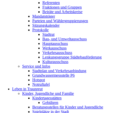
Referenten
Fraktionen und Gruppen
Beiräte und Arbeitskreise
Mandatsträger
Parteien und Wählergruppierungen
Sitzungskalender
Protokolle
Stadtrat
Bau- und Umweltausschuss
Hauptausschuss
Werkausschuss
Verkehrsausschuss
Lenkungsgruppe Städtebauförderung
Kulturausschuss
Service und Infos
Stadtplan und Verkehrsanbindung
Grundwassermessstelle P6
Hotspot
Notruftafel
Leben in Traunreut
Kinder, Jugendliche und Familie
Kindertagesstätten
Gebühren
Beratungsstellen für Kinder und Jugendliche
Spielplätze in der Stadt