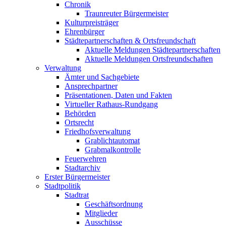
Chronik
Traunreuter Bürgermeister
Kulturpreisträger
Ehrenbürger
Städtepartnerschaften & Ortsfreundschaft
Aktuelle Meldungen Städtepartnerschaften
Aktuelle Meldungen Ortsfreundschaften
Verwaltung
Ämter und Sachgebiete
Ansprechpartner
Präsentationen, Daten und Fakten
Virtueller Rathaus-Rundgang
Behörden
Ortsrecht
Friedhofsverwaltung
Grablichtautomat
Grabmalkontrolle
Feuerwehren
Stadtarchiv
Erster Bürgermeister
Stadtpolitik
Stadtrat
Geschäftsordnung
Mitglieder
Ausschüsse