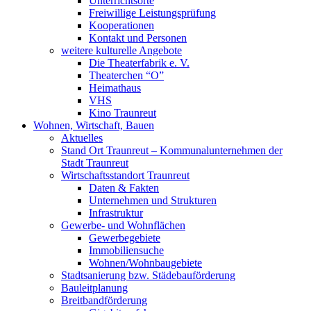
Unterrichtsorte
Freiwillige Leistungsprüfung
Kooperationen
Kontakt und Personen
weitere kulturelle Angebote
Die Theaterfabrik e. V.
Theaterchen “O”
Heimathaus
VHS
Kino Traunreut
Wohnen, Wirtschaft, Bauen
Aktuelles
Stand Ort Traunreut – Kommunalunternehmen der
Stadt Traunreut
Wirtschaftsstandort Traunreut
Daten & Fakten
Unternehmen und Strukturen
Infrastruktur
Gewerbe- und Wohnflächen
Gewerbegebiete
Immobiliensuche
Wohnen/Wohnbaugebiete
Stadtsanierung bzw. Städebauförderung
Bauleitplanung
Breitbandförderung