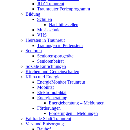
JUZ Traunreut
Traunreuter Ferienprogramm
Bildung
Schulen
Nachhilfestellen
Musikschule
VHS
Heiraten in Traunreut
Trauungen in Pertenstein
Senioren
Seniorensportgeräte
Seniorenbeirat
Soziale Einrichtungen
Kirchen und Gemeinschaften
Klima und Energie
EnergieMonitor Traunreut
Mobilität
Elektromobilität
Energieberatung
Energieberatung – Meldungen
Förderungen
Förderungen – Meldungen
Fairtrade Stadt Traunreut
Ver- und Entsorgung
Bauhof