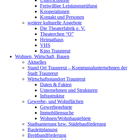
Unterrichtsorte
Freiwillige Leistungsprüfung
Kooperationen
Kontakt und Personen
weitere kulturelle Angebote
Die Theaterfabrik e. V.
Theaterchen “O”
Heimathaus
VHS
Kino Traunreut
Wohnen, Wirtschaft, Bauen
Aktuelles
Stand Ort Traunreut – Kommunalunternehmen der
Stadt Traunreut
Wirtschaftsstandort Traunreut
Daten & Fakten
Unternehmen und Strukturen
Infrastruktur
Gewerbe- und Wohnflächen
Gewerbegebiete
Immobiliensuche
Wohnen/Wohnbaugebiete
Stadtsanierung bzw. Städebauförderung
Bauleitplanung
Breitbandförderung