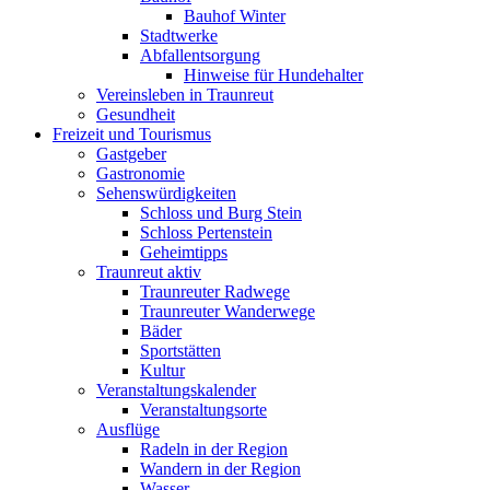
Bauhof Winter
Stadtwerke
Abfallentsorgung
Hinweise für Hundehalter
Vereinsleben in Traunreut
Gesundheit
Freizeit und Tourismus
Gastgeber
Gastronomie
Sehenswürdigkeiten
Schloss und Burg Stein
Schloss Pertenstein
Geheimtipps
Traunreut aktiv
Traunreuter Radwege
Traunreuter Wanderwege
Bäder
Sportstätten
Kultur
Veranstaltungskalender
Veranstaltungsorte
Ausflüge
Radeln in der Region
Wandern in der Region
Wasser