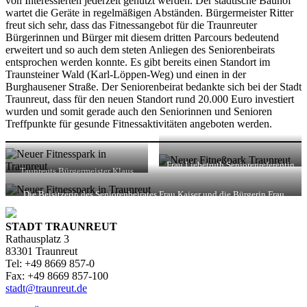
von Interessierten jederzeit genutzt werden. Der städtische Bauhof
wartet die Geräte in regelmäßigen Abständen. Bürgermeister Ritter
freut sich sehr, dass das Fitnessangebot für die Traunreuter
Bürgerinnen und Bürger mit diesem dritten Parcours bedeutend
erweitert und so auch dem steten Anliegen des Seniorenbeirats
entsprochen werden konnte. Es gibt bereits einen Standort im
Traunsteiner Wald (Karl-Löppen-Weg) und einen in der
Burghausener Straße. Der Seniorenbeirat bedankte sich bei der Stadt
Traunreut, dass für den neuen Standort rund 20.000 Euro investiert
wurden und somit gerade auch den Seniorinnen und Senioren
Treffpunkte für gesunde Fitnessaktivitäten angeboten werden.
Frau Liebetruth Seniorenreferentin
Taunreuts Bürgermeister Klaus
des Seniorenbeirates und der
Ritter und der Vorsitzende des
Bürger Herr Freymayer führen den
Seniorenbeirates stellen den neuen
Die Beisitzerin des Seniorenbeirates Frau Kaiser und die Bürgerin Frau
Double-Crosstrainer vor.
Fitnessgerätepark vor.
Freymayer testen den Double-Crosstrainer.
STADT TRAUNREUT
Rathausplatz 3
83301 Traunreut
Tel: +49 8669 857-0
Fax: +49 8669 857-100
stadt@traunreut.de