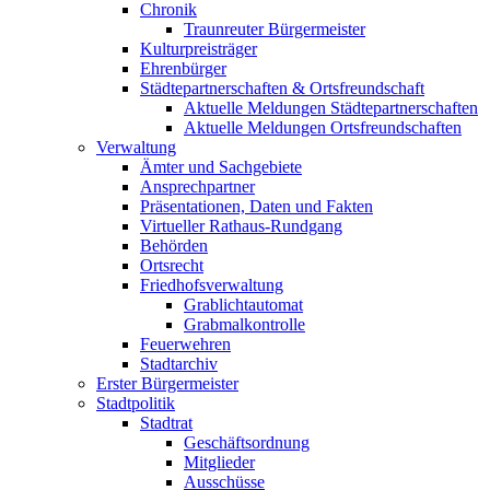
Chronik
Traunreuter Bürgermeister
Kulturpreisträger
Ehrenbürger
Städtepartnerschaften & Ortsfreundschaft
Aktuelle Meldungen Städtepartnerschaften
Aktuelle Meldungen Ortsfreundschaften
Verwaltung
Ämter und Sachgebiete
Ansprechpartner
Präsentationen, Daten und Fakten
Virtueller Rathaus-Rundgang
Behörden
Ortsrecht
Friedhofsverwaltung
Grablichtautomat
Grabmalkontrolle
Feuerwehren
Stadtarchiv
Erster Bürgermeister
Stadtpolitik
Stadtrat
Geschäftsordnung
Mitglieder
Ausschüsse