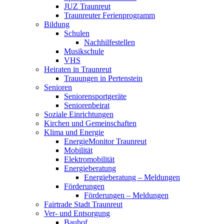
JUZ Traunreut
Traunreuter Ferienprogramm
Bildung
Schulen
Nachhilfestellen
Musikschule
VHS
Heiraten in Traunreut
Trauungen in Pertenstein
Senioren
Seniorensportgeräte
Seniorenbeirat
Soziale Einrichtungen
Kirchen und Gemeinschaften
Klima und Energie
EnergieMonitor Traunreut
Mobilität
Elektromobilität
Energieberatung
Energieberatung – Meldungen
Förderungen
Förderungen – Meldungen
Fairtrade Stadt Traunreut
Ver- und Entsorgung
Bauhof