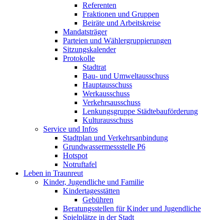
Referenten
Fraktionen und Gruppen
Beiräte und Arbeitskreise
Mandatsträger
Parteien und Wählergruppierungen
Sitzungskalender
Protokolle
Stadtrat
Bau- und Umweltausschuss
Hauptausschuss
Werkausschuss
Verkehrsausschuss
Lenkungsgruppe Städtebauförderung
Kulturausschuss
Service und Infos
Stadtplan und Verkehrsanbindung
Grundwassermessstelle P6
Hotspot
Notruftafel
Leben in Traunreut
Kinder, Jugendliche und Familie
Kindertagesstätten
Gebühren
Beratungsstellen für Kinder und Jugendliche
Spielplätze in der Stadt