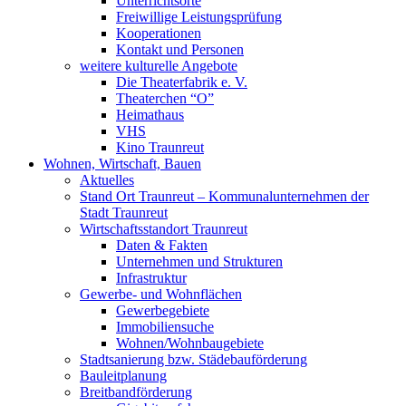
Unterrichtsorte
Freiwillige Leistungsprüfung
Kooperationen
Kontakt und Personen
weitere kulturelle Angebote
Die Theaterfabrik e. V.
Theaterchen “O”
Heimathaus
VHS
Kino Traunreut
Wohnen, Wirtschaft, Bauen
Aktuelles
Stand Ort Traunreut – Kommunalunternehmen der
Stadt Traunreut
Wirtschaftsstandort Traunreut
Daten & Fakten
Unternehmen und Strukturen
Infrastruktur
Gewerbe- und Wohnflächen
Gewerbegebiete
Immobiliensuche
Wohnen/Wohnbaugebiete
Stadtsanierung bzw. Städebauförderung
Bauleitplanung
Breitbandförderung