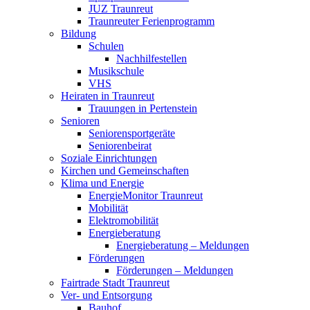
JUZ Traunreut
Traunreuter Ferienprogramm
Bildung
Schulen
Nachhilfestellen
Musikschule
VHS
Heiraten in Traunreut
Trauungen in Pertenstein
Senioren
Seniorensportgeräte
Seniorenbeirat
Soziale Einrichtungen
Kirchen und Gemeinschaften
Klima und Energie
EnergieMonitor Traunreut
Mobilität
Elektromobilität
Energieberatung
Energieberatung – Meldungen
Förderungen
Förderungen – Meldungen
Fairtrade Stadt Traunreut
Ver- und Entsorgung
Bauhof