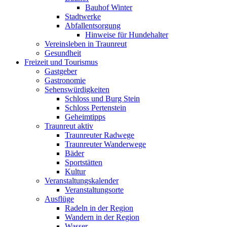
Bauhof Winter
Stadtwerke
Abfallentsorgung
Hinweise für Hundehalter
Vereinsleben in Traunreut
Gesundheit
Freizeit und Tourismus
Gastgeber
Gastronomie
Sehenswürdigkeiten
Schloss und Burg Stein
Schloss Pertenstein
Geheimtipps
Traunreut aktiv
Traunreuter Radwege
Traunreuter Wanderwege
Bäder
Sportstätten
Kultur
Veranstaltungskalender
Veranstaltungsorte
Ausflüge
Radeln in der Region
Wandern in der Region
Wasser