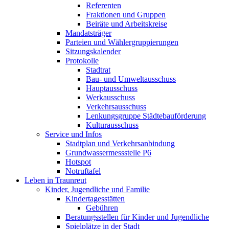
Referenten
Fraktionen und Gruppen
Beiräte und Arbeitskreise
Mandatsträger
Parteien und Wählergruppierungen
Sitzungskalender
Protokolle
Stadtrat
Bau- und Umweltausschuss
Hauptausschuss
Werkausschuss
Verkehrsausschuss
Lenkungsgruppe Städtebauförderung
Kulturausschuss
Service und Infos
Stadtplan und Verkehrsanbindung
Grundwassermessstelle P6
Hotspot
Notruftafel
Leben in Traunreut
Kinder, Jugendliche und Familie
Kindertagesstätten
Gebühren
Beratungsstellen für Kinder und Jugendliche
Spielplätze in der Stadt