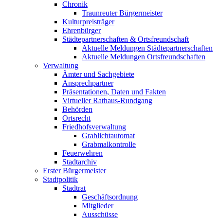
Chronik
Traunreuter Bürgermeister
Kulturpreisträger
Ehrenbürger
Städtepartnerschaften & Ortsfreundschaft
Aktuelle Meldungen Städtepartnerschaften
Aktuelle Meldungen Ortsfreundschaften
Verwaltung
Ämter und Sachgebiete
Ansprechpartner
Präsentationen, Daten und Fakten
Virtueller Rathaus-Rundgang
Behörden
Ortsrecht
Friedhofsverwaltung
Grablichtautomat
Grabmalkontrolle
Feuerwehren
Stadtarchiv
Erster Bürgermeister
Stadtpolitik
Stadtrat
Geschäftsordnung
Mitglieder
Ausschüsse