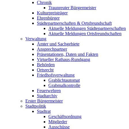
Chronik
Traunreuter Bürgermeister
Kulturpreisträger
Ehrenbürger
Städtepartnerschaften & Ortsfreundschaft
Aktuelle Meldungen Städtepartnerschaften
Aktuelle Meldungen Ortsfreundschaften
Verwaltung
Ämter und Sachgebiete
Ansprechpartner
Präsentationen, Daten und Fakten
Virtueller Rathaus-Rundgang
Behörden
Ortsrecht
Friedhofsverwaltung
Grablichtautomat
Grabmalkontrolle
Feuerwehren
Stadtarchiv
Erster Bürgermeister
Stadtpolitik
Stadtrat
Geschäftsordnung
Mitglieder
Ausschüsse