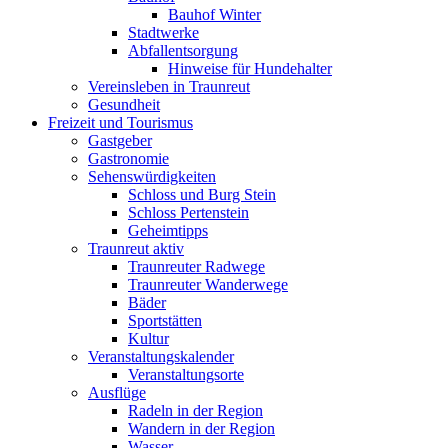
Bauhof Winter
Stadtwerke
Abfallentsorgung
Hinweise für Hundehalter
Vereinsleben in Traunreut
Gesundheit
Freizeit und Tourismus
Gastgeber
Gastronomie
Sehenswürdigkeiten
Schloss und Burg Stein
Schloss Pertenstein
Geheimtipps
Traunreut aktiv
Traunreuter Radwege
Traunreuter Wanderwege
Bäder
Sportstätten
Kultur
Veranstaltungskalender
Veranstaltungsorte
Ausflüge
Radeln in der Region
Wandern in der Region
Wasser