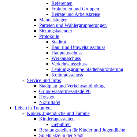
Referenten
Fraktionen und Gruppen
Beiräte und Arbeitskreise
Mandatsträger
Parteien und Wählergruppierungen
Sitzungskalender
Protokolle
Stadtrat
Bau- und Umweltausschuss
Hauptausschuss
Werkausschuss
Verkehrsausschuss
Lenkungsgruppe Städtebauförderung
Kulturausschuss
Service und Infos
Stadtplan und Verkehrsanbindung
Grundwassermessstelle P6
Hotspot
Notruftafel
Leben in Traunreut
Kinder, Jugendliche und Familie
Kindertagesstätten
Gebühren
Beratungsstellen für Kinder und Jugendliche
Spielplätze in der Stadt