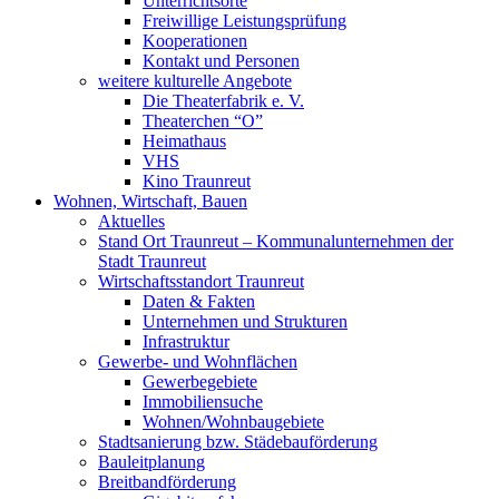
Unterrichtsorte
Freiwillige Leistungsprüfung
Kooperationen
Kontakt und Personen
weitere kulturelle Angebote
Die Theaterfabrik e. V.
Theaterchen “O”
Heimathaus
VHS
Kino Traunreut
Wohnen, Wirtschaft, Bauen
Aktuelles
Stand Ort Traunreut – Kommunalunternehmen der
Stadt Traunreut
Wirtschaftsstandort Traunreut
Daten & Fakten
Unternehmen und Strukturen
Infrastruktur
Gewerbe- und Wohnflächen
Gewerbegebiete
Immobiliensuche
Wohnen/Wohnbaugebiete
Stadtsanierung bzw. Städebauförderung
Bauleitplanung
Breitbandförderung