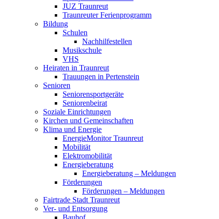
JUZ Traunreut
Traunreuter Ferienprogramm
Bildung
Schulen
Nachhilfestellen
Musikschule
VHS
Heiraten in Traunreut
Trauungen in Pertenstein
Senioren
Seniorensportgeräte
Seniorenbeirat
Soziale Einrichtungen
Kirchen und Gemeinschaften
Klima und Energie
EnergieMonitor Traunreut
Mobilität
Elektromobilität
Energieberatung
Energieberatung – Meldungen
Förderungen
Förderungen – Meldungen
Fairtrade Stadt Traunreut
Ver- und Entsorgung
Bauhof