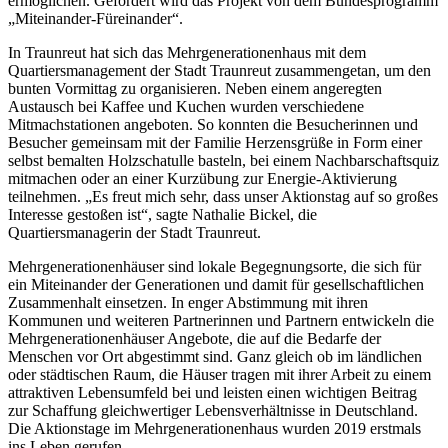
ermöglichen. Gefördert wird das Projekt von dem Bundesprogramm
„Miteinander-Füreinander“.
In Traunreut hat sich das Mehrgenerationenhaus mit dem
Quartiersmanagement der Stadt Traunreut zusammengetan, um den
bunten Vormittag zu organisieren. Neben einem angeregten
Austausch bei Kaffee und Kuchen wurden verschiedene
Mitmachstationen angeboten. So konnten die Besucherinnen und
Besucher gemeinsam mit der Familie Herzensgrüße in Form einer
selbst bemalten Holzschatulle basteln, bei einem Nachbarschaftsquiz
mitmachen oder an einer Kurzübung zur Energie-Aktivierung
teilnehmen. „Es freut mich sehr, dass unser Aktionstag auf so großes
Interesse gestoßen ist“, sagte Nathalie Bickel, die
Quartiersmanagerin der Stadt Traunreut.
Mehrgenerationenhäuser sind lokale Begegnungsorte, die sich für
ein Miteinander der Generationen und damit für gesellschaftlichen
Zusammenhalt einsetzen. In enger Abstimmung mit ihren
Kommunen und weiteren Partnerinnen und Partnern entwickeln die
Mehrgenerationenhäuser Angebote, die auf die Bedarfe der
Menschen vor Ort abgestimmt sind. Ganz gleich ob im ländlichen
oder städtischen Raum, die Häuser tragen mit ihrer Arbeit zu einem
attraktiven Lebensumfeld bei und leisten einen wichtigen Beitrag
zur Schaffung gleichwertiger Lebensverhältnisse in Deutschland.
Die Aktionstage im Mehrgenerationenhaus wurden 2019 erstmals
ins Leben gerufen.