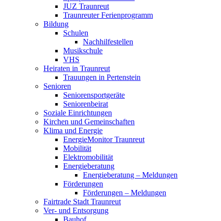
JUZ Traunreut
Traunreuter Ferienprogramm
Bildung
Schulen
Nachhilfestellen
Musikschule
VHS
Heiraten in Traunreut
Trauungen in Pertenstein
Senioren
Seniorensportgeräte
Seniorenbeirat
Soziale Einrichtungen
Kirchen und Gemeinschaften
Klima und Energie
EnergieMonitor Traunreut
Mobilität
Elektromobilität
Energieberatung
Energieberatung – Meldungen
Förderungen
Förderungen – Meldungen
Fairtrade Stadt Traunreut
Ver- und Entsorgung
Bauhof