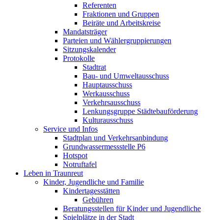
Referenten
Fraktionen und Gruppen
Beiräte und Arbeitskreise
Mandatsträger
Parteien und Wählergruppierungen
Sitzungskalender
Protokolle
Stadtrat
Bau- und Umweltausschuss
Hauptausschuss
Werkausschuss
Verkehrsausschuss
Lenkungsgruppe Städtebauförderung
Kulturausschuss
Service und Infos
Stadtplan und Verkehrsanbindung
Grundwassermessstelle P6
Hotspot
Notruftafel
Leben in Traunreut
Kinder, Jugendliche und Familie
Kindertagesstätten
Gebühren
Beratungsstellen für Kinder und Jugendliche
Spielplätze in der Stadt