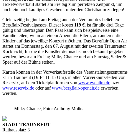
Ticketvorverkauf startet am Freitag zum perfekten Zeitpunkt, um
noch ein hochkarätiges Geschenk unter den Christbaum zu legen!
Gleichzeitig beginnt am Freitag auch der Verkauf des beliebten
Bergflair-Festivalpasses. Dieser kostet
119 €
, ist für alle drei Tage
gültig und übertragbar. Den Pass kann sich beispielsweise eine
Familie teilen, wenn an einem Abend die Eltern, am anderen die
Kinder auf das jeweilige Konzert möchten. Das Bergflair Open Air
startet am Donnerstag, den 07. August mit der zweiten Traunreuter
Rocknacht, für die die Künstler demnächst noch bekannt gegeben
werden, bevor am Freitag Milky Chance und am Samstag Seiler &
Speer auf der Bühne stehen.
Karten können in der Vorverkaufsstelle des Veranstaltungszentrums
k1 in Traunreut (Di-Fr 11-15 Uhr), in allen Vorverkaufsstellen von
Reservix, auf den Ticketplattformen von
www.eventim.de
bzw.
www.reservix.de
oder auf
www.bergflair-openair.de
erworben
werden.
Milky Chance, Foto: Anthony Molina
STADT TRAUNREUT
Rathausplatz 3