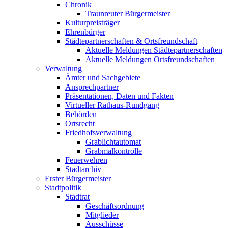
Chronik
Traunreuter Bürgermeister
Kulturpreisträger
Ehrenbürger
Städtepartnerschaften & Ortsfreundschaft
Aktuelle Meldungen Städtepartnerschaften
Aktuelle Meldungen Ortsfreundschaften
Verwaltung
Ämter und Sachgebiete
Ansprechpartner
Präsentationen, Daten und Fakten
Virtueller Rathaus-Rundgang
Behörden
Ortsrecht
Friedhofsverwaltung
Grablichtautomat
Grabmalkontrolle
Feuerwehren
Stadtarchiv
Erster Bürgermeister
Stadtpolitik
Stadtrat
Geschäftsordnung
Mitglieder
Ausschüsse