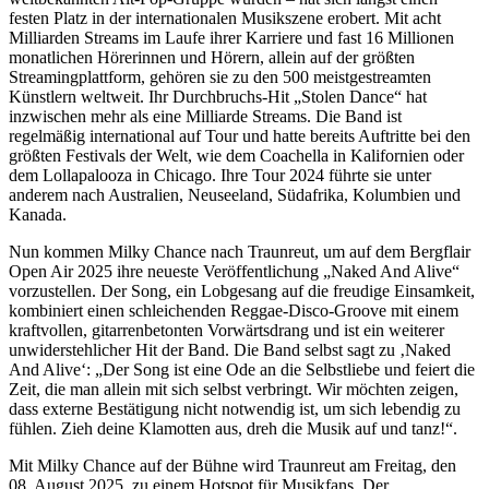
festen Platz in der internationalen Musikszene erobert. Mit acht
Milliarden Streams im Laufe ihrer Karriere und fast 16 Millionen
monatlichen Hörerinnen und Hörern, allein auf der größten
Streamingplattform, gehören sie zu den 500 meistgestreamten
Künstlern weltweit. Ihr Durchbruchs-Hit „Stolen Dance“ hat
inzwischen mehr als eine Milliarde Streams. Die Band ist
regelmäßig international auf Tour und hatte bereits Auftritte bei den
größten Festivals der Welt, wie dem Coachella in Kalifornien oder
dem Lollapalooza in Chicago. Ihre Tour 2024 führte sie unter
anderem nach Australien, Neuseeland, Südafrika, Kolumbien und
Kanada.
Nun kommen Milky Chance nach Traunreut, um auf dem Bergflair
Open Air 2025 ihre neueste Veröffentlichung „Naked And Alive“
vorzustellen. Der Song, ein Lobgesang auf die freudige Einsamkeit,
kombiniert einen schleichenden Reggae-Disco-Groove mit einem
kraftvollen, gitarrenbetonten Vorwärtsdrang und ist ein weiterer
unwiderstehlicher Hit der Band. Die Band selbst sagt zu ‚Naked
And Alive‘: „Der Song ist eine Ode an die Selbstliebe und feiert die
Zeit, die man allein mit sich selbst verbringt. Wir möchten zeigen,
dass externe Bestätigung nicht notwendig ist, um sich lebendig zu
fühlen. Zieh deine Klamotten aus, dreh die Musik auf und tanz!“.
Mit Milky Chance auf der Bühne wird Traunreut am Freitag, den
08. August 2025, zu einem Hotspot für Musikfans. Der