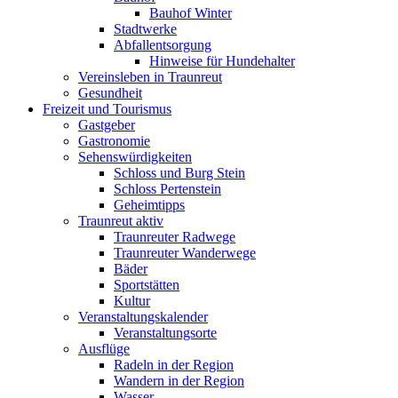
Bauhof Winter
Stadtwerke
Abfallentsorgung
Hinweise für Hundehalter
Vereinsleben in Traunreut
Gesundheit
Freizeit und Tourismus
Gastgeber
Gastronomie
Sehenswürdigkeiten
Schloss und Burg Stein
Schloss Pertenstein
Geheimtipps
Traunreut aktiv
Traunreuter Radwege
Traunreuter Wanderwege
Bäder
Sportstätten
Kultur
Veranstaltungskalender
Veranstaltungsorte
Ausflüge
Radeln in der Region
Wandern in der Region
Wasser