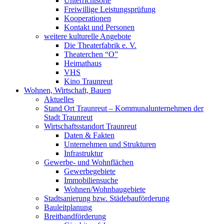
Unterrichtsorte
Freiwillige Leistungsprüfung
Kooperationen
Kontakt und Personen
weitere kulturelle Angebote
Die Theaterfabrik e. V.
Theaterchen “O”
Heimathaus
VHS
Kino Traunreut
Wohnen, Wirtschaft, Bauen
Aktuelles
Stand Ort Traunreut – Kommunalunternehmen der
Stadt Traunreut
Wirtschaftsstandort Traunreut
Daten & Fakten
Unternehmen und Strukturen
Infrastruktur
Gewerbe- und Wohnflächen
Gewerbegebiete
Immobiliensuche
Wohnen/Wohnbaugebiete
Stadtsanierung bzw. Städebauförderung
Bauleitplanung
Breitbandförderung