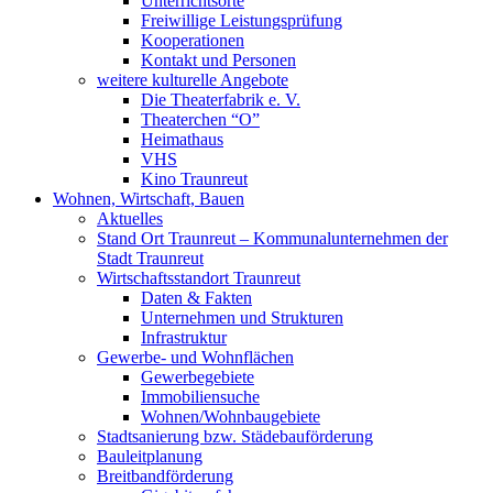
Unterrichtsorte
Freiwillige Leistungsprüfung
Kooperationen
Kontakt und Personen
weitere kulturelle Angebote
Die Theaterfabrik e. V.
Theaterchen “O”
Heimathaus
VHS
Kino Traunreut
Wohnen, Wirtschaft, Bauen
Aktuelles
Stand Ort Traunreut – Kommunalunternehmen der
Stadt Traunreut
Wirtschaftsstandort Traunreut
Daten & Fakten
Unternehmen und Strukturen
Infrastruktur
Gewerbe- und Wohnflächen
Gewerbegebiete
Immobiliensuche
Wohnen/Wohnbaugebiete
Stadtsanierung bzw. Städebauförderung
Bauleitplanung
Breitbandförderung