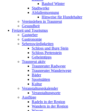
Bauhof Winter
Stadtwerke
Abfallentsorgung
Hinweise für Hundehalter
Vereinsleben in Traunreut
Gesundheit
Freizeit und Tourismus
Gastgeber
Gastronomie
Sehenswürdigkeiten
Schloss und Burg Stein
Schloss Pertenstein
Geheimtipps
Traunreut aktiv
Traunreuter Radwege
Traunreuter Wanderwege
Bäder
Sportstätten
Kultur
Veranstaltungskalender
Veranstaltungsorte
Ausflüge
Radeln in der Region
Wandern in der Region
Wasser