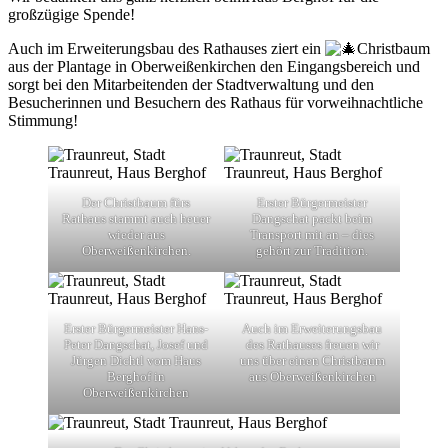
großzügige Spende!
Auch im Erweiterungsbau des Rathauses ziert ein
Christbaum
aus der Plantage in Oberweißenkirchen den Eingangsbereich und
sorgt bei den Mitarbeitenden der Stadtverwaltung und den
Besucherinnen und Besuchern des Rathaus für vorweihnachtliche
Stimmung!
Der Christbaum fürs
Erster Bürgermeister
Rathaus stammt auch heuer
Dangschat packt beim
wieder aus
Transport mit an – dies
Oberweißenkirchen.
gehört zur Tradition.
Erster Bürgermeister Hans-
Auch im Erweiterungsbau
Peter Dangschat, Josef und
des Rathauses freuen wir
Jürgen Dichtl vom Haus
uns über einen Christbaum
Berghof in
aus Oberweißenkirchen
Oberweißenkirchen