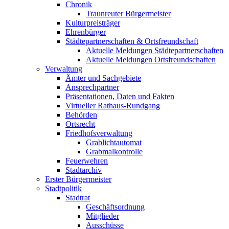
Chronik
Traunreuter Bürgermeister
Kulturpreisträger
Ehrenbürger
Städtepartnerschaften & Ortsfreundschaft
Aktuelle Meldungen Städtepartnerschaften
Aktuelle Meldungen Ortsfreundschaften
Verwaltung
Ämter und Sachgebiete
Ansprechpartner
Präsentationen, Daten und Fakten
Virtueller Rathaus-Rundgang
Behörden
Ortsrecht
Friedhofsverwaltung
Grablichtautomat
Grabmalkontrolle
Feuerwehren
Stadtarchiv
Erster Bürgermeister
Stadtpolitik
Stadtrat
Geschäftsordnung
Mitglieder
Ausschüsse