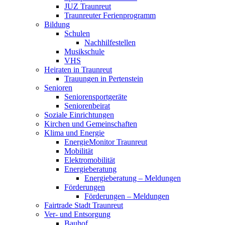
JUZ Traunreut
Traunreuter Ferienprogramm
Bildung
Schulen
Nachhilfestellen
Musikschule
VHS
Heiraten in Traunreut
Trauungen in Pertenstein
Senioren
Seniorensportgeräte
Seniorenbeirat
Soziale Einrichtungen
Kirchen und Gemeinschaften
Klima und Energie
EnergieMonitor Traunreut
Mobilität
Elektromobilität
Energieberatung
Energieberatung – Meldungen
Förderungen
Förderungen – Meldungen
Fairtrade Stadt Traunreut
Ver- und Entsorgung
Bauhof