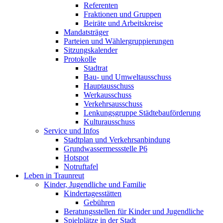
Referenten
Fraktionen und Gruppen
Beiräte und Arbeitskreise
Mandatsträger
Parteien und Wählergruppierungen
Sitzungskalender
Protokolle
Stadtrat
Bau- und Umweltausschuss
Hauptausschuss
Werkausschuss
Verkehrsausschuss
Lenkungsgruppe Städtebauförderung
Kulturausschuss
Service und Infos
Stadtplan und Verkehrsanbindung
Grundwassermessstelle P6
Hotspot
Notruftafel
Leben in Traunreut
Kinder, Jugendliche und Familie
Kindertagesstätten
Gebühren
Beratungsstellen für Kinder und Jugendliche
Spielplätze in der Stadt