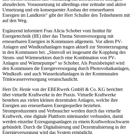
abzudecken. Voraussetzung ist allerdings eine zeitnahe und aktive
Umsetzung und ein konsequenter Ausbau der erneuerbaren
Energien im Landkreis“ gibt der Herr Schuller den Teilnehmern mit
auf den Weg.
Ergänzend informiert Frau Alicia Schober vom Institut für
Energietechnik (IfE) über das Thema Stromversorgung mit
erneuerbaren Energien in Kommunen allgemein. Vor allem PV-
Anlagen und Windkraftanlagen tragen aktuell zur Stromerzeugung
in den Kommunen bei. „Sinnvoll sei insgesamt die Kopplung des
Strom- und Wärmesektors durch eine Kombination von PV-
Anlagen und Wärmepumpe“ so Schober. Als Praxisbeispiel wird
den Kommunen die Energieversorgung durch Photovoltaikanlagen,
Windkraft- und auch Wasserkraftanlagen in der Kommunalen
Trinkwasserversorgung veranschaulicht.
Herr Dr. Henle von der EBERwerk GmbH & Co. KG berichtet
über virtuelle Kraftwerke in der Praxis. Virtuelle Kraftwerke
bestehen aus vielen kleinen dezentralen Anlagen, welche ihre
Energien aus erneuerbaren Energiequellen beziehen.
Stromproduzenten und Verbraucher werden durch das virtuelle
Kraftwerk, eine digitale Plattform miteinander verbunden, damit
werden einzelne Erzeugungsanlagen zu einem Kraftwerksschwarm
gebündelt. Durch die Digitalisierung und Dezentralisierung in der
Energieversorgung wird das System ermöglicht.