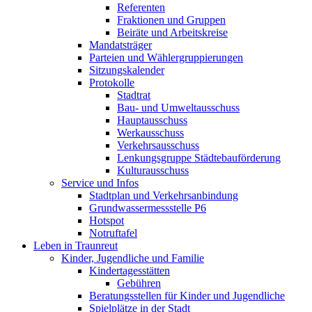
Referenten
Fraktionen und Gruppen
Beiräte und Arbeitskreise
Mandatsträger
Parteien und Wählergruppierungen
Sitzungskalender
Protokolle
Stadtrat
Bau- und Umweltausschuss
Hauptausschuss
Werkausschuss
Verkehrsausschuss
Lenkungsgruppe Städtebauförderung
Kulturausschuss
Service und Infos
Stadtplan und Verkehrsanbindung
Grundwassermessstelle P6
Hotspot
Notruftafel
Leben in Traunreut
Kinder, Jugendliche und Familie
Kindertagesstätten
Gebühren
Beratungsstellen für Kinder und Jugendliche
Spielplätze in der Stadt