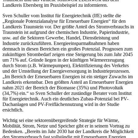
Landkreis Ebersberg im Praxisbeispiel zu informieren.
Sven Schuller vom Institut für Energietechnik (IfE) stellte die
„Regionale Potenzialanalyse für Erneuerbare Energien“ für den
Landkreis Traunstein vor. Der größte Anteil des Stromverbrauchs in
Traunstein ist aufgrund der chemischen Industrie, Papierindustrie,
usw. auf die Sektoren Gewerbe, Handel, Dienstleistung und
Industrie zurückzuführen. Energieeinsparmaßnahmen haben
demnach in diesen Bereichen ein großes Potenzial. Prognosen zum
zukünftigen Strombedarf zeigen eine Steigerung bis zum Jahr 2045
um 71% auf. Gründe liegen in der künftigen Wärmeerzeugung
durch Strom (z.B. Wärmepumpen), Elektrifizierung des Verkehrs
und der Umstellung der Energieversorgung in Industrieprozessen.
„Im Bereich der Erneuerbaren Energien ist ein stetiger Zuwachs im
Landkreis erkennbar. Den größten Anteil an Erneuerbarer Energien
nahm 2021 der Bereich der Biomasse (35%) und Photovoltaik
(34,7%) ein.“ so Sven Schuller der zuständige Berater vom Institut
für Energietechnik. Auch ein deutliches Zubau-Potenzial bei PV-
Dachanlagen und PV-Freiflächennutzung wird in der Studie
ersichtlich.
Wichtig sei eine sektorenübergreifende Strategie für Wärme,
Mobilität, Strom, Netze und Speicher gibt er in seinem Vortrag zu
Bedenken. „Bereits im Jahr 2030 hat der Landkreis die Möglichkeit
den Stromverbrauch fast vollständig mit Erneuerbaren Energien