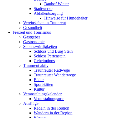
Bauhof Winter
Stadtwerke
Abfallentsorgung
Hinweise für Hundehalter
Vereinsleben in Traunreut
Gesundheit
Freizeit und Tourismus
Gastgeber
Gastronomie
Sehenswürdigkeiten
Schloss und Burg Stein
Schloss Pertenstein
Geheimtipps
Traunreut aktiv
Traunreuter Radwege
Traunreuter Wanderwege
Bäder
Sportstätten
Kultur
Veranstaltungskalender
Veranstaltungsorte
Ausflüge
Radeln in der Region
Wandern in der Region
Wasser