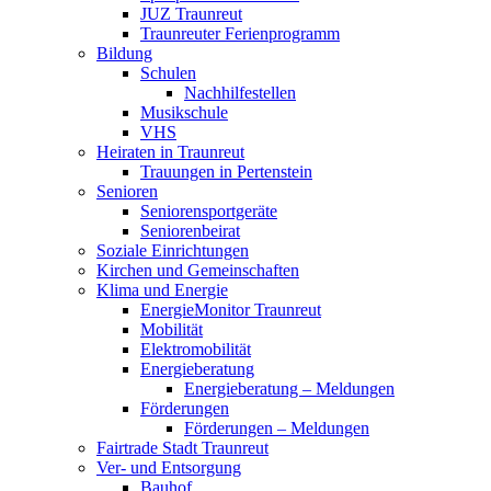
JUZ Traunreut
Traunreuter Ferienprogramm
Bildung
Schulen
Nachhilfestellen
Musikschule
VHS
Heiraten in Traunreut
Trauungen in Pertenstein
Senioren
Seniorensportgeräte
Seniorenbeirat
Soziale Einrichtungen
Kirchen und Gemeinschaften
Klima und Energie
EnergieMonitor Traunreut
Mobilität
Elektromobilität
Energieberatung
Energieberatung – Meldungen
Förderungen
Förderungen – Meldungen
Fairtrade Stadt Traunreut
Ver- und Entsorgung
Bauhof