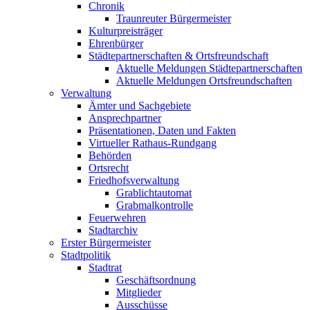
Chronik
Traunreuter Bürgermeister
Kulturpreisträger
Ehrenbürger
Städtepartnerschaften & Ortsfreundschaft
Aktuelle Meldungen Städtepartnerschaften
Aktuelle Meldungen Ortsfreundschaften
Verwaltung
Ämter und Sachgebiete
Ansprechpartner
Präsentationen, Daten und Fakten
Virtueller Rathaus-Rundgang
Behörden
Ortsrecht
Friedhofsverwaltung
Grablichtautomat
Grabmalkontrolle
Feuerwehren
Stadtarchiv
Erster Bürgermeister
Stadtpolitik
Stadtrat
Geschäftsordnung
Mitglieder
Ausschüsse