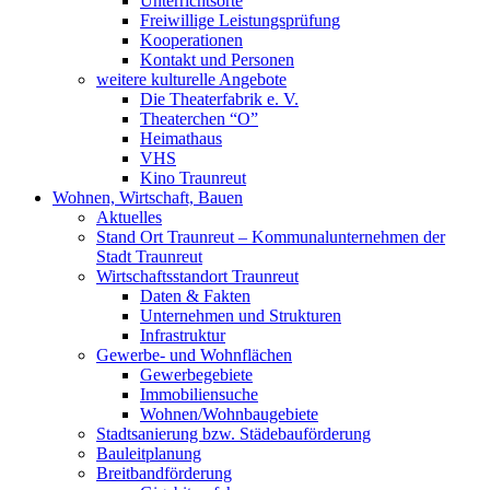
Unterrichtsorte
Freiwillige Leistungsprüfung
Kooperationen
Kontakt und Personen
weitere kulturelle Angebote
Die Theaterfabrik e. V.
Theaterchen “O”
Heimathaus
VHS
Kino Traunreut
Wohnen, Wirtschaft, Bauen
Aktuelles
Stand Ort Traunreut – Kommunalunternehmen der
Stadt Traunreut
Wirtschaftsstandort Traunreut
Daten & Fakten
Unternehmen und Strukturen
Infrastruktur
Gewerbe- und Wohnflächen
Gewerbegebiete
Immobiliensuche
Wohnen/Wohnbaugebiete
Stadtsanierung bzw. Städebauförderung
Bauleitplanung
Breitbandförderung