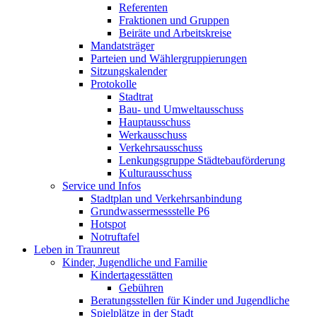
Referenten
Fraktionen und Gruppen
Beiräte und Arbeitskreise
Mandatsträger
Parteien und Wählergruppierungen
Sitzungskalender
Protokolle
Stadtrat
Bau- und Umweltausschuss
Hauptausschuss
Werkausschuss
Verkehrsausschuss
Lenkungsgruppe Städtebauförderung
Kulturausschuss
Service und Infos
Stadtplan und Verkehrsanbindung
Grundwassermessstelle P6
Hotspot
Notruftafel
Leben in Traunreut
Kinder, Jugendliche und Familie
Kindertagesstätten
Gebühren
Beratungsstellen für Kinder und Jugendliche
Spielplätze in der Stadt