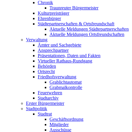
Chronik
Traunreuter Bürgermeister
Kulturpreisträger
Ehrenbürger
Städtepartnerschaften & Ortsfreundschaft
Aktuelle Meldungen Städtepartnerschaften
Aktuelle Meldungen Ortsfreundschaften
Verwaltung
Ämter und Sachgebiete
Ansprechpartner
Präsentationen, Daten und Fakten
Virtueller Rathaus-Rundgang
Behörden
Ortsrecht
Friedhofsverwaltung
Grablichtautomat
Grabmalkontrolle
Feuerwehren
Stadtarchiv
Erster Bürgermeister
Stadtpolitik
Stadtrat
Geschäftsordnung
Mitglieder
Ausschüsse