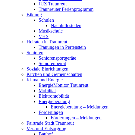
JUZ Traunreut
Traunreuter Ferienprogramm
Bildung
Schulen
Nachhilfestellen
Musikschule
VHS
Heiraten in Traunreut
Trauungen in Pertenstein
Senioren
Seniorensportgeräte
Seniorenbeirat
Soziale Einrichtungen
Kirchen und Gemeinschaften
Klima und Energie
EnergieMonitor Traunreut
Mobilität
Elektromobilität
Energieberatung
Energieberatung – Meldungen
Förderungen
Förderungen – Meldungen
Fairtrade Stadt Traunreut
Ver- und Entsorgung
Bauhof