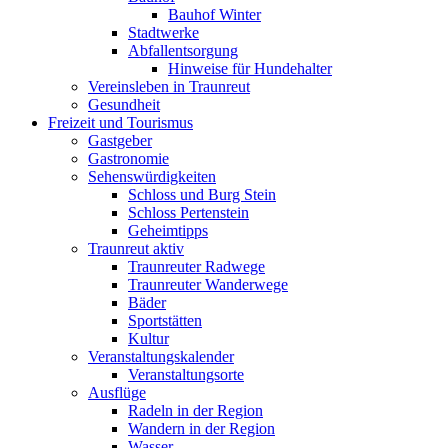
Bauhof Winter
Stadtwerke
Abfallentsorgung
Hinweise für Hundehalter
Vereinsleben in Traunreut
Gesundheit
Freizeit und Tourismus
Gastgeber
Gastronomie
Sehenswürdigkeiten
Schloss und Burg Stein
Schloss Pertenstein
Geheimtipps
Traunreut aktiv
Traunreuter Radwege
Traunreuter Wanderwege
Bäder
Sportstätten
Kultur
Veranstaltungskalender
Veranstaltungsorte
Ausflüge
Radeln in der Region
Wandern in der Region
Wasser