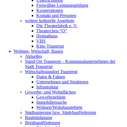
Unterrichtsorte
Freiwillige Leistungsprüfung
Kooperationen
Kontakt und Personen
weitere kulturelle Angebote
Die Theaterfabrik e. V.
Theaterchen “O”
Heimathaus
VHS
Kino Traunreut
Wohnen, Wirtschaft, Bauen
Aktuelles
Stand Ort Traunreut – Kommunalunternehmen der
Stadt Traunreut
Wirtschaftsstandort Traunreut
Daten & Fakten
Unternehmen und Strukturen
Infrastruktur
Gewerbe- und Wohnflächen
Gewerbegebiete
Immobiliensuche
Wohnen/Wohnbaugebiete
Stadtsanierung bzw. Städebauförderung
Bauleitplanung
Breitbandförderung