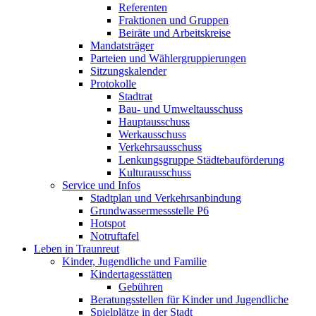
Referenten
Fraktionen und Gruppen
Beiräte und Arbeitskreise
Mandatsträger
Parteien und Wählergruppierungen
Sitzungskalender
Protokolle
Stadtrat
Bau- und Umweltausschuss
Hauptausschuss
Werkausschuss
Verkehrsausschuss
Lenkungsgruppe Städtebauförderung
Kulturausschuss
Service und Infos
Stadtplan und Verkehrsanbindung
Grundwassermessstelle P6
Hotspot
Notruftafel
Leben in Traunreut
Kinder, Jugendliche und Familie
Kindertagesstätten
Gebühren
Beratungsstellen für Kinder und Jugendliche
Spielplätze in der Stadt