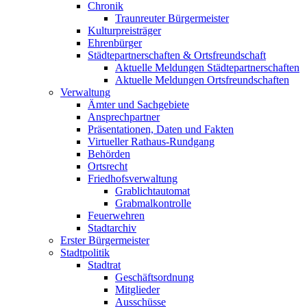
Chronik
Traunreuter Bürgermeister
Kulturpreisträger
Ehrenbürger
Städtepartnerschaften & Ortsfreundschaft
Aktuelle Meldungen Städtepartnerschaften
Aktuelle Meldungen Ortsfreundschaften
Verwaltung
Ämter und Sachgebiete
Ansprechpartner
Präsentationen, Daten und Fakten
Virtueller Rathaus-Rundgang
Behörden
Ortsrecht
Friedhofsverwaltung
Grablichtautomat
Grabmalkontrolle
Feuerwehren
Stadtarchiv
Erster Bürgermeister
Stadtpolitik
Stadtrat
Geschäftsordnung
Mitglieder
Ausschüsse