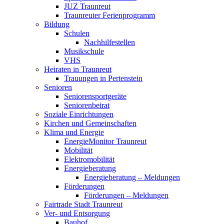
JUZ Traunreut
Traunreuter Ferienprogramm
Bildung
Schulen
Nachhilfestellen
Musikschule
VHS
Heiraten in Traunreut
Trauungen in Pertenstein
Senioren
Seniorensportgeräte
Seniorenbeirat
Soziale Einrichtungen
Kirchen und Gemeinschaften
Klima und Energie
EnergieMonitor Traunreut
Mobilität
Elektromobilität
Energieberatung
Energieberatung – Meldungen
Förderungen
Förderungen – Meldungen
Fairtrade Stadt Traunreut
Ver- und Entsorgung
Bauhof