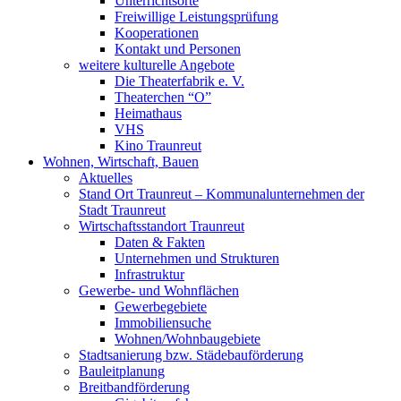
Unterrichtsorte
Freiwillige Leistungsprüfung
Kooperationen
Kontakt und Personen
weitere kulturelle Angebote
Die Theaterfabrik e. V.
Theaterchen “O”
Heimathaus
VHS
Kino Traunreut
Wohnen, Wirtschaft, Bauen
Aktuelles
Stand Ort Traunreut – Kommunalunternehmen der
Stadt Traunreut
Wirtschaftsstandort Traunreut
Daten & Fakten
Unternehmen und Strukturen
Infrastruktur
Gewerbe- und Wohnflächen
Gewerbegebiete
Immobiliensuche
Wohnen/Wohnbaugebiete
Stadtsanierung bzw. Städebauförderung
Bauleitplanung
Breitbandförderung