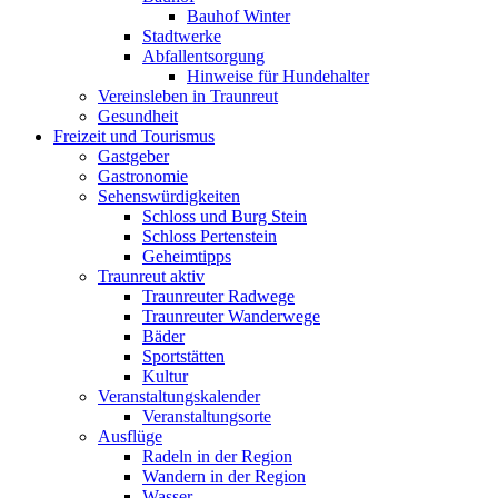
Bauhof Winter
Stadtwerke
Abfallentsorgung
Hinweise für Hundehalter
Vereinsleben in Traunreut
Gesundheit
Freizeit und Tourismus
Gastgeber
Gastronomie
Sehenswürdigkeiten
Schloss und Burg Stein
Schloss Pertenstein
Geheimtipps
Traunreut aktiv
Traunreuter Radwege
Traunreuter Wanderwege
Bäder
Sportstätten
Kultur
Veranstaltungskalender
Veranstaltungsorte
Ausflüge
Radeln in der Region
Wandern in der Region
Wasser