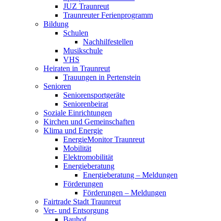
JUZ Traunreut
Traunreuter Ferienprogramm
Bildung
Schulen
Nachhilfestellen
Musikschule
VHS
Heiraten in Traunreut
Trauungen in Pertenstein
Senioren
Seniorensportgeräte
Seniorenbeirat
Soziale Einrichtungen
Kirchen und Gemeinschaften
Klima und Energie
EnergieMonitor Traunreut
Mobilität
Elektromobilität
Energieberatung
Energieberatung – Meldungen
Förderungen
Förderungen – Meldungen
Fairtrade Stadt Traunreut
Ver- und Entsorgung
Bauhof