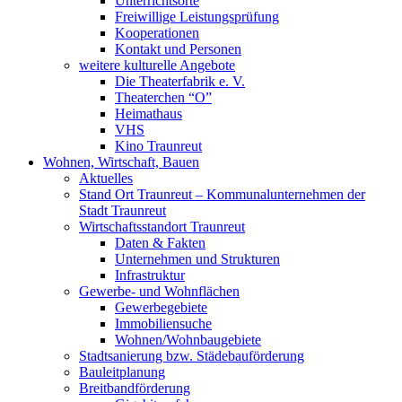
Unterrichtsorte
Freiwillige Leistungsprüfung
Kooperationen
Kontakt und Personen
weitere kulturelle Angebote
Die Theaterfabrik e. V.
Theaterchen “O”
Heimathaus
VHS
Kino Traunreut
Wohnen, Wirtschaft, Bauen
Aktuelles
Stand Ort Traunreut – Kommunalunternehmen der
Stadt Traunreut
Wirtschaftsstandort Traunreut
Daten & Fakten
Unternehmen und Strukturen
Infrastruktur
Gewerbe- und Wohnflächen
Gewerbegebiete
Immobiliensuche
Wohnen/Wohnbaugebiete
Stadtsanierung bzw. Städebauförderung
Bauleitplanung
Breitbandförderung