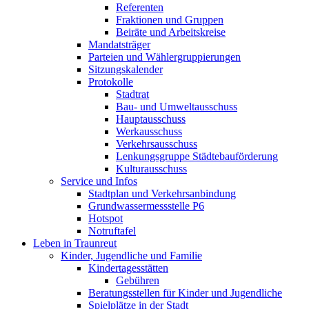
Referenten
Fraktionen und Gruppen
Beiräte und Arbeitskreise
Mandatsträger
Parteien und Wählergruppierungen
Sitzungskalender
Protokolle
Stadtrat
Bau- und Umweltausschuss
Hauptausschuss
Werkausschuss
Verkehrsausschuss
Lenkungsgruppe Städtebauförderung
Kulturausschuss
Service und Infos
Stadtplan und Verkehrsanbindung
Grundwassermessstelle P6
Hotspot
Notruftafel
Leben in Traunreut
Kinder, Jugendliche und Familie
Kindertagesstätten
Gebühren
Beratungsstellen für Kinder und Jugendliche
Spielplätze in der Stadt