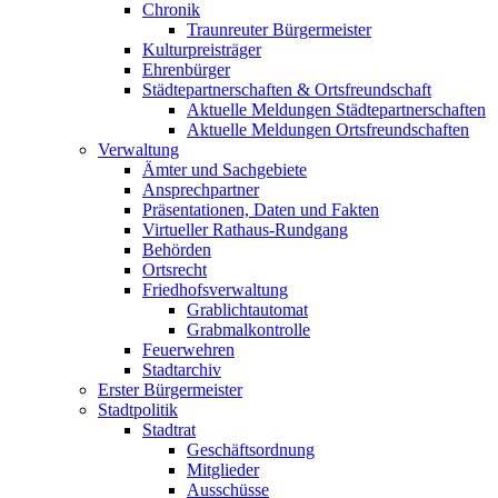
Chronik
Traunreuter Bürgermeister
Kulturpreisträger
Ehrenbürger
Städtepartnerschaften & Ortsfreundschaft
Aktuelle Meldungen Städtepartnerschaften
Aktuelle Meldungen Ortsfreundschaften
Verwaltung
Ämter und Sachgebiete
Ansprechpartner
Präsentationen, Daten und Fakten
Virtueller Rathaus-Rundgang
Behörden
Ortsrecht
Friedhofsverwaltung
Grablichtautomat
Grabmalkontrolle
Feuerwehren
Stadtarchiv
Erster Bürgermeister
Stadtpolitik
Stadtrat
Geschäftsordnung
Mitglieder
Ausschüsse