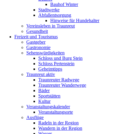
Bauhof Winter
Stadtwerke
Abfallentsorgung
Hinweise für Hundehalter
Vereinsleben in Traunreut
Gesundheit
Freizeit und Tourismus
Gastgeber
Gastronomie
Sehenswürdigkeiten
Schloss und Burg Stein
Schloss Pertenstein
Geheimtipps
Traunreut aktiv
Traunreuter Radwege
Traunreuter Wanderwege
Bäder
Sportstätten
Kultur
Veranstaltungskalender
Veranstaltungsorte
Ausflüge
Radeln in der Region
Wandern in der Region
Wasser