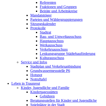
Referenten
Fraktionen und Gruppen
Beiräte und Arbeitskreise
Mandatsträger
Parteien und Wählergruppierungen
Sitzungskalender
Protokolle
Stadtrat
Bau- und Umweltausschuss
Hauptausschuss
Werkausschuss
Verkehrsausschuss
Lenkungsgruppe Städtebauförderung
Kulturausschuss
Service und Infos
Stadtplan und Verkehrsanbindung
Grundwassermessstelle P6
Hotspot
Notruftafel
Leben in Traunreut
Kinder, Jugendliche und Familie
Kindertagesstätten
Gebühren
Beratungsstellen für Kinder und Jugendliche
Spielplätze in der Stadt