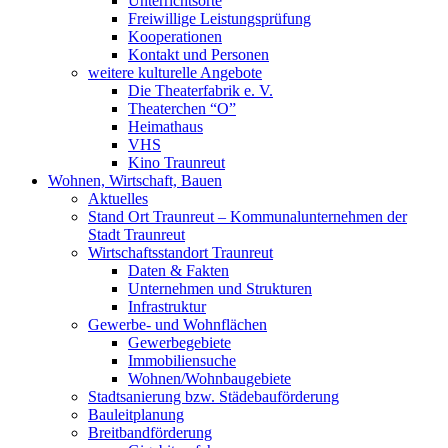
Unterrichtsorte
Freiwillige Leistungsprüfung
Kooperationen
Kontakt und Personen
weitere kulturelle Angebote
Die Theaterfabrik e. V.
Theaterchen “O”
Heimathaus
VHS
Kino Traunreut
Wohnen, Wirtschaft, Bauen
Aktuelles
Stand Ort Traunreut – Kommunalunternehmen der
Stadt Traunreut
Wirtschaftsstandort Traunreut
Daten & Fakten
Unternehmen und Strukturen
Infrastruktur
Gewerbe- und Wohnflächen
Gewerbegebiete
Immobiliensuche
Wohnen/Wohnbaugebiete
Stadtsanierung bzw. Städebauförderung
Bauleitplanung
Breitbandförderung