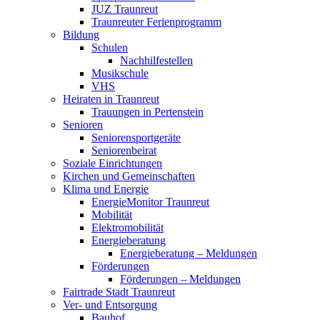
JUZ Traunreut
Traunreuter Ferienprogramm
Bildung
Schulen
Nachhilfestellen
Musikschule
VHS
Heiraten in Traunreut
Trauungen in Pertenstein
Senioren
Seniorensportgeräte
Seniorenbeirat
Soziale Einrichtungen
Kirchen und Gemeinschaften
Klima und Energie
EnergieMonitor Traunreut
Mobilität
Elektromobilität
Energieberatung
Energieberatung – Meldungen
Förderungen
Förderungen – Meldungen
Fairtrade Stadt Traunreut
Ver- und Entsorgung
Bauhof