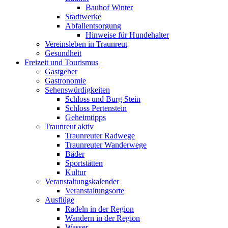
Bauhof Winter
Stadtwerke
Abfallentsorgung
Hinweise für Hundehalter
Vereinsleben in Traunreut
Gesundheit
Freizeit und Tourismus
Gastgeber
Gastronomie
Sehenswürdigkeiten
Schloss und Burg Stein
Schloss Pertenstein
Geheimtipps
Traunreut aktiv
Traunreuter Radwege
Traunreuter Wanderwege
Bäder
Sportstätten
Kultur
Veranstaltungskalender
Veranstaltungsorte
Ausflüge
Radeln in der Region
Wandern in der Region
Wasser