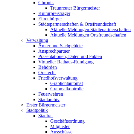
Chronik
Traunreuter Bürgermeister
Kulturpreisträger
Ehrenbürger
Städtepartnerschaften & Ortsfreundschaft
Aktuelle Meldungen Städtepartnerschaften
Aktuelle Meldungen Ortsfreundschaften
Verwaltung
Ämter und Sachgebiete
Ansprechpartner
Präsentationen, Daten und Fakten
Virtueller Rathaus-Rundgang
Behörden
Ortsrecht
Friedhofsverwaltung
Grablichtautomat
Grabmalkontrolle
Feuerwehren
Stadtarchiv
Erster Bürgermeister
Stadtpolitik
Stadtrat
Geschäftsordnung
Mitglieder
Ausschüsse