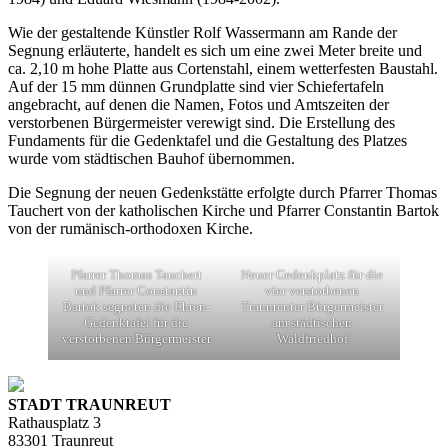
Wie der gestaltende Künstler Rolf Wassermann am Rande der
Segnung erläuterte, handelt es sich um eine zwei Meter breite und
ca. 2,10 m hohe Platte aus Cortenstahl, einem wetterfesten Baustahl.
Auf der 15 mm dünnen Grundplatte sind vier Schiefertafeln
angebracht, auf denen die Namen, Fotos und Amtszeiten der
verstorbenen Bürgermeister verewigt sind. Die Erstellung des
Fundaments für die Gedenktafel und die Gestaltung des Platzes
wurde vom städtischen Bauhof übernommen.
Die Segnung der neuen Gedenkstätte erfolgte durch Pfarrer Thomas
Tauchert von der katholischen Kirche und Pfarrer Constantin Bartok
von der rumänisch-orthodoxen Kirche.
Pfarrer Thomas Tauchert
Neuer Gedenkplatz für die
und Pfarrer Constantin
vier verstorbenen
Bartok segneten die Ehren-
Traunreuter Bürgermeister
Gedenktafel für die
am städtischen
verstorbenen Bürgermeister
Waldfriedhof
STADT TRAUNREUT
Rathausplatz 3
83301 Traunreut