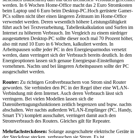
werden. In 6 Wochen Home-Office macht das 2 Euro Stromkosten
beim Laptop und 6 Euro beim Desktop-PC.Hoch gerüstete Gamer-
PCs sollten nicht über einen längeren Zeitraum im Home-Office
verwendet werden. Deren wesentlich höhere Leistungsfähigkeit
führt auch bei Textverarbeitung, Tabellenkalkulation und Surfen im
Internet zu höherem Verbrauch. Im Vergleich zu einem niedriger
ausgestatteten Desktop-PC sollte dieser noch mal 70 Prozent höher,
also mit rund 10 Euro in 6 Wochen, kalkuliert werden. In
Arbeitspausen sollte jeder PC in den Energiesparmodus versetzt
werden, dann verringert sich der Verbrauch bereits deutlich. In den
Energieoptionen lassen sich genaue Energiespar-Einstellungen
vornehmen. Nachts und bei längeren Arbeitspausen sollte der PC
ausgeschaltet werden.
Router:
Zu richtigen Großverbrauchern von Strom sind Router
geworden. Sie verbinden den PC in der Regel über eine WLAN-
Verbindung mit dem Internet. Auch deren Verbrauch lässt sich
verringern. Bei vielen Modellen lassen sich die
Datenübertragungsfunktionen zeitlich begrenzen und bspw. nachts
abschalten. Wer nachts außerdem WLAN-Empfänger (PC, Handy,
Smart TV) komplett ausschaltet, verringert damit auch den
Stromverbrauch des Routers. Gleiches gilt für Repeater.
Mehrfachsteckdosen:
Solange ausgeschaltete elektrische Geräte in
der Steckdose stecken, verbrauchen sie Strom. Es ist