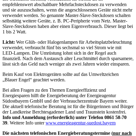
empfehlenswert abschaltbare Mehrfachsteckdosen zu verwenden
und sie auszuschalten, wenn die angeschlossenen Geräte nicht mehr
verwendet werden. So genannte Master-Slave-Steckdosen schalten
selbsttätig weitere Geräte, z. B. PC-Peripherie vom Netz. Master-
Slave-Steckdosen haben aber einen Eigenverbrauch. Dieser liegt bei
1 bis 2 Watt.
Licht:
Wer Glüh- oder Halogenlampen für Arbeitsplatzbeleuchtung
verwendet, verbraucht fünf bis sechsmal so viel Strom wie mit
LED-Lampen. Die Umrüstung lohnt sich in der Regel auch
finanziell. Nach dem Austausch alter Leuchtmittel durch sparsamere,
lässt sich das Geld nach weniger als zwei Jahren wieder einsparen.
Beim Kauf von Elektrogeräten sollte auf das Umweltzeichen
„Blauer Engel“ geachtet werden.
Bei allen Fragen zu den Themen Energieeffizienz und
Energiesparen hilft die Energieberatung der Energieagentur
Südostbayern GmbH und der Verbraucherzentrale Bayern weiter.
Die aktuell telefonische Beratung ist für die Bürgerinnen und Bürger
der Landkreise Berchtesgadener Land und Traunstein kostenfrei.
Info und Anmeldung (erforderlich) unter Telefon 0861 58-70
39
. Weitere Info unter
www.energieagentur-suedost.bayern
Die nächsten telefonischen Energieberatungstermine (
nur nach