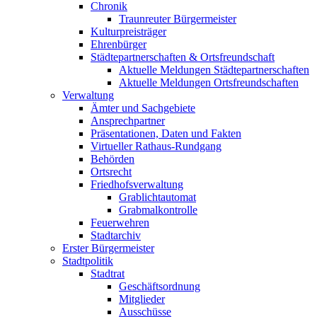
Chronik
Traunreuter Bürgermeister
Kulturpreisträger
Ehrenbürger
Städtepartnerschaften & Ortsfreundschaft
Aktuelle Meldungen Städtepartnerschaften
Aktuelle Meldungen Ortsfreundschaften
Verwaltung
Ämter und Sachgebiete
Ansprechpartner
Präsentationen, Daten und Fakten
Virtueller Rathaus-Rundgang
Behörden
Ortsrecht
Friedhofsverwaltung
Grablichtautomat
Grabmalkontrolle
Feuerwehren
Stadtarchiv
Erster Bürgermeister
Stadtpolitik
Stadtrat
Geschäftsordnung
Mitglieder
Ausschüsse