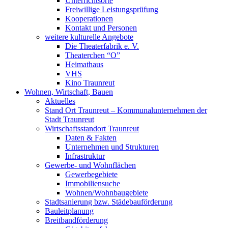
Unterrichtsorte
Freiwillige Leistungsprüfung
Kooperationen
Kontakt und Personen
weitere kulturelle Angebote
Die Theaterfabrik e. V.
Theaterchen “O”
Heimathaus
VHS
Kino Traunreut
Wohnen, Wirtschaft, Bauen
Aktuelles
Stand Ort Traunreut – Kommunalunternehmen der
Stadt Traunreut
Wirtschaftsstandort Traunreut
Daten & Fakten
Unternehmen und Strukturen
Infrastruktur
Gewerbe- und Wohnflächen
Gewerbegebiete
Immobiliensuche
Wohnen/Wohnbaugebiete
Stadtsanierung bzw. Städebauförderung
Bauleitplanung
Breitbandförderung