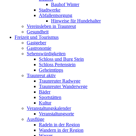
Bauhof Winter
Stadtwerke
Abfallentsorgung
Hinweise für Hundehalter
Vereinsleben in Traunreut
Gesundheit
Freizeit und Tourismus
Gastgeber
Gastronomie
Sehenswürdigkeiten
Schloss und Burg Stein
Schloss Pertenstein
Geheimtipps
Traunreut aktiv
Traunreuter Radwege
Traunreuter Wanderwege
Bäder
Sportstätten
Kultur
Veranstaltungskalender
Veranstaltungsorte
Ausflüge
Radeln in der Region
Wandern in der Region
Wasser