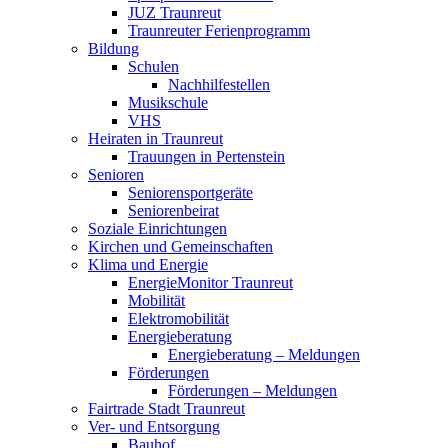
JUZ Traunreut
Traunreuter Ferienprogramm
Bildung
Schulen
Nachhilfestellen
Musikschule
VHS
Heiraten in Traunreut
Trauungen in Pertenstein
Senioren
Seniorensportgeräte
Seniorenbeirat
Soziale Einrichtungen
Kirchen und Gemeinschaften
Klima und Energie
EnergieMonitor Traunreut
Mobilität
Elektromobilität
Energieberatung
Energieberatung – Meldungen
Förderungen
Förderungen – Meldungen
Fairtrade Stadt Traunreut
Ver- und Entsorgung
Bauhof