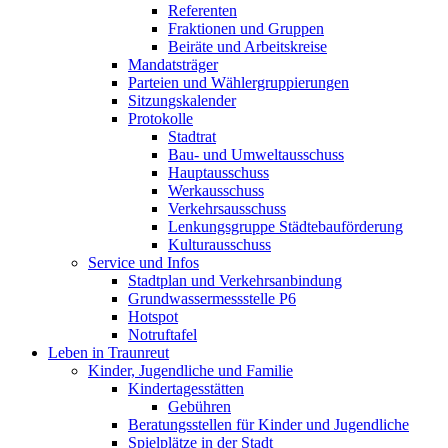
Referenten
Fraktionen und Gruppen
Beiräte und Arbeitskreise
Mandatsträger
Parteien und Wählergruppierungen
Sitzungskalender
Protokolle
Stadtrat
Bau- und Umweltausschuss
Hauptausschuss
Werkausschuss
Verkehrsausschuss
Lenkungsgruppe Städtebauförderung
Kulturausschuss
Service und Infos
Stadtplan und Verkehrsanbindung
Grundwassermessstelle P6
Hotspot
Notruftafel
Leben in Traunreut
Kinder, Jugendliche und Familie
Kindertagesstätten
Gebühren
Beratungsstellen für Kinder und Jugendliche
Spielplätze in der Stadt