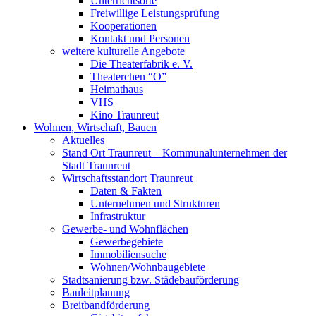
Unterrichtsorte
Freiwillige Leistungsprüfung
Kooperationen
Kontakt und Personen
weitere kulturelle Angebote
Die Theaterfabrik e. V.
Theaterchen “O”
Heimathaus
VHS
Kino Traunreut
Wohnen, Wirtschaft, Bauen
Aktuelles
Stand Ort Traunreut – Kommunalunternehmen der
Stadt Traunreut
Wirtschaftsstandort Traunreut
Daten & Fakten
Unternehmen und Strukturen
Infrastruktur
Gewerbe- und Wohnflächen
Gewerbegebiete
Immobiliensuche
Wohnen/Wohnbaugebiete
Stadtsanierung bzw. Städebauförderung
Bauleitplanung
Breitbandförderung