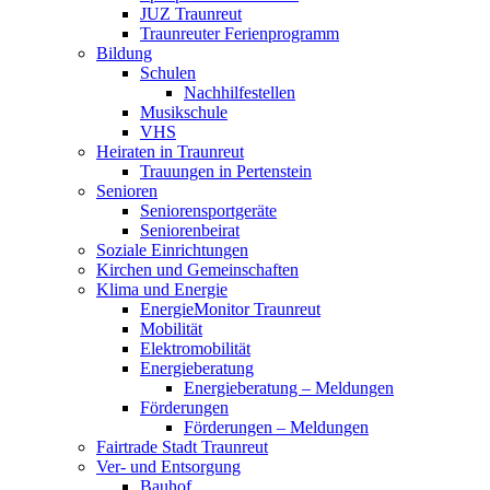
JUZ Traunreut
Traunreuter Ferienprogramm
Bildung
Schulen
Nachhilfestellen
Musikschule
VHS
Heiraten in Traunreut
Trauungen in Pertenstein
Senioren
Seniorensportgeräte
Seniorenbeirat
Soziale Einrichtungen
Kirchen und Gemeinschaften
Klima und Energie
EnergieMonitor Traunreut
Mobilität
Elektromobilität
Energieberatung
Energieberatung – Meldungen
Förderungen
Förderungen – Meldungen
Fairtrade Stadt Traunreut
Ver- und Entsorgung
Bauhof