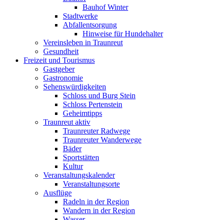
Bauhof Winter
Stadtwerke
Abfallentsorgung
Hinweise für Hundehalter
Vereinsleben in Traunreut
Gesundheit
Freizeit und Tourismus
Gastgeber
Gastronomie
Sehenswürdigkeiten
Schloss und Burg Stein
Schloss Pertenstein
Geheimtipps
Traunreut aktiv
Traunreuter Radwege
Traunreuter Wanderwege
Bäder
Sportstätten
Kultur
Veranstaltungskalender
Veranstaltungsorte
Ausflüge
Radeln in der Region
Wandern in der Region
Wasser