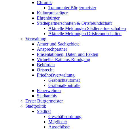
Chronik
Traunreuter Bürgermeister
Kulturpreisträger
Ehrenbürger
Städtepartnerschaften & Ortsfreundschaft
Aktuelle Meldungen Städtepartnerschaften
Aktuelle Meldungen Ortsfreundschaften
Verwaltung
Ämter und Sachgebiete
Ansprechpartner
Präsentationen, Daten und Fakten
Virtueller Rathaus-Rundgang
Behörden
Ortsrecht
Friedhofsverwaltung
Grablichtautomat
Grabmalkontrolle
Feuerwehren
Stadtarchiv
Erster Bürgermeister
Stadtpolitik
Stadtrat
Geschäftsordnung
Mitglieder
Ausschüsse