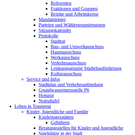
Referenten
Fraktionen und Gruppen
Beiräte und Arbeitskreise
Mandatsträger
Parteien und Wählergruppierungen
Sitzungskalender
Protokolle
Stadtrat
Bau- und Umweltausschuss
Hauptausschuss
Werkausschuss
Verkehrsausschuss
Lenkungsgruppe Städtebauförderung
Kulturausschuss
Service und Infos
Stadtplan und Verkehrsanbindung
Grundwassermessstelle P6
Hotspot
Notruftafel
Leben in Traunreut
Kinder, Jugendliche und Familie
Kindertagesstätten
Gebühren
Beratungsstellen für Kinder und Jugendliche
Spielplätze in der Stadt