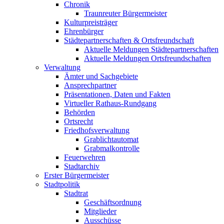
Chronik
Traunreuter Bürgermeister
Kulturpreisträger
Ehrenbürger
Städtepartnerschaften & Ortsfreundschaft
Aktuelle Meldungen Städtepartnerschaften
Aktuelle Meldungen Ortsfreundschaften
Verwaltung
Ämter und Sachgebiete
Ansprechpartner
Präsentationen, Daten und Fakten
Virtueller Rathaus-Rundgang
Behörden
Ortsrecht
Friedhofsverwaltung
Grablichtautomat
Grabmalkontrolle
Feuerwehren
Stadtarchiv
Erster Bürgermeister
Stadtpolitik
Stadtrat
Geschäftsordnung
Mitglieder
Ausschüsse