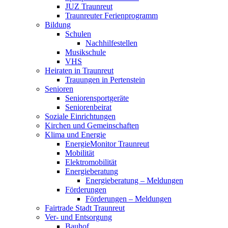
JUZ Traunreut
Traunreuter Ferienprogramm
Bildung
Schulen
Nachhilfestellen
Musikschule
VHS
Heiraten in Traunreut
Trauungen in Pertenstein
Senioren
Seniorensportgeräte
Seniorenbeirat
Soziale Einrichtungen
Kirchen und Gemeinschaften
Klima und Energie
EnergieMonitor Traunreut
Mobilität
Elektromobilität
Energieberatung
Energieberatung – Meldungen
Förderungen
Förderungen – Meldungen
Fairtrade Stadt Traunreut
Ver- und Entsorgung
Bauhof