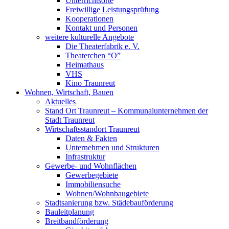
Unterrichtsorte
Freiwillige Leistungsprüfung
Kooperationen
Kontakt und Personen
weitere kulturelle Angebote
Die Theaterfabrik e. V.
Theaterchen “O”
Heimathaus
VHS
Kino Traunreut
Wohnen, Wirtschaft, Bauen
Aktuelles
Stand Ort Traunreut – Kommunalunternehmen der
Stadt Traunreut
Wirtschaftsstandort Traunreut
Daten & Fakten
Unternehmen und Strukturen
Infrastruktur
Gewerbe- und Wohnflächen
Gewerbegebiete
Immobiliensuche
Wohnen/Wohnbaugebiete
Stadtsanierung bzw. Städebauförderung
Bauleitplanung
Breitbandförderung