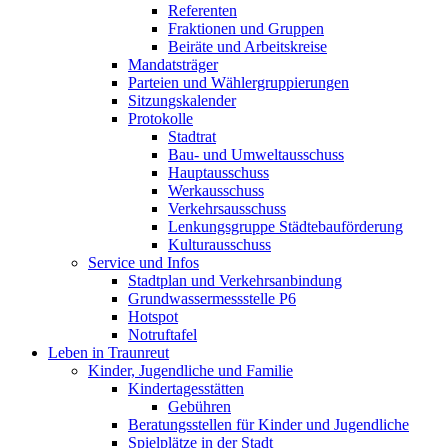
Referenten
Fraktionen und Gruppen
Beiräte und Arbeitskreise
Mandatsträger
Parteien und Wählergruppierungen
Sitzungskalender
Protokolle
Stadtrat
Bau- und Umweltausschuss
Hauptausschuss
Werkausschuss
Verkehrsausschuss
Lenkungsgruppe Städtebauförderung
Kulturausschuss
Service und Infos
Stadtplan und Verkehrsanbindung
Grundwassermessstelle P6
Hotspot
Notruftafel
Leben in Traunreut
Kinder, Jugendliche und Familie
Kindertagesstätten
Gebühren
Beratungsstellen für Kinder und Jugendliche
Spielplätze in der Stadt