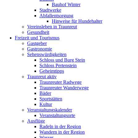
Bauhof Winter
Stadtwerke
Abfallentsorgung
Hinweise für Hundehalter
Vereinsleben in Traunreut
Gesundheit
Freizeit und Tourismus
Gastgeber
Gastronomie
Sehenswürdigkeiten
Schloss und Burg Stein
Schloss Pertenstein
Geheimtipps
Traunreut aktiv
Traunreuter Radwege
Traunreuter Wanderwege
Bäder
Sportstätten
Kultur
Veranstaltungskalender
Veranstaltungsorte
Ausflüge
Radeln in der Region
Wandern in der Region
Wasser