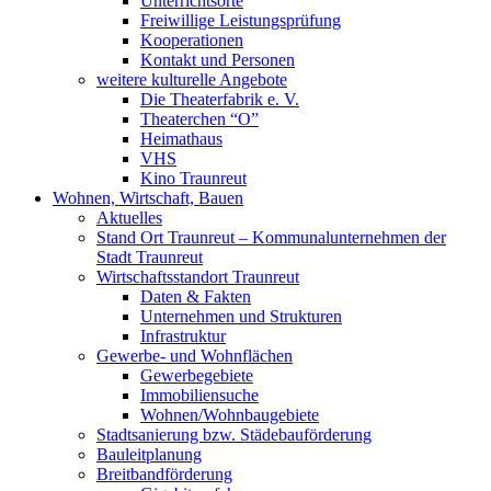
Unterrichtsorte
Freiwillige Leistungsprüfung
Kooperationen
Kontakt und Personen
weitere kulturelle Angebote
Die Theaterfabrik e. V.
Theaterchen “O”
Heimathaus
VHS
Kino Traunreut
Wohnen, Wirtschaft, Bauen
Aktuelles
Stand Ort Traunreut – Kommunalunternehmen der
Stadt Traunreut
Wirtschaftsstandort Traunreut
Daten & Fakten
Unternehmen und Strukturen
Infrastruktur
Gewerbe- und Wohnflächen
Gewerbegebiete
Immobiliensuche
Wohnen/Wohnbaugebiete
Stadtsanierung bzw. Städebauförderung
Bauleitplanung
Breitbandförderung