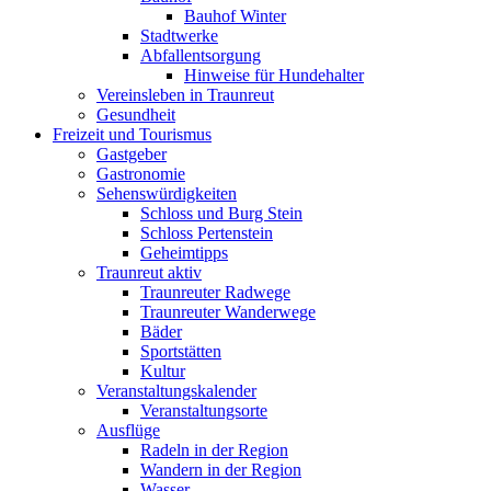
Bauhof Winter
Stadtwerke
Abfallentsorgung
Hinweise für Hundehalter
Vereinsleben in Traunreut
Gesundheit
Freizeit und Tourismus
Gastgeber
Gastronomie
Sehenswürdigkeiten
Schloss und Burg Stein
Schloss Pertenstein
Geheimtipps
Traunreut aktiv
Traunreuter Radwege
Traunreuter Wanderwege
Bäder
Sportstätten
Kultur
Veranstaltungskalender
Veranstaltungsorte
Ausflüge
Radeln in der Region
Wandern in der Region
Wasser