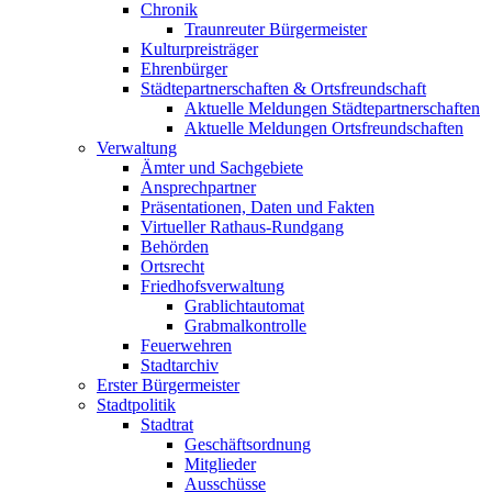
Chronik
Traunreuter Bürgermeister
Kulturpreisträger
Ehrenbürger
Städtepartnerschaften & Ortsfreundschaft
Aktuelle Meldungen Städtepartnerschaften
Aktuelle Meldungen Ortsfreundschaften
Verwaltung
Ämter und Sachgebiete
Ansprechpartner
Präsentationen, Daten und Fakten
Virtueller Rathaus-Rundgang
Behörden
Ortsrecht
Friedhofsverwaltung
Grablichtautomat
Grabmalkontrolle
Feuerwehren
Stadtarchiv
Erster Bürgermeister
Stadtpolitik
Stadtrat
Geschäftsordnung
Mitglieder
Ausschüsse