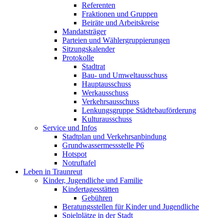
Referenten
Fraktionen und Gruppen
Beiräte und Arbeitskreise
Mandatsträger
Parteien und Wählergruppierungen
Sitzungskalender
Protokolle
Stadtrat
Bau- und Umweltausschuss
Hauptausschuss
Werkausschuss
Verkehrsausschuss
Lenkungsgruppe Städtebauförderung
Kulturausschuss
Service und Infos
Stadtplan und Verkehrsanbindung
Grundwassermessstelle P6
Hotspot
Notruftafel
Leben in Traunreut
Kinder, Jugendliche und Familie
Kindertagesstätten
Gebühren
Beratungsstellen für Kinder und Jugendliche
Spielplätze in der Stadt