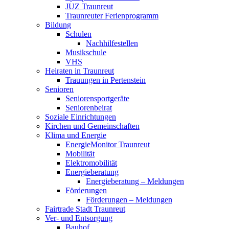
JUZ Traunreut
Traunreuter Ferienprogramm
Bildung
Schulen
Nachhilfestellen
Musikschule
VHS
Heiraten in Traunreut
Trauungen in Pertenstein
Senioren
Seniorensportgeräte
Seniorenbeirat
Soziale Einrichtungen
Kirchen und Gemeinschaften
Klima und Energie
EnergieMonitor Traunreut
Mobilität
Elektromobilität
Energieberatung
Energieberatung – Meldungen
Förderungen
Förderungen – Meldungen
Fairtrade Stadt Traunreut
Ver- und Entsorgung
Bauhof