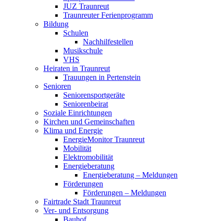
JUZ Traunreut
Traunreuter Ferienprogramm
Bildung
Schulen
Nachhilfestellen
Musikschule
VHS
Heiraten in Traunreut
Trauungen in Pertenstein
Senioren
Seniorensportgeräte
Seniorenbeirat
Soziale Einrichtungen
Kirchen und Gemeinschaften
Klima und Energie
EnergieMonitor Traunreut
Mobilität
Elektromobilität
Energieberatung
Energieberatung – Meldungen
Förderungen
Förderungen – Meldungen
Fairtrade Stadt Traunreut
Ver- und Entsorgung
Bauhof