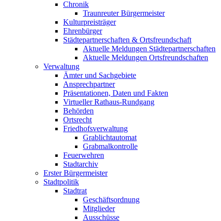
Chronik
Traunreuter Bürgermeister
Kulturpreisträger
Ehrenbürger
Städtepartnerschaften & Ortsfreundschaft
Aktuelle Meldungen Städtepartnerschaften
Aktuelle Meldungen Ortsfreundschaften
Verwaltung
Ämter und Sachgebiete
Ansprechpartner
Präsentationen, Daten und Fakten
Virtueller Rathaus-Rundgang
Behörden
Ortsrecht
Friedhofsverwaltung
Grablichtautomat
Grabmalkontrolle
Feuerwehren
Stadtarchiv
Erster Bürgermeister
Stadtpolitik
Stadtrat
Geschäftsordnung
Mitglieder
Ausschüsse