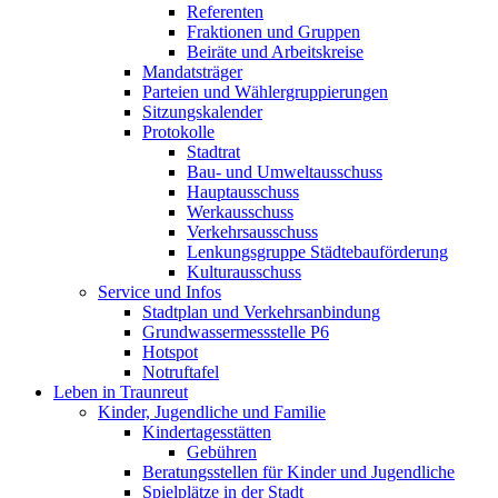
Referenten
Fraktionen und Gruppen
Beiräte und Arbeitskreise
Mandatsträger
Parteien und Wählergruppierungen
Sitzungskalender
Protokolle
Stadtrat
Bau- und Umweltausschuss
Hauptausschuss
Werkausschuss
Verkehrsausschuss
Lenkungsgruppe Städtebauförderung
Kulturausschuss
Service und Infos
Stadtplan und Verkehrsanbindung
Grundwassermessstelle P6
Hotspot
Notruftafel
Leben in Traunreut
Kinder, Jugendliche und Familie
Kindertagesstätten
Gebühren
Beratungsstellen für Kinder und Jugendliche
Spielplätze in der Stadt