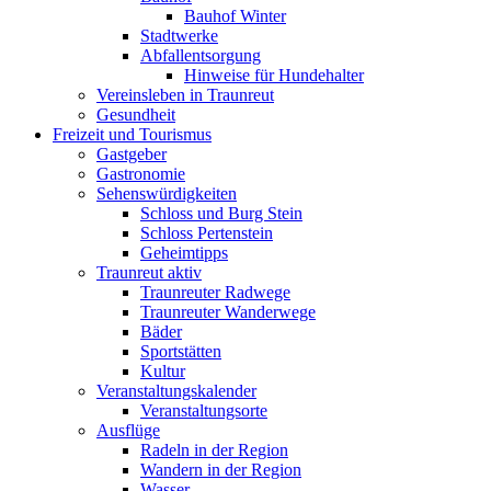
Bauhof Winter
Stadtwerke
Abfallentsorgung
Hinweise für Hundehalter
Vereinsleben in Traunreut
Gesundheit
Freizeit und Tourismus
Gastgeber
Gastronomie
Sehenswürdigkeiten
Schloss und Burg Stein
Schloss Pertenstein
Geheimtipps
Traunreut aktiv
Traunreuter Radwege
Traunreuter Wanderwege
Bäder
Sportstätten
Kultur
Veranstaltungskalender
Veranstaltungsorte
Ausflüge
Radeln in der Region
Wandern in der Region
Wasser