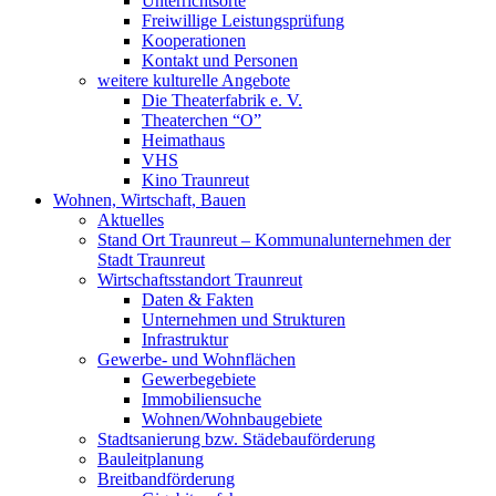
Unterrichtsorte
Freiwillige Leistungsprüfung
Kooperationen
Kontakt und Personen
weitere kulturelle Angebote
Die Theaterfabrik e. V.
Theaterchen “O”
Heimathaus
VHS
Kino Traunreut
Wohnen, Wirtschaft, Bauen
Aktuelles
Stand Ort Traunreut – Kommunalunternehmen der
Stadt Traunreut
Wirtschaftsstandort Traunreut
Daten & Fakten
Unternehmen und Strukturen
Infrastruktur
Gewerbe- und Wohnflächen
Gewerbegebiete
Immobiliensuche
Wohnen/Wohnbaugebiete
Stadtsanierung bzw. Städebauförderung
Bauleitplanung
Breitbandförderung