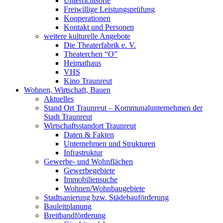
Unterrichtsorte
Freiwillige Leistungsprüfung
Kooperationen
Kontakt und Personen
weitere kulturelle Angebote
Die Theaterfabrik e. V.
Theaterchen “O”
Heimathaus
VHS
Kino Traunreut
Wohnen, Wirtschaft, Bauen
Aktuelles
Stand Ort Traunreut – Kommunalunternehmen der
Stadt Traunreut
Wirtschaftsstandort Traunreut
Daten & Fakten
Unternehmen und Strukturen
Infrastruktur
Gewerbe- und Wohnflächen
Gewerbegebiete
Immobiliensuche
Wohnen/Wohnbaugebiete
Stadtsanierung bzw. Städebauförderung
Bauleitplanung
Breitbandförderung