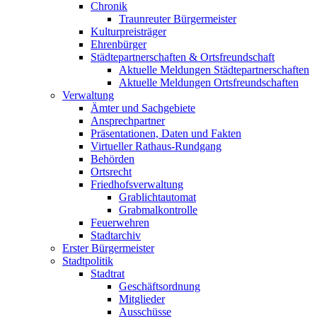
Chronik
Traunreuter Bürgermeister
Kulturpreisträger
Ehrenbürger
Städtepartnerschaften & Ortsfreundschaft
Aktuelle Meldungen Städtepartnerschaften
Aktuelle Meldungen Ortsfreundschaften
Verwaltung
Ämter und Sachgebiete
Ansprechpartner
Präsentationen, Daten und Fakten
Virtueller Rathaus-Rundgang
Behörden
Ortsrecht
Friedhofsverwaltung
Grablichtautomat
Grabmalkontrolle
Feuerwehren
Stadtarchiv
Erster Bürgermeister
Stadtpolitik
Stadtrat
Geschäftsordnung
Mitglieder
Ausschüsse