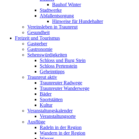
Bauhof Winter
Stadtwerke
Abfallentsorgung
Hinweise für Hundehalter
Vereinsleben in Traunreut
Gesundheit
Freizeit und Tourismus
Gastgeber
Gastronomie
Sehenswürdigkeiten
Schloss und Burg Stein
Schloss Pertenstein
Geheimtipps
Traunreut aktiv
Traunreuter Radwege
Traunreuter Wanderwege
Bäder
Sportstätten
Kultur
Veranstaltungskalender
Veranstaltungsorte
Ausflüge
Radeln in der Region
Wandern in der Region
Wasser