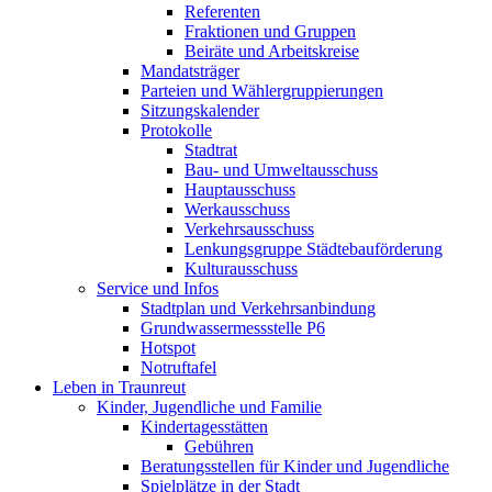
Referenten
Fraktionen und Gruppen
Beiräte und Arbeitskreise
Mandatsträger
Parteien und Wählergruppierungen
Sitzungskalender
Protokolle
Stadtrat
Bau- und Umweltausschuss
Hauptausschuss
Werkausschuss
Verkehrsausschuss
Lenkungsgruppe Städtebauförderung
Kulturausschuss
Service und Infos
Stadtplan und Verkehrsanbindung
Grundwassermessstelle P6
Hotspot
Notruftafel
Leben in Traunreut
Kinder, Jugendliche und Familie
Kindertagesstätten
Gebühren
Beratungsstellen für Kinder und Jugendliche
Spielplätze in der Stadt