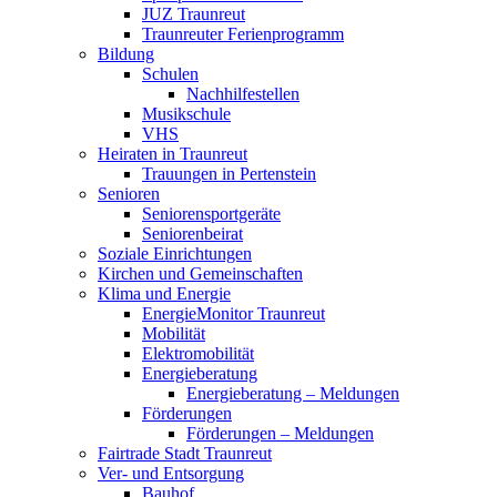
JUZ Traunreut
Traunreuter Ferienprogramm
Bildung
Schulen
Nachhilfestellen
Musikschule
VHS
Heiraten in Traunreut
Trauungen in Pertenstein
Senioren
Seniorensportgeräte
Seniorenbeirat
Soziale Einrichtungen
Kirchen und Gemeinschaften
Klima und Energie
EnergieMonitor Traunreut
Mobilität
Elektromobilität
Energieberatung
Energieberatung – Meldungen
Förderungen
Förderungen – Meldungen
Fairtrade Stadt Traunreut
Ver- und Entsorgung
Bauhof