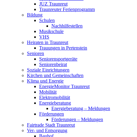
JUZ Traunreut
Traunreuter Ferienprogramm
Bildung
Schulen
Nachhilfestellen
Musikschule
VHS
Heiraten in Traunreut
Trauungen in Pertenstein
Senioren
Seniorensportgeräte
Seniorenbeirat
Soziale Einrichtungen
Kirchen und Gemeinschaften
Klima und Energie
EnergieMonitor Traunreut
Mobilität
Elektromobilität
Energieberatung
Energieberatung – Meldungen
Förderungen
Förderungen – Meldungen
Fairtrade Stadt Traunreut
Ver- und Entsorgung
Bauhof