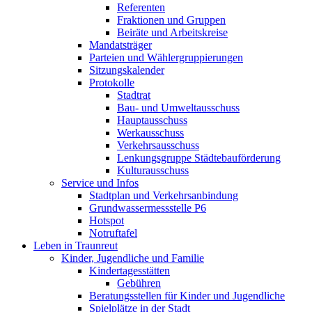
Referenten
Fraktionen und Gruppen
Beiräte und Arbeitskreise
Mandatsträger
Parteien und Wählergruppierungen
Sitzungskalender
Protokolle
Stadtrat
Bau- und Umweltausschuss
Hauptausschuss
Werkausschuss
Verkehrsausschuss
Lenkungsgruppe Städtebauförderung
Kulturausschuss
Service und Infos
Stadtplan und Verkehrsanbindung
Grundwassermessstelle P6
Hotspot
Notruftafel
Leben in Traunreut
Kinder, Jugendliche und Familie
Kindertagesstätten
Gebühren
Beratungsstellen für Kinder und Jugendliche
Spielplätze in der Stadt