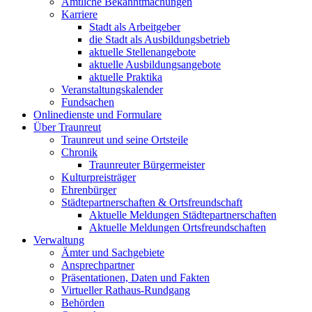
Amtliche Bekanntmachungen
Karriere
Stadt als Arbeitgeber
die Stadt als Ausbildungsbetrieb
aktuelle Stellenangebote
aktuelle Ausbildungsangebote
aktuelle Praktika
Veranstaltungskalender
Fundsachen
Onlinedienste und Formulare
Über Traunreut
Traunreut und seine Ortsteile
Chronik
Traunreuter Bürgermeister
Kulturpreisträger
Ehrenbürger
Städtepartnerschaften & Ortsfreundschaft
Aktuelle Meldungen Städtepartnerschaften
Aktuelle Meldungen Ortsfreundschaften
Verwaltung
Ämter und Sachgebiete
Ansprechpartner
Präsentationen, Daten und Fakten
Virtueller Rathaus-Rundgang
Behörden