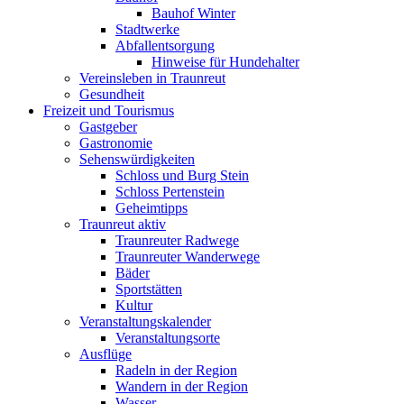
Bauhof Winter
Stadtwerke
Abfallentsorgung
Hinweise für Hundehalter
Vereinsleben in Traunreut
Gesundheit
Freizeit und Tourismus
Gastgeber
Gastronomie
Sehenswürdigkeiten
Schloss und Burg Stein
Schloss Pertenstein
Geheimtipps
Traunreut aktiv
Traunreuter Radwege
Traunreuter Wanderwege
Bäder
Sportstätten
Kultur
Veranstaltungskalender
Veranstaltungsorte
Ausflüge
Radeln in der Region
Wandern in der Region
Wasser