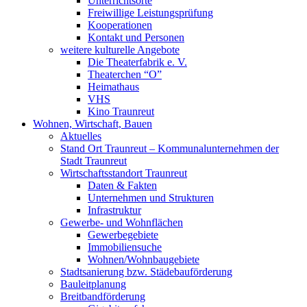
Unterrichtsorte
Freiwillige Leistungsprüfung
Kooperationen
Kontakt und Personen
weitere kulturelle Angebote
Die Theaterfabrik e. V.
Theaterchen “O”
Heimathaus
VHS
Kino Traunreut
Wohnen, Wirtschaft, Bauen
Aktuelles
Stand Ort Traunreut – Kommunalunternehmen der
Stadt Traunreut
Wirtschaftsstandort Traunreut
Daten & Fakten
Unternehmen und Strukturen
Infrastruktur
Gewerbe- und Wohnflächen
Gewerbegebiete
Immobiliensuche
Wohnen/Wohnbaugebiete
Stadtsanierung bzw. Städebauförderung
Bauleitplanung
Breitbandförderung