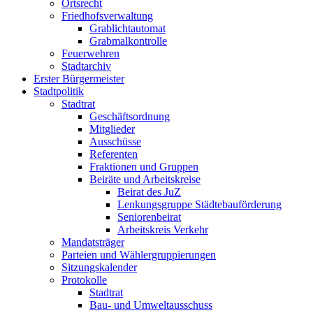
Ortsrecht
Friedhofsverwaltung
Grablichtautomat
Grabmalkontrolle
Feuerwehren
Stadtarchiv
Erster Bürgermeister
Stadtpolitik
Stadtrat
Geschäftsordnung
Mitglieder
Ausschüsse
Referenten
Fraktionen und Gruppen
Beiräte und Arbeitskreise
Beirat des JuZ
Lenkungsgruppe Städtebauförderung
Seniorenbeirat
Arbeitskreis Verkehr
Mandatsträger
Parteien und Wählergruppierungen
Sitzungskalender
Protokolle
Stadtrat
Bau- und Umweltausschuss