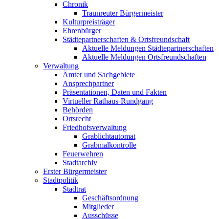
Chronik
Traunreuter Bürgermeister
Kulturpreisträger
Ehrenbürger
Städtepartnerschaften & Ortsfreundschaft
Aktuelle Meldungen Städtepartnerschaften
Aktuelle Meldungen Ortsfreundschaften
Verwaltung
Ämter und Sachgebiete
Ansprechpartner
Präsentationen, Daten und Fakten
Virtueller Rathaus-Rundgang
Behörden
Ortsrecht
Friedhofsverwaltung
Grablichtautomat
Grabmalkontrolle
Feuerwehren
Stadtarchiv
Erster Bürgermeister
Stadtpolitik
Stadtrat
Geschäftsordnung
Mitglieder
Ausschüsse