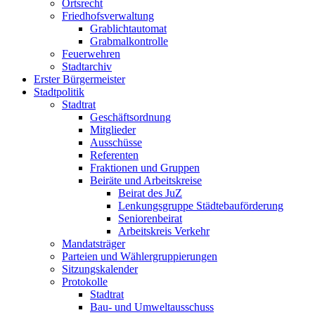
Ortsrecht
Friedhofsverwaltung
Grablichtautomat
Grabmalkontrolle
Feuerwehren
Stadtarchiv
Erster Bürgermeister
Stadtpolitik
Stadtrat
Geschäftsordnung
Mitglieder
Ausschüsse
Referenten
Fraktionen und Gruppen
Beiräte und Arbeitskreise
Beirat des JuZ
Lenkungsgruppe Städtebauförderung
Seniorenbeirat
Arbeitskreis Verkehr
Mandatsträger
Parteien und Wählergruppierungen
Sitzungskalender
Protokolle
Stadtrat
Bau- und Umweltausschuss