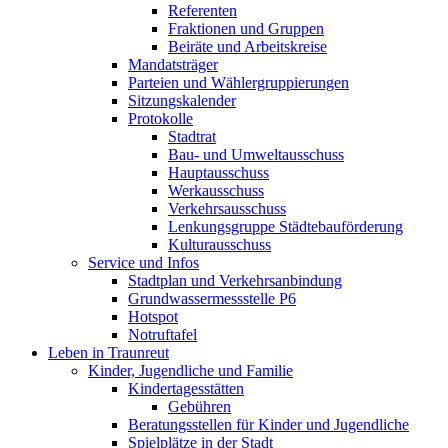
Referenten
Fraktionen und Gruppen
Beiräte und Arbeitskreise
Mandatsträger
Parteien und Wählergruppierungen
Sitzungskalender
Protokolle
Stadtrat
Bau- und Umweltausschuss
Hauptausschuss
Werkausschuss
Verkehrsausschuss
Lenkungsgruppe Städtebauförderung
Kulturausschuss
Service und Infos
Stadtplan und Verkehrsanbindung
Grundwassermessstelle P6
Hotspot
Notruftafel
Leben in Traunreut
Kinder, Jugendliche und Familie
Kindertagesstätten
Gebühren
Beratungsstellen für Kinder und Jugendliche
Spielplätze in der Stadt