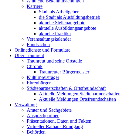
Amtliche Bekanntmachungen
Karriere
Stadt als Arbeitgeber
die Stadt als Ausbildungsbetrieb
aktuelle Stellenangebote
aktuelle Ausbildungsangebote
aktuelle Praktika
Veranstaltungskalender
Fundsachen
Onlinedienste und Formulare
Über Traunreut
Traunreut und seine Ortsteile
Chronik
Traunreuter Bürgermeister
Kulturpreisträger
Ehrenbürger
Städtepartnerschaften & Ortsfreundschaft
Aktuelle Meldungen Städtepartnerschaften
Aktuelle Meldungen Ortsfreundschaften
Verwaltung
Ämter und Sachgebiete
Ansprechpartner
Präsentationen, Daten und Fakten
Virtueller Rathaus-Rundgang
Behörden