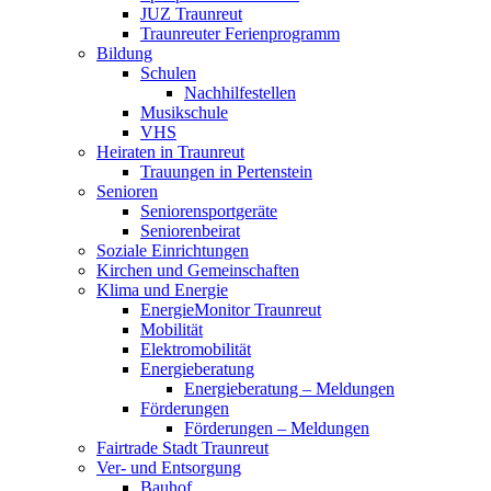
JUZ Traunreut
Traunreuter Ferienprogramm
Bildung
Schulen
Nachhilfestellen
Musikschule
VHS
Heiraten in Traunreut
Trauungen in Pertenstein
Senioren
Seniorensportgeräte
Seniorenbeirat
Soziale Einrichtungen
Kirchen und Gemeinschaften
Klima und Energie
EnergieMonitor Traunreut
Mobilität
Elektromobilität
Energieberatung
Energieberatung – Meldungen
Förderungen
Förderungen – Meldungen
Fairtrade Stadt Traunreut
Ver- und Entsorgung
Bauhof