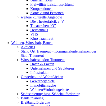
Unterrichtsorte
Freiwillige Leistungsprüfung
Kooperationen
Kontakt und Personen
weitere kulturelle Angebote
Die Theaterfabrik e. V.
Theaterchen “O”
Heimathaus
VHS
Kino Traunreut
Wohnen, Wirtschaft, Bauen
Aktuelles
Stand Ort Traunreut – Kommunalunternehmen der
Stadt Traunreut
Wirtschaftsstandort Traunreut
Daten & Fakten
Unternehmen und Strukturen
Infrastruktur
Gewerbe- und Wohnflächen
Gewerbegebiete
Immobiliensuche
Wohnen/Wohnbaugebiete
Stadtsanierung bzw. Städebauförderung
Bauleitplanung
Breitbandförderung