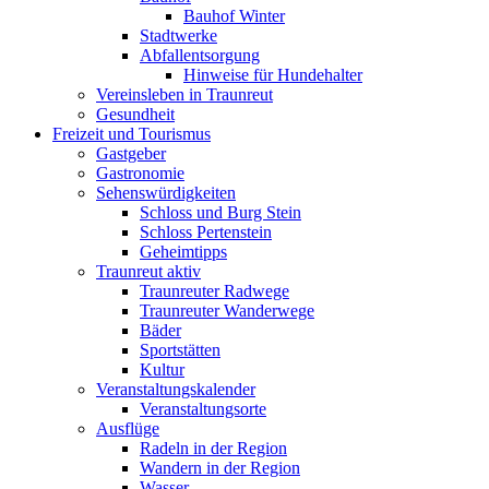
Bauhof Winter
Stadtwerke
Abfallentsorgung
Hinweise für Hundehalter
Vereinsleben in Traunreut
Gesundheit
Freizeit und Tourismus
Gastgeber
Gastronomie
Sehenswürdigkeiten
Schloss und Burg Stein
Schloss Pertenstein
Geheimtipps
Traunreut aktiv
Traunreuter Radwege
Traunreuter Wanderwege
Bäder
Sportstätten
Kultur
Veranstaltungskalender
Veranstaltungsorte
Ausflüge
Radeln in der Region
Wandern in der Region
Wasser