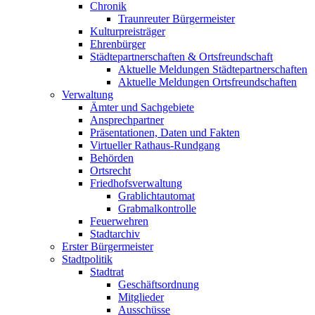
Chronik
Traunreuter Bürgermeister
Kulturpreisträger
Ehrenbürger
Städtepartnerschaften & Ortsfreundschaft
Aktuelle Meldungen Städtepartnerschaften
Aktuelle Meldungen Ortsfreundschaften
Verwaltung
Ämter und Sachgebiete
Ansprechpartner
Präsentationen, Daten und Fakten
Virtueller Rathaus-Rundgang
Behörden
Ortsrecht
Friedhofsverwaltung
Grablichtautomat
Grabmalkontrolle
Feuerwehren
Stadtarchiv
Erster Bürgermeister
Stadtpolitik
Stadtrat
Geschäftsordnung
Mitglieder
Ausschüsse