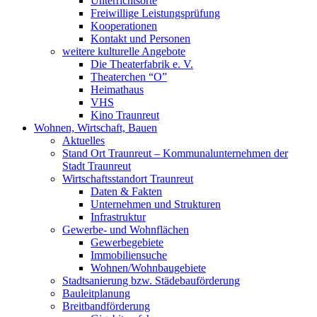
Unterrichtsorte
Freiwillige Leistungsprüfung
Kooperationen
Kontakt und Personen
weitere kulturelle Angebote
Die Theaterfabrik e. V.
Theaterchen “O”
Heimathaus
VHS
Kino Traunreut
Wohnen, Wirtschaft, Bauen
Aktuelles
Stand Ort Traunreut – Kommunalunternehmen der
Stadt Traunreut
Wirtschaftsstandort Traunreut
Daten & Fakten
Unternehmen und Strukturen
Infrastruktur
Gewerbe- und Wohnflächen
Gewerbegebiete
Immobiliensuche
Wohnen/Wohnbaugebiete
Stadtsanierung bzw. Städebauförderung
Bauleitplanung
Breitbandförderung