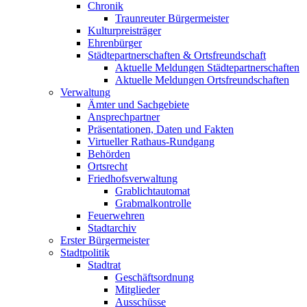
Chronik
Traunreuter Bürgermeister
Kulturpreisträger
Ehrenbürger
Städtepartnerschaften & Ortsfreundschaft
Aktuelle Meldungen Städtepartnerschaften
Aktuelle Meldungen Ortsfreundschaften
Verwaltung
Ämter und Sachgebiete
Ansprechpartner
Präsentationen, Daten und Fakten
Virtueller Rathaus-Rundgang
Behörden
Ortsrecht
Friedhofsverwaltung
Grablichtautomat
Grabmalkontrolle
Feuerwehren
Stadtarchiv
Erster Bürgermeister
Stadtpolitik
Stadtrat
Geschäftsordnung
Mitglieder
Ausschüsse