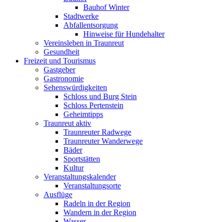
Bauhof Winter
Stadtwerke
Abfallentsorgung
Hinweise für Hundehalter
Vereinsleben in Traunreut
Gesundheit
Freizeit und Tourismus
Gastgeber
Gastronomie
Sehenswürdigkeiten
Schloss und Burg Stein
Schloss Pertenstein
Geheimtipps
Traunreut aktiv
Traunreuter Radwege
Traunreuter Wanderwege
Bäder
Sportstätten
Kultur
Veranstaltungskalender
Veranstaltungsorte
Ausflüge
Radeln in der Region
Wandern in der Region
Wasser