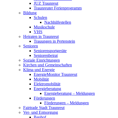
JUZ Traunreut
Traunreuter Ferienprogramm
Bildung
Schulen
Nachhilfestellen
Musikschule
VHS
Heiraten in Traunreut
Trauungen in Pertenstein
Senioren
Seniorensportgeräte
Seniorenbeirat
Soziale Einrichtungen
Kirchen und Gemeinschaften
Klima und Energie
EnergieMonitor Traunreut
Mobilität
Elektromobilität
Energieberatung
Energieberatung – Meldungen
Förderungen
Förderungen – Meldungen
Fairtrade Stadt Traunreut
Ver- und Entsorgung
Bauhof