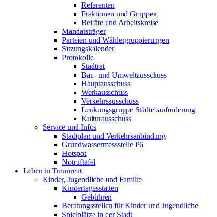
Referenten
Fraktionen und Gruppen
Beiräte und Arbeitskreise
Mandatsträger
Parteien und Wählergruppierungen
Sitzungskalender
Protokolle
Stadtrat
Bau- und Umweltausschuss
Hauptausschuss
Werkausschuss
Verkehrsausschuss
Lenkungsgruppe Städtebauförderung
Kulturausschuss
Service und Infos
Stadtplan und Verkehrsanbindung
Grundwassermessstelle P6
Hotspot
Notruftafel
Leben in Traunreut
Kinder, Jugendliche und Familie
Kindertagesstätten
Gebühren
Beratungsstellen für Kinder und Jugendliche
Spielplätze in der Stadt