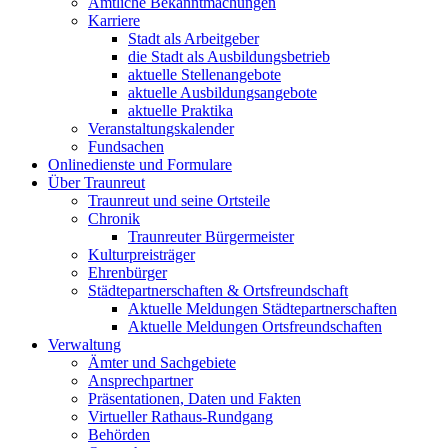
Amtliche Bekanntmachungen
Karriere
Stadt als Arbeitgeber
die Stadt als Ausbildungsbetrieb
aktuelle Stellenangebote
aktuelle Ausbildungsangebote
aktuelle Praktika
Veranstaltungskalender
Fundsachen
Onlinedienste und Formulare
Über Traunreut
Traunreut und seine Ortsteile
Chronik
Traunreuter Bürgermeister
Kulturpreisträger
Ehrenbürger
Städtepartnerschaften & Ortsfreundschaft
Aktuelle Meldungen Städtepartnerschaften
Aktuelle Meldungen Ortsfreundschaften
Verwaltung
Ämter und Sachgebiete
Ansprechpartner
Präsentationen, Daten und Fakten
Virtueller Rathaus-Rundgang
Behörden