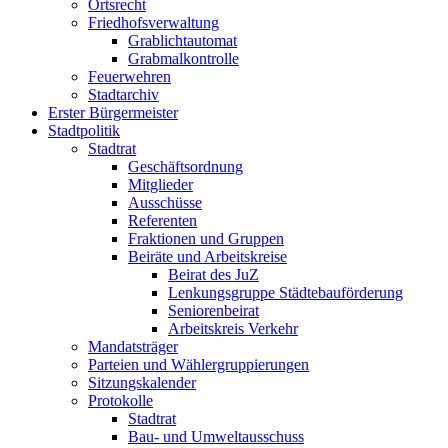
Ortsrecht
Friedhofsverwaltung
Grablichtautomat
Grabmalkontrolle
Feuerwehren
Stadtarchiv
Erster Bürgermeister
Stadtpolitik
Stadtrat
Geschäftsordnung
Mitglieder
Ausschüsse
Referenten
Fraktionen und Gruppen
Beiräte und Arbeitskreise
Beirat des JuZ
Lenkungsgruppe Städtebauförderung
Seniorenbeirat
Arbeitskreis Verkehr
Mandatsträger
Parteien und Wählergruppierungen
Sitzungskalender
Protokolle
Stadtrat
Bau- und Umweltausschuss