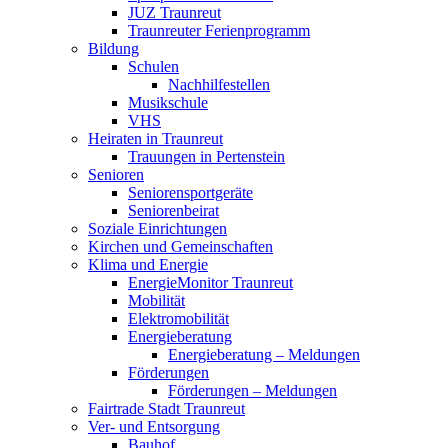
JUZ Traunreut
Traunreuter Ferienprogramm
Bildung
Schulen
Nachhilfestellen
Musikschule
VHS
Heiraten in Traunreut
Trauungen in Pertenstein
Senioren
Seniorensportgeräte
Seniorenbeirat
Soziale Einrichtungen
Kirchen und Gemeinschaften
Klima und Energie
EnergieMonitor Traunreut
Mobilität
Elektromobilität
Energieberatung
Energieberatung – Meldungen
Förderungen
Förderungen – Meldungen
Fairtrade Stadt Traunreut
Ver- und Entsorgung
Bauhof