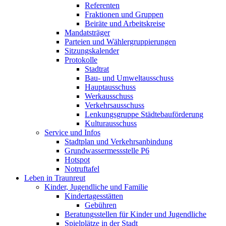
Referenten
Fraktionen und Gruppen
Beiräte und Arbeitskreise
Mandatsträger
Parteien und Wählergruppierungen
Sitzungskalender
Protokolle
Stadtrat
Bau- und Umweltausschuss
Hauptausschuss
Werkausschuss
Verkehrsausschuss
Lenkungsgruppe Städtebauförderung
Kulturausschuss
Service und Infos
Stadtplan und Verkehrsanbindung
Grundwassermessstelle P6
Hotspot
Notruftafel
Leben in Traunreut
Kinder, Jugendliche und Familie
Kindertagesstätten
Gebühren
Beratungsstellen für Kinder und Jugendliche
Spielplätze in der Stadt