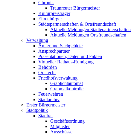
Chronik
Traunreuter Bürgermeister
Kulturpreisträger
Ehrenbürger
Städtepartnerschaften & Ortsfreundschaft
Aktuelle Meldungen Städtepartnerschaften
Aktuelle Meldungen Ortsfreundschaften
Verwaltung
Ämter und Sachgebiete
Ansprechpartner
Präsentationen, Daten und Fakten
Virtueller Rathaus-Rundgang
Behörden
Ortsrecht
Friedhofsverwaltung
Grablichtautomat
Grabmalkontrolle
Feuerwehren
Stadtarchiv
Erster Bürgermeister
Stadtpolitik
Stadtrat
Geschäftsordnung
Mitglieder
Ausschüsse