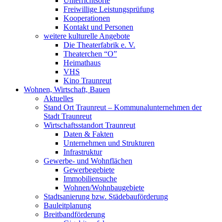
Unterrichtsorte
Freiwillige Leistungsprüfung
Kooperationen
Kontakt und Personen
weitere kulturelle Angebote
Die Theaterfabrik e. V.
Theaterchen “O”
Heimathaus
VHS
Kino Traunreut
Wohnen, Wirtschaft, Bauen
Aktuelles
Stand Ort Traunreut – Kommunalunternehmen der
Stadt Traunreut
Wirtschaftsstandort Traunreut
Daten & Fakten
Unternehmen und Strukturen
Infrastruktur
Gewerbe- und Wohnflächen
Gewerbegebiete
Immobiliensuche
Wohnen/Wohnbaugebiete
Stadtsanierung bzw. Städebauförderung
Bauleitplanung
Breitbandförderung