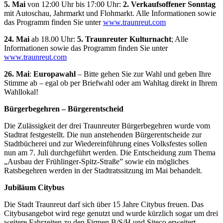
5. Mai
von 12:00 Uhr bis 17:00 Uhr:
2. Verkaufsoffener Sonntag
mit Autoschau, Jahrmarkt und Flohmarkt. Alle Informationen sowie
das Programm finden Sie unter
www.traunreut.com
24. Mai
ab 18.00 Uhr:
5. Traunreuter Kulturnacht
; Alle
Informationen sowie das Programm finden Sie unter
www.traunreut.com
26. Mai
:
Europawahl
– Bitte gehen Sie zur Wahl und geben Ihre
Stimme ab – egal ob per Briefwahl oder am Wahltag direkt in Ihrem
Wahllokal!
Bürgerbegehren – Bürgerentscheid
Die Zulässigkeit der drei Traunreuter Bürgerbegehren wurde vom
Stadtrat festgestellt. Die nun anstehenden Bürgerentscheide zur
Stadtbücherei und zur Wiedereinführung eines Volksfestes sollen
nun am 7. Juli durchgeführt werden. Die Entscheidung zum Thema
„Ausbau der Frühlinger-Spitz-Straße” sowie ein mögliches
Ratsbegehren werden in der Stadtratssitzung im Mai behandelt.
Jubiläum Citybus
Die Stadt Traunreut darf sich über 15 Jahre Citybus freuen. Das
Citybusangebot wird rege genutzt und wurde kürzlich sogar um drei
weitere Fahrzeiten zu den Firmen B/S/H und Siteco erweitert.