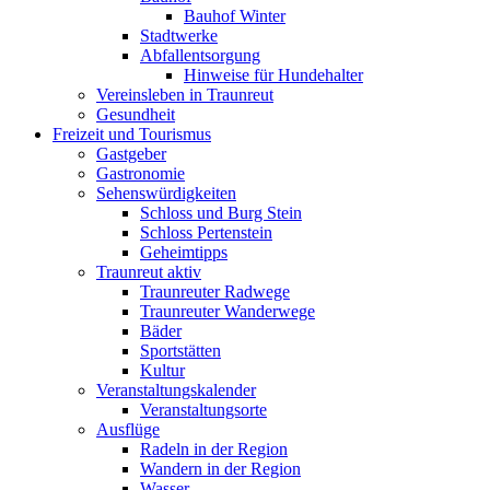
Bauhof Winter
Stadtwerke
Abfallentsorgung
Hinweise für Hundehalter
Vereinsleben in Traunreut
Gesundheit
Freizeit und Tourismus
Gastgeber
Gastronomie
Sehenswürdigkeiten
Schloss und Burg Stein
Schloss Pertenstein
Geheimtipps
Traunreut aktiv
Traunreuter Radwege
Traunreuter Wanderwege
Bäder
Sportstätten
Kultur
Veranstaltungskalender
Veranstaltungsorte
Ausflüge
Radeln in der Region
Wandern in der Region
Wasser